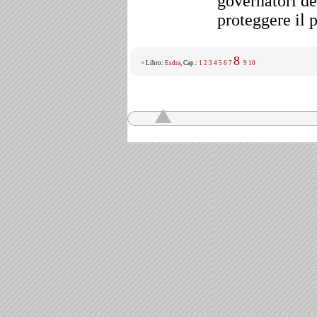
governatori de
proteggere il 
8
> Libro:
Esdra
, Cap.:
1
2
3
4
5
6
7
9
10