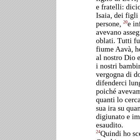
e fratelli: dic
Isaia, dei figli
persone,
e in
20
avevano assegn
oblati. Tutti 
fiume Aavà, ho
al nostro Dio 
i nostri bambin
vergogna di do
difenderci lu
poiché avevamo
quanti lo cerc
sua ira su qua
digiunato e im
esaudito.
Quindi ho sce
24