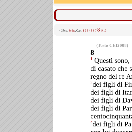
8
> Libro:
Esdra
, Cap.:
1
2
3
4
5
6
7
9
10
(Testo CEI2008)
8
Questi sono, 
1
di casato che 
regno del re A
dei figli di 
2
dei figli di It
dei figli di D
dei figli di Pa
centocinquant
dei figli di P
4