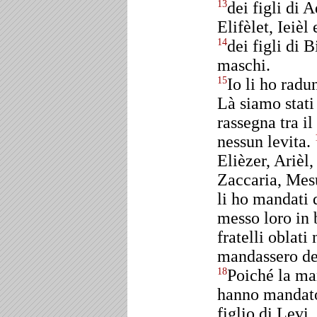
dei figli di 
13
Elifèlet, Ieiè
dei figli di 
14
maschi.
Io li ho radu
15
Là siamo stati
rassegna tra il
nessun levita.
Elièzer, Arièl
Zaccaria, Mesu
li ho mandati d
messo loro in 
fratelli oblati
mandassero dei
Poiché la man
18
hanno mandato 
figlio di Levi,