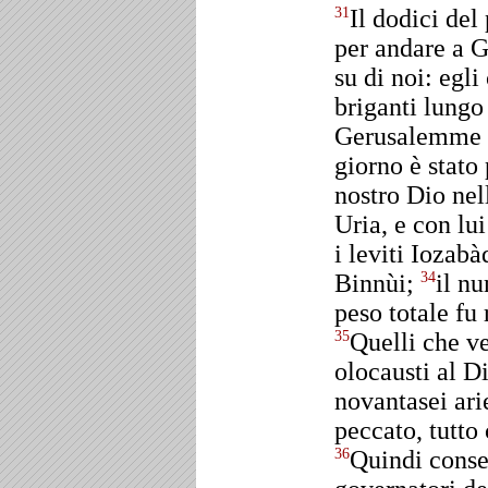
Il dodici de
31
per andare a 
su di noi: egli
briganti lung
Gerusalemme e 
giorno è stato 
nostro Dio nel
Uria, e con lui
i leviti Iozabà
Binnùi;
il nu
34
peso totale fu
Quelli che ve
35
olocausti al Di
novantasei arie
peccato, tutto
Quindi conseg
36