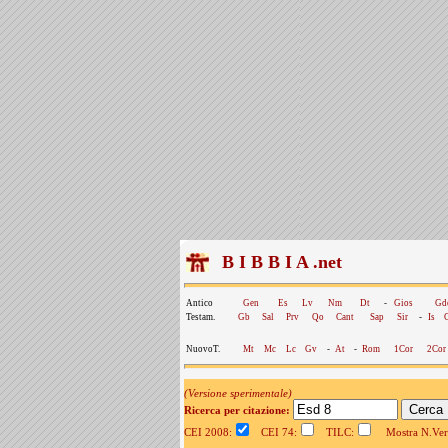
B I B B I A .net
Antico
Gen
Es
Lv
Nm
Dt
-
Gios
Gd
Testam.
Gb
Sal
Prv
Qo
Cant
Sap
Sir
-
Is
NuovoT.
Mt
Mc
Lc
Gv
-
At
-
Rom
1Cor
2Cor
(Versione sperimentale)
Ricerca per citazione:
CEI 2008:
CEI 74:
TILC:
Mostra N.Vers