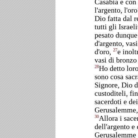
Casabia e con l
l'argento, l'oro
Dio fatta dal r
tutti gli Israe
pesato dunque 
d'argento, vasi
d'oro,
e inolt
27
vasi di bronzo
Ho detto loro
28
sono cosa sacra
Signore, Dio d
custoditeli, fi
sacerdoti e dei
Gerusalemme, 
Allora i sace
30
dell'argento e 
Gerusalemme n