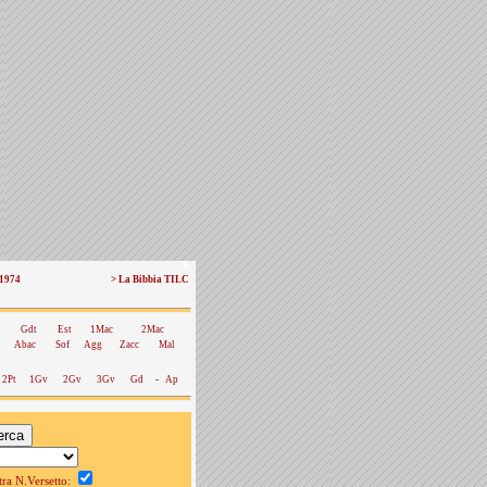
 1974
> La Bibbia TILC
Gdt
Est
1Mac
2Mac
Abac
Sof
Agg
Zacc
Mal
2Pt
1Gv
2Gv
3Gv
Gd
-
Ap
a N.Versetto: