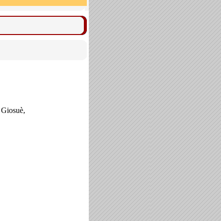
 Giosuè,