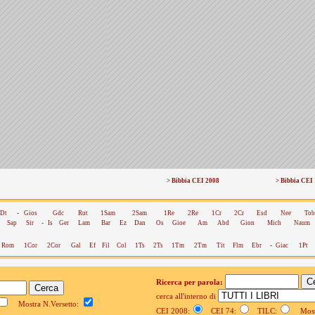
> Bibbia CEI 2008
> Bibbia CEI
Dt
-
Gios
Gdc
Rut
1Sam
2Sam
1Re
2Re
1Cr
2Cr
Esd
Nee
Tob
Sap
Sir
-
Is
Ger
Lam
Bar
Ez
Dan
Os
Gioe
Am
Abd
Gion
Mich
Naum
Rom
1Cor
2Cor
Gal
Ef
Fil
Col
1Ts
2Ts
1Tm
2Tm
Tit
Flm
Ebr
-
Giac
1Pt
Ricerca per parola:
cerca all'interno di
Mostra N.Versetto:
CEI 2008:
CEI 74:
TILC:
Mostr