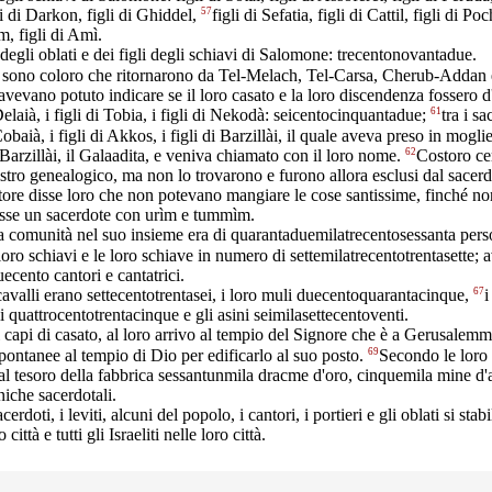
57
gli di Darkon, figli di Ghiddel,
figli di Sefatia, figli di Cattil, figli di Po
, figli di Amì.
degli oblati e dei figli degli schiavi di Salomone: trecentonovantadue.
 sono coloro che ritornarono da Tel-Melach, Tel-Carsa, Cherub-Addan
vevano potuto indicare se il loro casato e la loro discendenza fossero d
61
 Delaià, i figli di Tobia, i figli di Nekodà: seicentocinquantadue;
tra i sa
Cobaià, i figli di Akkos, i figli di Barzillài, il quale aveva preso in mogli
62
i Barzillài, il Galaadita, e veniva chiamato con il loro nome.
Costoro ce
istro genealogico, ma non lo trovarono e furono allora esclusi dal sacer
ore disse loro che non potevano mangiare le cose santissime, finché no
asse un sacerdote con urìm e tummìm.
la comunità nel suo insieme era di quarantaduemilatrecentosessanta pers
 loro schiavi e le loro schiave in numero di settemilatrecentotrentasette;
ecento cantori e cantatrici.
67
 cavalli erano settecentotrentasei, i loro muli duecentoquarantacinque,
i
 quattrocentotrentacinque e gli asini seimilasettecentoventi.
 capi di casato, al loro arrivo al tempio del Signore che è a Gerusalemm
69
spontanee al tempio di Dio per edificarlo al suo posto.
Secondo le loro 
al tesoro della fabbrica sessantunmila dracme d'oro, cinquemila mine d'
niche sacerdotali.
acerdoti, i leviti, alcuni del popolo, i cantori, i portieri e gli oblati si stab
 città e tutti gli Israeliti nelle loro città.