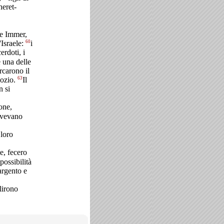
cheret-
 e Immer,
60
'Israele:
i
cerdoti, i
e una delle
rcarono il
63
dozio.
Il
n si
one,
 avevano
 loro
e, fecero
possibilità
argento e
ilirono