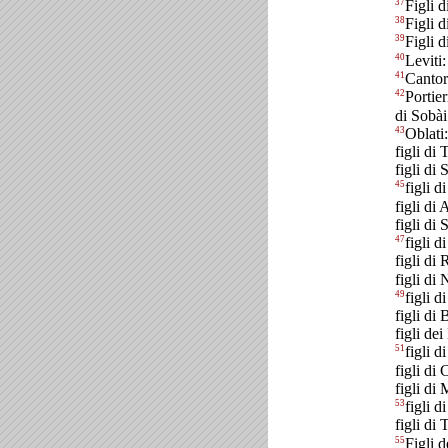
37
Figli 
38
Figli 
39
Figli d
40
Leviti:
41
Cantori
42
Portier
di Sobài
43
Oblati:
figli di
figli di 
45
figli d
figli di
figli di 
47
figli d
figli di
figli di
49
figli d
figli di 
figli dei
51
figli d
figli di
figli di 
53
figli d
figli di
55
Figli d