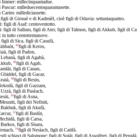
di Immer: millecinquantadue.
di Pascur: milleduecentoquarantasette.
i Carim: millediciassette.
 figli di Giosuè e di Kadmièl, cioè figli di Odavia: settantaquattro.
: figli di Asaf: centoventotto.
i: figli di Sallum, figli di Ater, figli di Talmon, figli di Akkub, figli di Cat
: in tutto centotrentanove.
 figli di Sica, figli di Casufà,
44
 Tabbaòt,
figli di Keros,
Siaà, figli di Padon,
i Lebanà, figli di Agabà,
46
 Akkub,
figli di Agab,
Samlài, figli di Canan,
i Ghiddel, figli di Gacar,
48
 Reaià,
figli di Resin,
 Nekodà, figli di Gazzam,
i Uzzà, figli di Pasèach,
50
Besài,
figli di Asna,
 Meuniti, figli dei Nefisiti,
i Bakbuk, figli di Akufà,
52
 Carcur,
figli di Baslùt,
Mechidà, figli di Carsa,
i Barkos, figli di Sìsara,
54
 Temach,
figli di Nesìach, figli di Catifà.
egli schiavi di Salomone: figli di Sotài, figli di Assofèret, figli di Perud