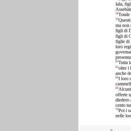
Iala, fi
Assebàim
58
Totale 
59
Questi
ma non a
figli di
figli di 
figlie d
loro reg
governat
present
64
Tutta 
65
oltre i
anche du
66
I loro
cammelli
68
Alcuni
offerte 
diedero 
cento tu
70
Poi i s
nelle loro