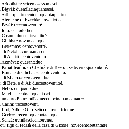
di Adonikàm: seicentosessantasei.
di Bigvài: duemilacinquantasei.
di Adin: quattrocentocinquantaquattro.
i Ater, cioè di Ezechia: novantotto.
i Besài: trecentoventitré.
i Iora: centododici.
di Casum: duecentoventitré.
di Ghibbar: novantacinque.
di Betlemme: centoventitré.
 di Netofà: cinquantasei.
 di Anatòt: centoventotto.
di Azmàvet: quarantadue.
i Kiriat-Iearìm, di Chefirà e di Beeròt: settecentoquarantatré.
di Rama e di Gheba: seicentoventuno.
 di Micmas: centoventidue.
 di Betel e di Ai: duecentoventitré.
di Nebo: cinquantadue.
di Magbis: centocinquantasei.
di un altro Elam: milleduecentocinquantaquattro.
i Carim: trecentoventi.
di Lod, Adid e Ono: settecentoventicinque.
di Gerico: trecentoquarantacinque.
i Senaà: tremilaseicentotrenta.
ti: figli di Iedaià della casa di Giosuè: novecentosettantatré.