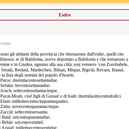
Esdra
0
CEI2008)
ono gli abitanti della provincia che ritornarono dall'esilio, quelli che
nosor, re di Babilonia, aveva deportato a Babilonia e che tornarono a
2
mme e in Giudea, ognuno alla sua città; essi vennero
con Zorobabele,
 Seraià, Reelaià, Mardocheo, Bilsan, Mispar, Bigvài, Recum, Baanà.
 la lista degli uomini del popolo d'Israele.
i Paros: duemilacentosettantadue.
 Sefatia: trecentosettantadue.
i Arach: settecentosettantacinque.
i Pacat-Moab, cioè figli di Giosuè e di Ioab: duemilaottocentododici.
i Elam: milleduecentocinquantaquattro.
i Zattu: novecentoquarantacinque.
 Zaccài: settecentosessanta.
di Banì: seicentoquarantadue.
i Bebài: seicentoventitré.
di Azgad: milleduecentoventidue.