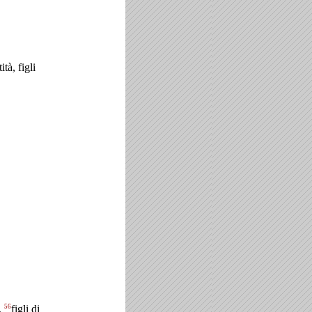
ità, figli
56
à,
figli di