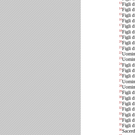
13
Figli 
14
Figli 
15
Figli 
16
Figli d
17
Figli d
18
Figli d
19
Figli 
20
Figli 
21
Figli 
22
Uomini
23
Uomini
24
Figli 
25
Figli d
26
Figli 
27
Uomini
28
Uomini
29
Figli 
30
Figli 
31
Figli 
32
Figli d
33
Figli 
34
Figli 
35
Figli d
36
Sacerdo