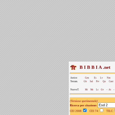
B I B B I A .net
Antico
Gen
Es
Lv
Nm
Testam.
Gb
Sal
Prv
Qo
Cant
NuovoT.
Mt
Mc
Lc
Gv
-
At
-
(Versione sperimentale)
Ricerca per citazione:
CEI 2008:
CEI 74:
TILC: