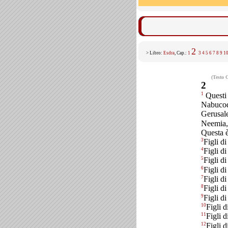
2
> Libro:
Esdra
, Cap.:
1
3
4
5
6
7
8
9
1
(Testo 
2
1
Questi s
Nabucodò
Gerusale
Neemia,
Questa è
3
Figli d
4
Figli di
5
Figli d
6
Figli d
7
Figli d
8
Figli d
9
Figli di
10
Figli 
11
Figli d
12
Figli 