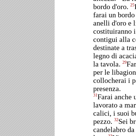
bordo d'oro.
25
farai un bordo
anelli d'oro e 
costituiranno i
contigui alla c
destinate a tra
legno di acacia
la tavola.
Far
29
per le libagion
collocherai i 
presenza.
Farai anche u
31
lavorato a mart
calici, i suoi 
pezzo.
Sei br
32
candelabro da 