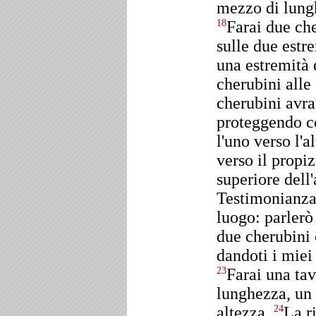
mezzo di lung
Farai due che
18
sulle due estr
una estremità e
cherubini alle
cherubini avran
proteggendo con
l'uno verso l'a
verso il propiz
superiore dell'
Testimonianza 
luogo: parlerò
due cherubini 
dandoti i miei 
Farai una tav
23
lunghezza, un 
altezza.
La ri
24