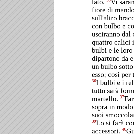
lato.
Vi saran
33
fiore di mando
sull'altro brac
con bulbo e cor
usciranno dal
quattro calici 
bulbi e le loro
dipartono da e
un bulbo sotto
esso; così per 
I bulbi e i re
36
tutto sarà for
martello.
Far
37
sopra in modo 
suoi smoccolat
Lo si farà co
39
accessori.
Gu
40