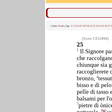
> Libro:
Esodo
, Cap.:
1
2
3
4
5
6
7
8
9
10
11
12
13
14
15
16
17
1
(Testo CEI2008)
25
Il Signore p
1
che raccolgano
chiunque sia g
raccoglierete 
bronzo,
tessut
4
bisso e di pelo
pelle di tasso 
balsami per l'
pietre di ònic
7
8