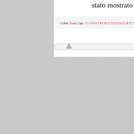
stato mostrato
> Libro:
Esodo
, Cap.:
1
2
3
4
5
6
7
8
9
10
11
12
13
14
15
16
17
1