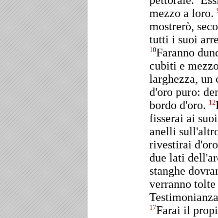
pettorale.
Ess
mezzo a loro.
mostrerò, seco
tutti i suoi arr
Faranno dunq
10
cubiti e mezzo
larghezza, un 
d'oro puro: den
bordo d'oro.
12
fisserai ai suo
anelli sull'altr
rivestirai d'or
due lati dell'a
stanghe dovran
verranno tolte 
Testimonianza 
Farai il prop
17