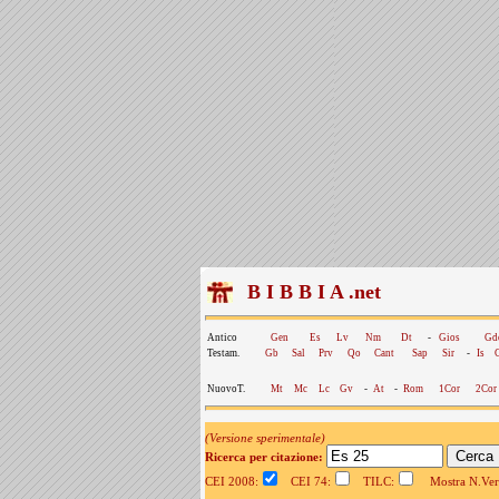
B I B B I A .net
Antico
Gen
Es
Lv
Nm
Dt
-
Gios
Gd
Testam.
Gb
Sal
Prv
Qo
Cant
Sap
Sir
-
Is
NuovoT.
Mt
Mc
Lc
Gv
-
At
-
Rom
1Cor
2Cor
(Versione sperimentale)
Ricerca per citazione:
CEI 2008:
CEI 74:
TILC:
Mostra N.Vers