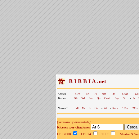
B I B B I A .net
Antico
Gen
Es
Lv
Nm
Dt
-
Gios
Gd
Testam.
Gb
Sal
Prv
Qo
Cant
Sap
Sir
-
Is
NuovoT.
Mt
Mc
Lc
Gv
-
At
-
Rom
1Cor
2Cor
(Versione sperimentale)
Ricerca per citazione:
CEI 2008:
CEI 74:
TILC:
Mostra N.Vers