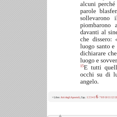
alcuni perché
parole blasf
sollevarono 
piombarono a
davanti al sin
che dissero: 
luogo santo e
dichiarare ch
luogo e sovver
E tutti quel
15
occhi su di l
angelo.
6
> Libro:
Atti degli Apostoli
, Cap.:
1
2
3
4
5
7
8
9
10
11
12
13