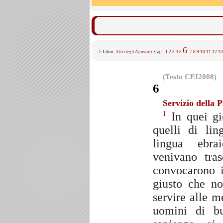
6
> Libro:
Atti degli Apostoli
, Cap.:
1
2
3
4
5
7
8
9
10
11
12
13
(Testo CEI2008)
6
Servizio della P
In quei gi
1
quelli di li
lingua ebrai
venivano tra
convocarono i
giusto che no
servire alle 
uomini di bu