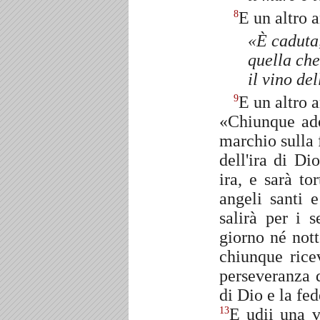
E un altro a
8
«È caduta,
quella che
il vino de
E un altro a
9
«Chiunque ador
marchio sulla 
dell'ira di Di
ira, e sarà to
angeli santi 
salirà per i 
giorno né nott
chiunque ric
perseveranza 
di Dio e la fe
E udii una v
13