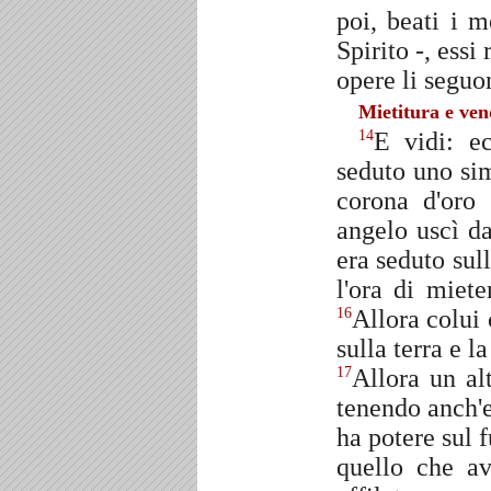
poi, beati i 
Spirito -, essi
opere li seguo
Mietitura e ve
E vidi: e
14
seduto uno si
corona d'oro
angelo uscì d
era seduto sul
l'ora di miet
Allora colui 
16
sulla terra e l
Allora un al
17
tenendo anch'e
ha potere sul 
quello che av