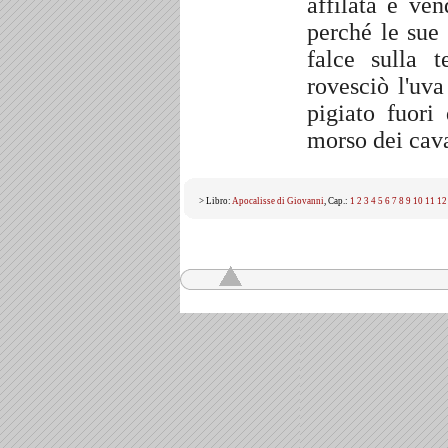
affilata e ve
perché le sue
falce sulla 
rovesciò l'uva
pigiato fuori
morso dei cava
> Libro:
Apocalisse di Giovanni
, Cap.:
1
2
3
4
5
6
7
8
9
10
11
12