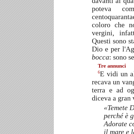
davanti ai qua
poteva co
centoquaranta
coloro che n
vergini, inf
Questi sono st
Dio e per l'A
bocca
: sono s
Tre annunci
E vidi un a
6
recava un vang
terra e ad og
diceva a gran 
«Temete Di
perché è g
Adorate col
il mare e 