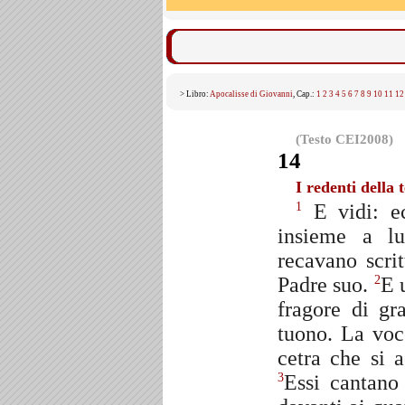
> Libro:
Apocalisse di Giovanni
, Cap.:
1
2
3
4
5
6
7
8
9
10
11
12
(Testo CEI2008)
14
I redenti della 
E vidi: ec
1
insieme a lu
recavano scri
Padre suo.
E 
2
fragore di g
tuono. La voc
cetra che si 
Essi cantano
3