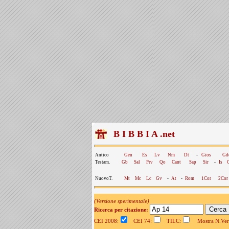
B I B B I A .net
Antico
Gen
Es
Lv
Nm
Dt
-
Gios
Gd
Testam.
Gb
Sal
Prv
Qo
Cant
Sap
Sir
-
Is
NuovoT.
Mt
Mc
Lc
Gv
-
At
-
Rom
1Cor
2Cor
(Versione sperimentale)
Ricerca per citazione:
CEI 2008:
CEI 74:
TILC:
Mostra N.Vers