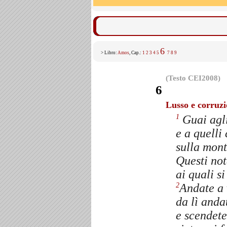
6
> Libro:
Amos
, Cap.:
1
2
3
4
5
7
8
9
(Testo CEI2008)
6
Lusso e corruzi
Guai agli
1
e a quelli
sulla mon
Questi not
ai quali si
Andate a 
2
da lì anda
e scendete