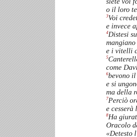
siete voi f
o il loro 
Voi credet
3
e invece af
Distesi su
4
mangiano g
e i vitelli
Canterell
5
come Davi
bevono il
6
e si ungon
ma della 
Perciò or
7
e cesserà l
Ha giurat
8
Oracolo de
«Detesto l