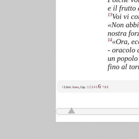
e il frutto
Voi vi c
13
«Non abbi
nostra for
«Ora, ecc
14
- oracolo 
un popolo 
fino al to
6
> Libro:
Amos
, Cap.:
1
2
3
4
5
7
8
9