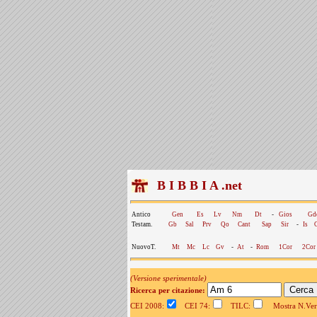
B I B B I A .net
Antico
Gen
Es
Lv
Nm
Dt
-
Gios
Gd
Testam.
Gb
Sal
Prv
Qo
Cant
Sap
Sir
-
Is
NuovoT.
Mt
Mc
Lc
Gv
-
At
-
Rom
1Cor
2Cor
(Versione sperimentale)
Ricerca per citazione:
CEI 2008:
CEI 74:
TILC:
Mostra N.Vers