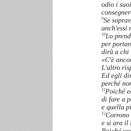
odio i suoi
consegnerò
Se soprav
9
anch'essi 
Lo prende
10
per portar
dirà a chi
«C'è anco
L'altro ri
Ed egli di
perché non
Poiché e
11
di fare a 
e quella p
Corrono f
12
e si ara i
Poiché voi