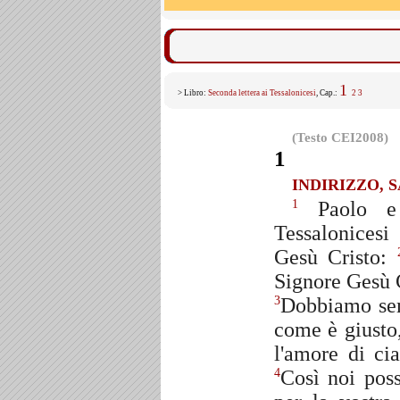
1
> Libro:
Seconda lettera ai Tessalonicesi
, Cap.:
2
3
(Testo CEI2008)
1
INDIRIZZO, 
Paolo e 
1
Tessalonicesi
Gesù Cristo:
Signore Gesù C
Dobbiamo semp
3
come è giusto,
l'amore di ci
Così noi poss
4