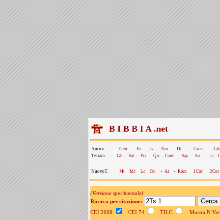
B I B B I A .net
Antico
Gen
Es
Lv
Nm
Dt
-
Gios
Gd
Testam.
Gb
Sal
Prv
Qo
Cant
Sap
Sir
-
Is
NuovoT.
Mt
Mc
Lc
Gv
-
At
-
Rom
1Cor
2Cor
(Versione sperimentale)
Ricerca per citazione:
CEI 2008:
CEI 74:
TILC:
Mostra N.Vers