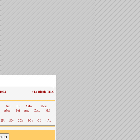
 1974
> La Bibbia TILC
Gdt
Est
1Mac
2Mac
Abac
Sof
Agg
Zacc
Mal
2Pt
1Gv
2Gv
3Gv
Gd
-
Ap