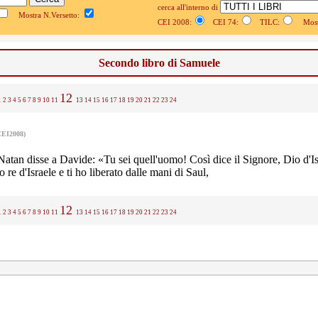
cerca all'interno di
Mostra N.Versetto:
CEI 2008:
CEI 74:
TILC:
Mostr
Secondo libro di Samuele
12
1
2
3
4
5
6
7
8
9
10
11
13
14
15
16
17
18
19
20
21
22
23
24
CEI2008)
Natan disse a Davide: «Tu sei quell'uomo! Così dice il Signore, Dio d'Is
o re d'Israele e ti ho liberato dalle mani di Saul,
12
1
2
3
4
5
6
7
8
9
10
11
13
14
15
16
17
18
19
20
21
22
23
24