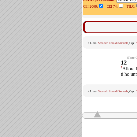
CEI 2008:
CEI 74:
TILC:
> Libro:
Secondo libro di Samuele
, Cap.:
(Testo 
12
7
Allora 
ti ho unt
> Libro:
Secondo libro di Samuele
, Cap.: