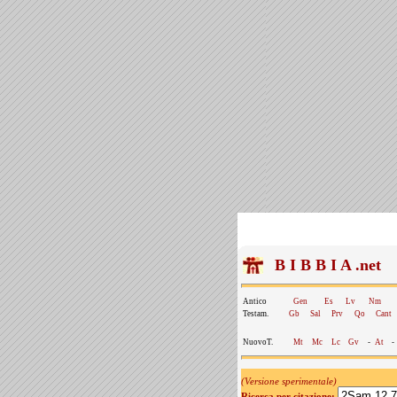
B I B B I A .net
Antico
Gen
Es
Lv
Nm
Testam.
Gb
Sal
Prv
Qo
Cant
NuovoT.
Mt
Mc
Lc
Gv
-
At
-
(Versione sperimentale)
Ricerca per citazione: