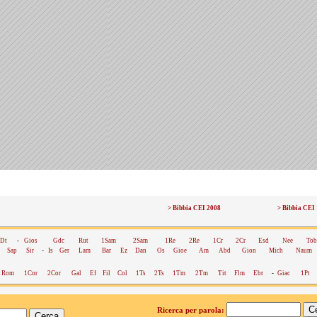
> Bibbia CEI 2008
> Bibbia CEI
Dt
-
Gios
Gdc
Rut
1Sam
2Sam
1Re
2Re
1Cr
2Cr
Esd
Nee
Tob
Sap
Sir
-
Is
Ger
Lam
Bar
Ez
Dan
Os
Gioe
Am
Abd
Gion
Mich
Naum
Rom
1Cor
2Cor
Gal
Ef
Fil
Col
1Ts
2Ts
1Tm
2Tm
Tit
Flm
Ebr
-
Giac
1Pt
Ricerca per parola: