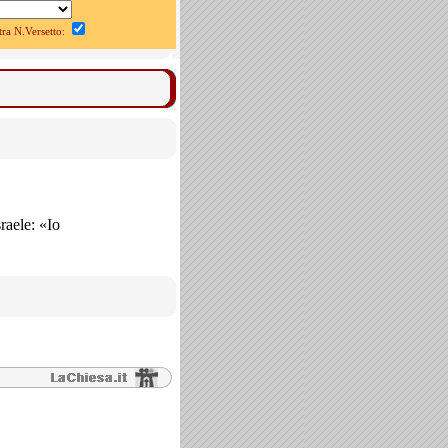
a N.Versetto:
raele: «Io