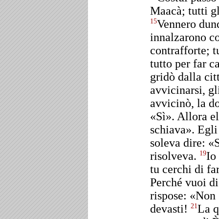
Maacà; tutti gl
Vennero dunq
15
innalzarono co
contrafforte; 
tutto per far 
gridò dalla cit
avvicinarsi, gl
avvicinò, la d
«Sì». Allora el
schiava». Egli
soleva dire: «S
risolveva.
Io
19
tu cerchi di fa
Perché vuoi di
rispose: «Non 
devasti!
La q
21