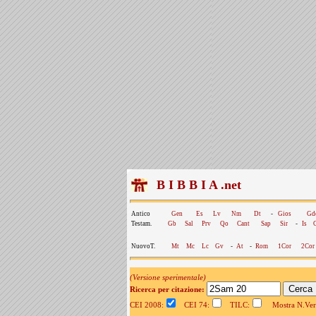
B I B B I A .net
Antico
Gen
Es
Lv
Nm
Dt
-
Gios
Gd
Testam.
Gb
Sal
Prv
Qo
Cant
Sap
Sir
-
Is
NuovoT.
Mt
Mc
Lc
Gv
-
At
-
Rom
1Cor
2Cor
(Versione sperimentale)
Ricerca per citazione:
CEI 2008:
CEI 74:
TILC:
Mostra N.Vers