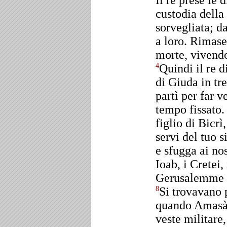
Il re prese le
custodia della
sorvegliata; d
a loro. Rimase
morte, vivend
Quindi il re 
4
di Giuda in tr
partì per far 
tempo fissato
figlio di Bicrì
servi del tuo 
e sfugga ai no
Ioab, i Cretei,
Gerusalemme pe
Si trovavano 
8
quando Amasà 
veste militare,