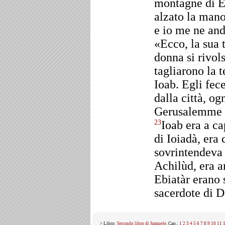
montagne di Èf
alzato la mano
e io me ne and
«Ecco, la sua t
donna si rivols
tagliarono la t
Ioab. Egli fece
dalla città, og
Gerusalemme p
Ioab era a cap
23
di Ioiadà, era 
sovrintendeva a
Achilùd, era a
Ebiatàr erano 
sacerdote di D
> Libro:
Secondo libro di Samuele
, Cap.:
1
2
3
4
5
6
7
8
9
10
11