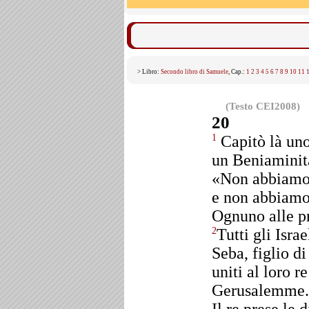
> Libro:
Secondo libro di Samuele
, Cap.:
1
2
3
4
5
6
7
8
9
10
11
(Testo CEI2008)
20
Capitò là uno
1
un Beniaminita
«Non abbiamo 
e non abbiamo u
Ognuno alle pr
Tutti gli Isra
2
Seba, figlio d
uniti al loro 
Gerusalemme