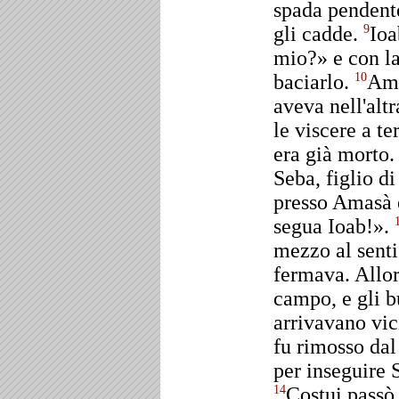
spada pendente
gli cadde.
Ioa
9
mio?» e con la
baciarlo.
Ama
10
aveva nell'altr
le viscere a t
era già morto.
Seba, figlio di
presso Amasà 
segua Ioab!».
mezzo al senti
fermava. Allor
campo, e gli b
arrivavano vi
fu rimosso dal 
per inseguire S
Costui passò 
14