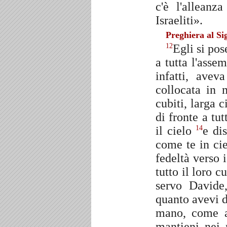
c'è l'allean
Israeliti».
Preghiera al Si
Egli si pos
12
a tutta l'asse
infatti, avev
collocata in 
cubiti, larga c
di fronte a tu
il cielo
e di
14
come te in cie
fedeltà verso 
tutto il loro c
servo Davide
quanto avevi d
mano, come 
mantieni nei 