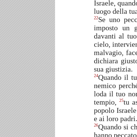
Israele, quand
luogo della tu
Se uno pecc
22
imposto un g
davanti al tu
cielo, intervie
malvagio, face
dichiara giust
sua giustizia.
Quando il tu
24
nemico perché
loda il tuo no
tempio,
tu a
25
popolo Israele
e ai loro padri
Quando si ch
26
hanno peccato 