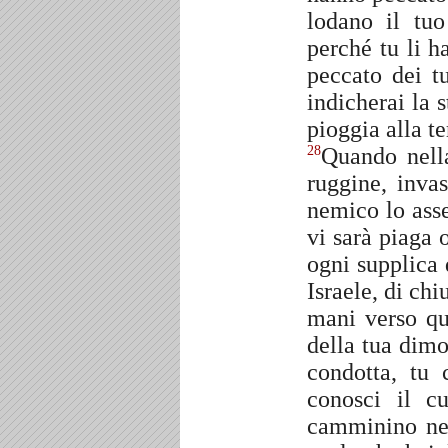
lodano il tu
perché tu li h
peccato dei tu
indicherai la 
pioggia alla te
Quando nella
28
ruggine, inva
nemico lo asse
vi sarà piaga 
ogni supplica 
Israele, di ch
mani verso q
della tua dimo
condotta, tu 
conosci il c
camminino nell