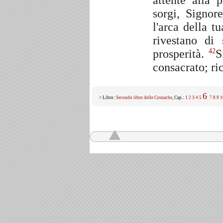
attente alla 
sorgi, Signor
l'arca della t
rivestano di 
prosperità.
S
42
consacrato; ric
6
> Libro:
Secondo libro delle Cronache
, Cap.:
1
2
3
4
5
7
8
9
1