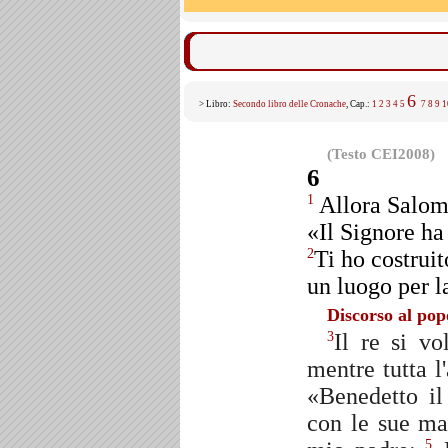
6
> Libro:
Secondo libro delle Cronache
, Cap.:
1
2
3
4
5
7
8
9
1
(Testo CEI2008)
6
Allora Salom
1
«Il Signore ha
Ti ho costruit
2
un luogo per l
Discorso al pop
Il re si vo
3
mentre tutta l
«Benedetto il
con le sue ma
5