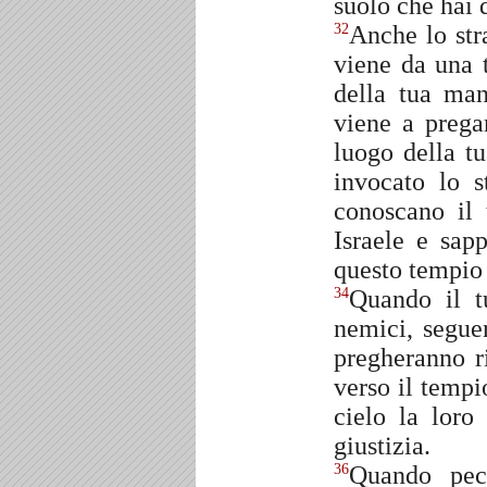
suolo che hai d
Anche lo str
32
viene da una 
della tua man
viene a prega
luogo della tu
invocato lo s
conoscano il
Israele e sap
questo tempio 
Quando il t
34
nemici, seguen
pregheranno ri
verso il tempi
cielo la loro
giustizia.
Quando pec
36