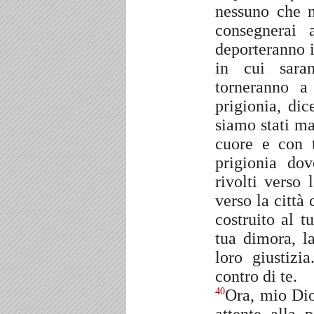
nessuno che n
consegnerai 
deporteranno i
in cui saran
torneranno a 
prigionia, di
siamo stati m
cuore e con t
prigionia dov
rivolti verso 
verso la città
costruito al 
tua dimora, l
loro giustiz
contro di te.
Ora, mio Dio,
40