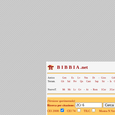
B I B B I A .net
Antico
Gen
Es
Lv
Nm
Dt
-
Gios
Gd
Testam.
Gb
Sal
Prv
Qo
Cant
Sap
Sir
-
Is
NuovoT.
Mt
Mc
Lc
Gv
-
At
-
Rom
1Cor
2Cor
(Versione sperimentale)
Ricerca per citazione:
CEI 2008:
CEI 74:
TILC:
Mostra N.Vers