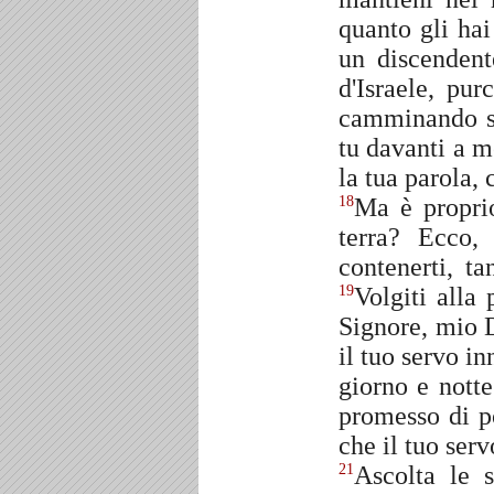
quanto gli ha
un discendent
d'Israele, pur
camminando s
tu davanti a 
la tua parola, 
Ma è propri
18
terra? Ecco,
contenerti, t
Volgiti alla 
19
Signore, mio D
il tuo servo in
giorno e notte
promesso di po
che il tuo ser
Ascolta le 
21