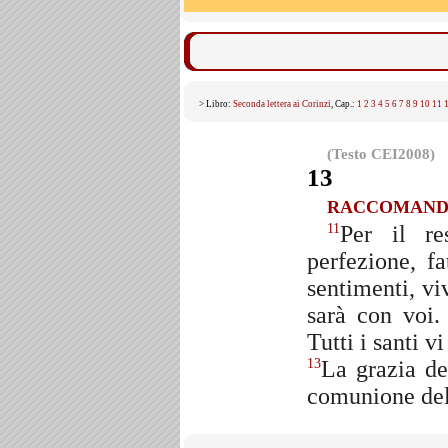
> Libro:
Seconda lettera ai Corinzi
, Cap.:
1
2
3
4
5
6
7
8
9
10
11
(Testo CEI2008)
13
RACCOMANDA
Per il res
11
perfezione, fa
sentimenti, vi
sarà con voi
Tutti i santi v
La grazia de
13
comunione dell