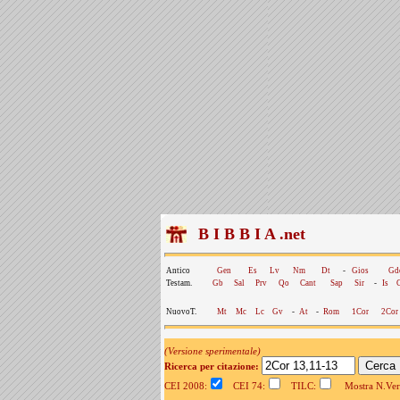
B I B B I A .net
Antico
Gen
Es
Lv
Nm
Dt
-
Gios
Gd
Testam.
Gb
Sal
Prv
Qo
Cant
Sap
Sir
-
Is
NuovoT.
Mt
Mc
Lc
Gv
-
At
-
Rom
1Cor
2Cor
(Versione sperimentale)
Ricerca per citazione:
CEI 2008:
CEI 74:
TILC:
Mostra N.Vers