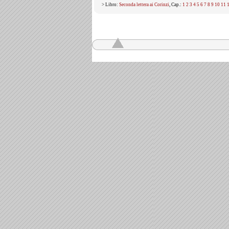
> Libro:
Seconda lettera ai Corinzi
, Cap.:
1
2
3
4
5
6
7
8
9
10
11