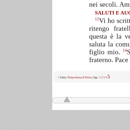
nei secoli. Am
SALUTI E AU
Vi ho scri
12
ritengo frate
questa è la v
saluta la com
figlio mio.
S
14
fraterno. Pace 
5
> Libro:
Prima lettera di Pietro
, Cap.:
1
2
3
4