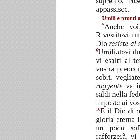
supremo, ric
appassisce.
Umili e pronti a
Anche voi,
5
Rivestitevi tu
Dio
resiste ai
Umiliatevi du
6
vi esalti al 
vostra preocc
sobri, vegliat
ruggente
va in
saldi nella fe
imposte ai vost
E il Dio di o
10
gloria eterna 
un poco soff
rafforzerà, v