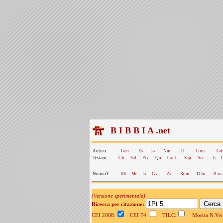
B I B B I A .net
Antico
Gen
Es
Lv
Nm
Dt
-
Gios
Gd
Testam.
Gb
Sal
Prv
Qo
Cant
Sap
Sir
-
Is
NuovoT.
Mt
Mc
Lc
Gv
-
At
-
Rom
1Cor
2Cor
(Versione sperimentale)
Ricerca per citazione:
CEI 2008:
CEI 74:
TILC:
Mostra N.Vers