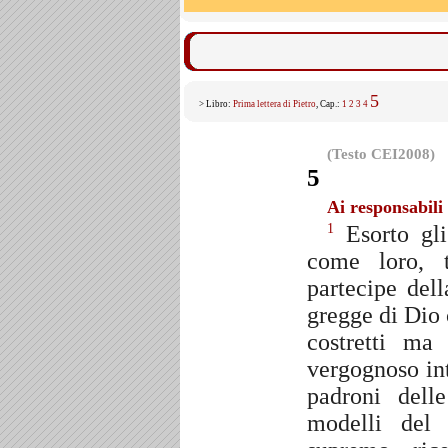
5
> Libro:
Prima lettera di Pietro
, Cap.:
1
2
3
4
(Testo CEI2008)
5
Ai responsabili
Esorto gli
1
come loro, t
partecipe del
gregge di Dio 
costretti ma
vergognoso in
padroni dell
modelli del