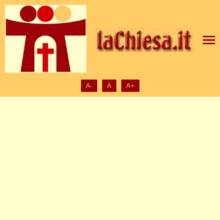
A-
A
A+