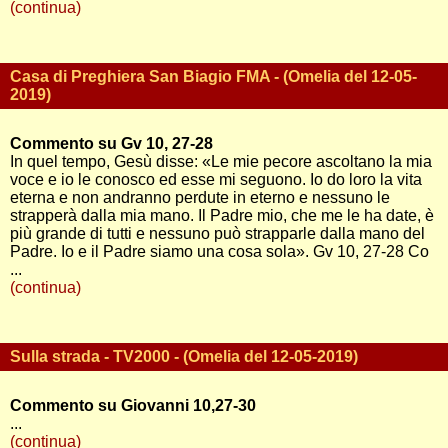
(continua)
Casa di Preghiera San Biagio FMA - (Omelia del 12-05-
2019)
Commento su Gv 10, 27-28
In quel tempo, Gesù disse: «Le mie pecore ascoltano la mia
voce e io le conosco ed esse mi seguono. Io do loro la vita
eterna e non andranno perdute in eterno e nessuno le
strapperà dalla mia mano. Il Padre mio, che me le ha date, è
più grande di tutti e nessuno può strapparle dalla mano del
Padre. Io e il Padre siamo una cosa sola». Gv 10, 27-28 Co
...
(continua)
Sulla strada - TV2000 - (Omelia del 12-05-2019)
Commento su Giovanni 10,27-30
...
(continua)