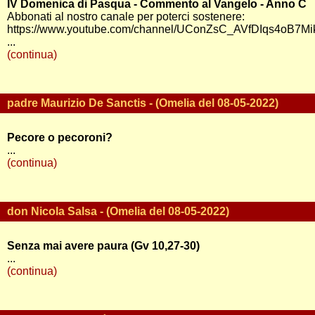
IV Domenica di Pasqua - Commento al Vangelo - Anno C
Abbonati al nostro canale per poterci sostenere:
https://www.youtube.com/channel/UConZsC_AVfDIqs4oB7Mik
...
(continua)
padre Maurizio De Sanctis - (Omelia del 08-05-2022)
Pecore o pecoroni?
...
(continua)
don Nicola Salsa - (Omelia del 08-05-2022)
Senza mai avere paura (Gv 10,27-30)
...
(continua)