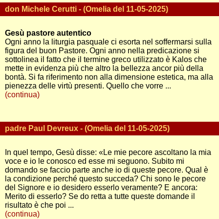
don Michele Cerutti - (Omelia del 11-05-2025)
Gesù pastore autentico
Ogni anno la liturgia pasquale ci esorta nel soffermarsi sulla
figura del buon Pastore. Ogni anno nella predicazione si
sottolinea il fatto che il termine greco utilizzato è Kalos che
mette in evidenza più che altro la bellezza ancor più della
bontà. Si fa riferimento non alla dimensione estetica, ma alla
pienezza delle virtù presenti. Quello che vorre ...
(continua)
padre Paul Devreux - (Omelia del 11-05-2025)
In quel tempo, Gesù disse: «Le mie pecore ascoltano la mia
voce e io le conosco ed esse mi seguono. Subito mi
domando se faccio parte anche io di queste pecore. Qual è
la condizione perché questo succeda? Chi sono le pecore
del Signore e io desidero esserlo veramente? E ancora:
Merito di esserlo? Se do retta a tutte queste domande il
risultato è che poi ...
(continua)