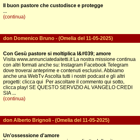
Il buon pastore che custodisce e protegge
...
(continua)
don Domenico Bruno - (Omelia del 11-05-2025)
Con Gesù pastore si moltiplica l&#039; amore
Visita www.annunciatedaitetti.it La nostra missione continua
con altri formati anche su: Instagram Facebook Telegram
dove troverai anteprime e contenuti esclusivi. Abbiamo
anche una WebTv Ascolta tutti i nostri podcast e gli altri
progetti: clicca qui Per ascoltare il commento qui sotto,
clicca play! SE QUESTO SERVIZIO AL VANGELO CREDI
SIA ...
(continua)
don Alberto Brignoli - (Omelia del 11-05-2025)
Un'ossessione d'amore