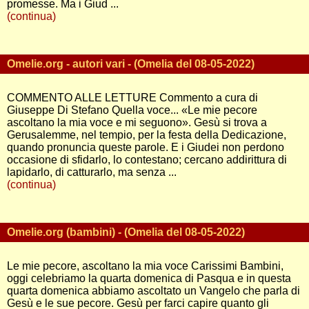
promesse. Ma i Giud ...
(continua)
Omelie.org - autori vari - (Omelia del 08-05-2022)
COMMENTO ALLE LETTURE Commento a cura di
Giuseppe Di Stefano Quella voce... «Le mie pecore
ascoltano la mia voce e mi seguono». Gesù si trova a
Gerusalemme, nel tempio, per la festa della Dedicazione,
quando pronuncia queste parole. E i Giudei non perdono
occasione di sfidarlo, lo contestano; cercano addirittura di
lapidarlo, di catturarlo, ma senza ...
(continua)
Omelie.org (bambini) - (Omelia del 08-05-2022)
Le mie pecore, ascoltano la mia voce Carissimi Bambini,
oggi celebriamo la quarta domenica di Pasqua e in questa
quarta domenica abbiamo ascoltato un Vangelo che parla di
Gesù e le sue pecore. Gesù per farci capire quanto gli