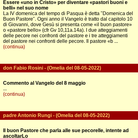
Essere «uno in Cristo» per diventare «pastori buoni e
belli» nel suo nome
La IV domenica del tempo di Pasqua è detta "Domenica del
Buon Pastore". Ogni anno il Vangelo è tratto dal capitolo 10
di Giovanni, dove Gesù si presenta come «il buon pastore»
o «pastore bello» (cfr Gv 10,11a.14a). I due atteggiamenti
delle pecore nei confronti del pastore e i tre atteggiamenti
del pastore nei confronti delle pecore. Il pastore «b ...
(continua)
don Fabio Rosini - (Omelia del 08-05-2022)
Commento al Vangelo del 8 maggio
...
(continua)
padre Antonio Rungi - (Omelia del 08-05-2022)
Il buon Pastore che parla alle sue pecorelle, intente ad
ascoltarLo