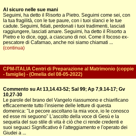
Al sicuro nelle sue mani
Seguimi, ha detto il Risorto a Pietro. Seguimi come sei, con
la tua fragilità, con le tue paure, con i tuoi slanci e le tue
cadute. Seguimi, fidati, perdonati i tuoi tradimenti, lasciati
raggiungere, lasciati amare. Seguimi, ha detto il Risorto a
Pietro e lo dice, oggi, a ciascuno di noi. Come il focoso ex-
pescatore di Cafarnao, anche noi siamo chiamati ...
(continua)
CPM-ITALIA Centri di Preparazione al Matrimonio (coppie
- famiglie) - (Omelia del 08-05-2022)
Commento su At 13,14.43-52; Sal 99; Ap 7,9.14-17; Gv
10,27-30
Le parole del brano del Vangelo riassumono e chiarificano
efficacemente tutto l'insieme delle letture di questa
domenica: "Le pecore ascoltano la mia voce, io le conosco
ed esse mi seguono" L'ascolto della voce di Gesù e la
sequela del suo stile di vita è ciò che ci rende credenti e
suoi seguaci Significativo è l'atteggiamento e l'operato dei
Giudei a ...