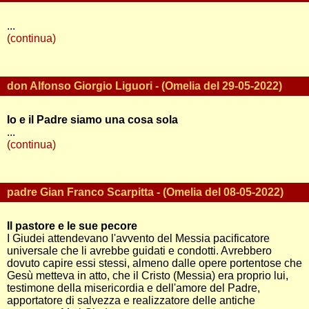
...
(continua)
don Alfonso Giorgio Liguori - (Omelia del 29-05-2022)
Io e il Padre siamo una cosa sola
...
(continua)
padre Gian Franco Scarpitta - (Omelia del 08-05-2022)
Il pastore e le sue pecore
I Giudei attendevano l'avvento del Messia pacificatore
universale che li avrebbe guidati e condotti. Avrebbero
dovuto capire essi stessi, almeno dalle opere portentose che
Gesù metteva in atto, che il Cristo (Messia) era proprio lui,
testimone della misericordia e dell'amore del Padre,
apportatore di salvezza e realizzatore delle antiche