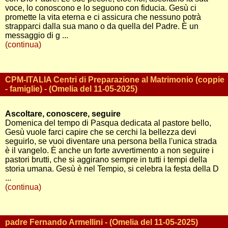
voce, lo conoscono e lo seguono con fiducia. Gesù ci
promette la vita eterna e ci assicura che nessuno potrà
strapparci dalla sua mano o da quella del Padre. È un
messaggio di g ...
(continua)
CPM-ITALIA Centri di Preparazione al Matrimonio (coppie
- famiglie) - (Omelia del 11-05-2025)
Ascoltare, conoscere, seguire
Domenica del tempo di Pasqua dedicata al pastore bello,
Gesù vuole farci capire che se cerchi la bellezza devi
seguirlo, se vuoi diventare una persona bella l'unica strada
è il vangelo. È anche un forte avvertimento a non seguire i
pastori brutti, che si aggirano sempre in tutti i tempi della
storia umana. Gesù è nel Tempio, si celebra la festa della D
...
(continua)
padre Fernando Armellini - (Omelia del 11-05-2025)