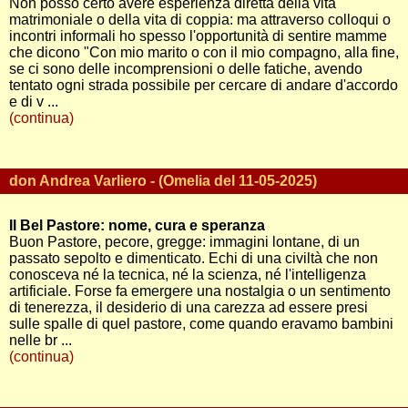
Non posso certo avere esperienza diretta della vita
matrimoniale o della vita di coppia: ma attraverso colloqui o
incontri informali ho spesso l'opportunità di sentire mamme
che dicono "Con mio marito o con il mio compagno, alla fine,
se ci sono delle incomprensioni o delle fatiche, avendo
tentato ogni strada possibile per cercare di andare d'accordo
e di v ...
(continua)
don Andrea Varliero - (Omelia del 11-05-2025)
Il Bel Pastore: nome, cura e speranza
Buon Pastore, pecore, gregge: immagini lontane, di un
passato sepolto e dimenticato. Echi di una civiltà che non
conosceva né la tecnica, né la scienza, né l'intelligenza
artificiale. Forse fa emergere una nostalgia o un sentimento
di tenerezza, il desiderio di una carezza ad essere presi
sulle spalle di quel pastore, come quando eravamo bambini
nelle br ...
(continua)