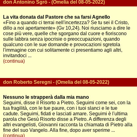
don Antonino Sgrò - (Omelia del 08-05-2022)
La vita donata dal Pastore che sa farsi Agnello
«Fino a quando ci terrai nell'incertezza? Se tu sei il Cristo,
dillo a noi apertamente» (Gv 10,24). Noi riusciamo a dire le
cose più vere, quelle che sgorgano dal cuore e fioriscono
sulle labbra senza ipocrisie o preoccupazioni, quando
qualcuno con le sue domande e provocazioni sgretola
l'immagine con cui solitamente ci presentiamo agli altri,
invitandoci ...
(continua)
don Roberto Seregni - (Omelia del 08-05-2022)
Nessuno le strapperà dalla mia mano
Seguimi, disse il Risorto a Pietro. Seguimi come sei, con la
tua fragilità, con le tue paure, con i tuoi slanci e le tue
cadute. Seguimi, fidati e lasciati amare. Seguimi è l'ultima
parola che Gesù Risorto disse a Pietro. A differenza degli
altri evangelisti, Giovanni racconta la chiamata di Pietro alla
fine del suo Vangelo. Alla fine, dopo aver sperime ...
(continua)