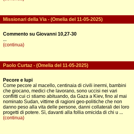
Missionari della Via - (Omelia del 11-05-2025)
Commento su Giovanni 10,27-30
...
(continua)
Paolo Curtaz - (Omelia del 11-05-2025)
Pecore e lupi
Come pecore al macello, centinaia di civili inermi, bambini
che giocano, medici che lavorano, sono uccisi nei vari
conflitti cui ci stiamo abituando, da Gaza a Kiev, fino al mai
nominato Sudan, vittime di ragioni geo-politiche che non
danno peso alla vita delle persone, danni collaterali dei loro
progetti di potere. Sì, davanti alla follia omicida di chi u ...
(continua)