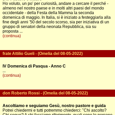
Ho voluto, un po' per curiosità, andare a cercare il perché -
almeno nel nostro paese e in molti altri paesi del mondo
occidentale - della Festa della Mamma la seconda
domenica di maggio. In Italia, si è iniziato a festeggiarla alla
fine degli anni '50 del secolo scorso, sia per iniziativa di un
gruppo di senatori della neonata Repubblica, sia su
proposta ...
(continua)
frate Attilio Gueli - (Omelia del 08-05-2022)
IV Domenica di Pasqua - Anno C
...
(continua)
don Roberto Rossi - (Omelia del 08-05-2022)
Ascoltiamo e seguiamo Gesù, nostro pastore e guida
Potrei chiedermi e tutti potremmo chiederci: "Chi ascolto?
Chi seguo? A chi facciamo riferimento, quali sono le persone