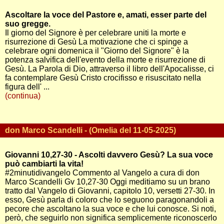
Ascoltare la voce del Pastore e, amati, esser parte del
suo gregge.
Il giorno del Signore è per celebrare uniti la morte e
risurrezione di Gesù La motivazione che ci spinge a
celebrare ogni domenica il "Giorno del Signore" è la
potenza salvifica dell'evento della morte e risurrezione di
Gesù. La Parola di Dio, attraverso il libro dell'Apocalisse, ci
fa contemplare Gesù Cristo crocifisso e risuscitato nella
figura dell' ...
(continua)
don Marco Scandelli - (Omelia del 11-05-2025)
Giovanni 10,27-30 - Ascolti davvero Gesù? La sua voce
può cambiarti la vita!
#2minutidivangelo Commento al Vangelo a cura di don
Marco Scandelli Gv 10,27-30 Oggi meditiamo su un brano
tratto dal Vangelo di Giovanni, capitolo 10, versetti 27-30. In
esso, Gesù parla di coloro che lo seguono paragonandoli a
pecore che ascoltano la sua voce e che lui conosce. Si noti,
però, che seguirlo non significa semplicemente riconoscerlo