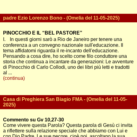
padre Ezio Lorenzo Bono - (Omelia del 11-05-2025)
PINOCCHIO E IL “BEL PASTORE”
I. In questi giorni sarò a Rio de Janeiro per tenere una
conferenza a un convegno nazionale sull'educazione. Il
tema affidatomi riguarda il re-incanto dell'educazione.
Pensando a cosa dire, ho scelto come filo conduttore una
storia che continua a incantare da generazioni: Le avventure
di Pinocchio di Carlo Collodi, uno dei libri più letti e tradotti
al ...
(continua)
Casa di Preghiera San Biagio FMA - (Omelia del 11-05-
2025)
Commento su Gv 10,27-30
Come vivere questa Parola? Questa parola di Gesù ci invita
a riflettere sulla relazione speciale che abbiamo con Lui e
con Dio Padre. Le sue pecore, cioè noi, ascoltano la sua