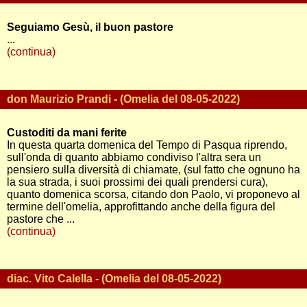
Seguiamo Gesù, il buon pastore
...
(continua)
don Maurizio Prandi - (Omelia del 08-05-2022)
Custoditi da mani ferite
In questa quarta domenica del Tempo di Pasqua riprendo,
sull'onda di quanto abbiamo condiviso l'altra sera un
pensiero sulla diversità di chiamate, (sul fatto che ognuno ha
la sua strada, i suoi prossimi dei quali prendersi cura),
quanto domenica scorsa, citando don Paolo, vi proponevo al
termine dell'omelia, approfittando anche della figura del
pastore che ...
(continua)
diac. Vito Calella - (Omelia del 08-05-2022)