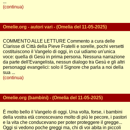
...
(continua)
Omelie.org - autori vari - (Omelia del 11-05-2025)
COMMENTO ALLE LETTURE Commento a cura delle
Clarisse di Città della Pieve Fratelli e sorelle, pochi versetti
costituiscono il Vangelo di oggi, in cui udiamo un'unica
voce: quella di Gesù in prima persona. Nessuna narrazione
da parte dell'Evangelista, nessun dialogo tra Gesù e gli altri
personaggi evangelici: solo il Signore che parla a noi della
sua ...
(continua)
Omelie.org (bambini) - (Omelia del 11-05-2025)
È molto bello il Vangelo di oggi. Una volta, forse, i bambini
della vostra età conoscevano molto di più le pecore, i pastori
e la vita che conducevano per poter proteggere il gregge...
Oggi si vedono poche greggi ma, chi di voi abita in piccoli