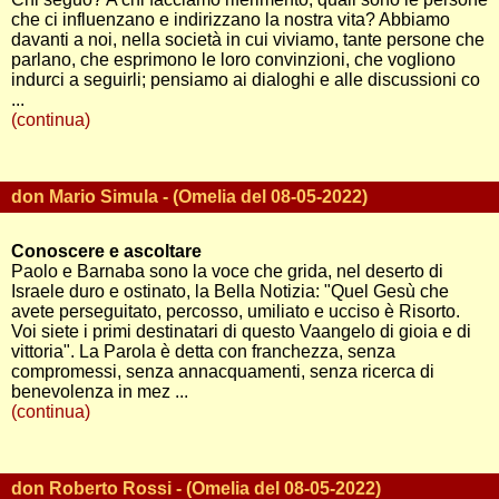
che ci influenzano e indirizzano la nostra vita? Abbiamo
davanti a noi, nella società in cui viviamo, tante persone che
parlano, che esprimono le loro convinzioni, che vogliono
indurci a seguirli; pensiamo ai dialoghi e alle discussioni co
...
(continua)
don Mario Simula - (Omelia del 08-05-2022)
Conoscere e ascoltare
Paolo e Barnaba sono la voce che grida, nel deserto di
Israele duro e ostinato, la Bella Notizia: "Quel Gesù che
avete perseguitato, percosso, umiliato e ucciso è Risorto.
Voi siete i primi destinatari di questo Vaangelo di gioia e di
vittoria". La Parola è detta con franchezza, senza
compromessi, senza annacquamenti, senza ricerca di
benevolenza in mez ...
(continua)
don Roberto Rossi - (Omelia del 08-05-2022)