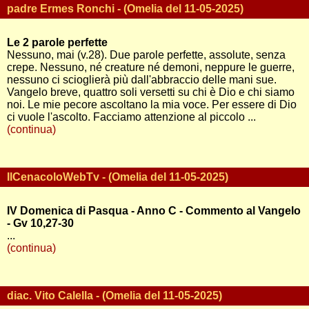
padre Ermes Ronchi - (Omelia del 11-05-2025)
Le 2 parole perfette
Nessuno, mai (v.28). Due parole perfette, assolute, senza
crepe. Nessuno, né creature né demoni, neppure le guerre,
nessuno ci scioglierà più dall'abbraccio delle mani sue.
Vangelo breve, quattro soli versetti su chi è Dio e chi siamo
noi. Le mie pecore ascoltano la mia voce. Per essere di Dio
ci vuole l'ascolto. Facciamo attenzione al piccolo ...
(continua)
IlCenacoloWebTv - (Omelia del 11-05-2025)
IV Domenica di Pasqua - Anno C - Commento al Vangelo
- Gv 10,27-30
...
(continua)
diac. Vito Calella - (Omelia del 11-05-2025)