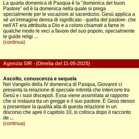
La quarta domenica di Pasqua è la "domenica del buon
Pastore" ed è la domenica nella quale si prega
specialmente per le vocazioni al sacerdozio. Gesù applica a
sé un'immagine densa di significato - quella del pastore- che
nell'AT era attribuita a Dio e a coloro chiamati a farne in
qualche modo le veci a favore del suo popolo, specialmente
le guide religi ...
(continua)
Agenzia SIR - (Omelia del 11-05-2025)
Ascolto, conoscenza e sequela
Nel Vangelo della IV domenica di Pasqua, Giovanni ci
presenta la relazione di speciale intimità che intercorre tra
Gesù e i suoi discepoli. Essa viene assimilata al rapporto
che si instaura tra un gregge e il suo pastore. È Gesù stesso
a presentare la qualità alta di questa relazione in un
discorso che apre il capitolo 10, si colloca dopo il racconto
de ...
(continua)