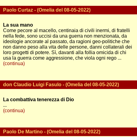
Paolo Curtaz - (Omelia del 08-05-2022)
La sua mano
Come pecore al macello, centinaia di civili inermi, di fratelli
nella fede, sono uccisi da una guerra non menzionata, da
ideologie ancorate al passato, da ragioni geo-politiche che
non danno peso alla vita delle persone, danni collaterali dei
loro progetti di potere. Sì, davanti alla follia omicida di chi
usa la guerra come aggressione, che viola ogni rego ...
(continua)
don Claudio Luigi Fasulo - (Omelia del 08-05-2022)
La combattiva tenerezza di Dio
...
(continua)
Paolo De Martino - (Omelia del 08-05-2022)