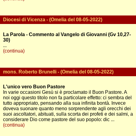
Diocesi di Vicenza - (Omelia del 08-05-2022)
La Parola - Commento al Vangelo di Giovanni (Gv 10,27-
30)
...
(continua)
mons. Roberto Brunelli - (Omelia del 08-05-2022)
L'unico vero Buon Pastore
In varie occasioni Gesù si è proclamato il Buon Pastore. A
noi oggi questo titolo non fa particolare effetto: ci sembra del
tutto appropriato, pensando alla sua infinita bontà. Invece
doveva suonare quanto meno sorprendente agli orecchi dei
suoi ascoltatori, abituati, sulla scorta dei profeti e dei salmi, a
considerare Dio come pastore del suo popolo: dic ...
(continua)