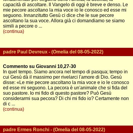
capacità di ascoltare. Il Vangelo di oggi è breve e denso. Le
mie pecore ascoltano la mia voce io le conosco ed esse mi
seguono. Innanzitutto Gesù ci dice che le sue pecore
ascoltano la sua voce. Allora già ci domandiamo se siamo
simili a pecore o ...
(continua)
padre Paul Devreux - (Omelia del 08-05-2022)
Commento su Giovanni 10,27-30
In quel tempo. Siamo ancora nel tempo di pasqua; tempo in
cui Gesù dà il massimo per rivelarci l'amore di Dio. Gesù
disse: «Le mie pecore ascoltano la mia voce e io le conosco
ed esse mi seguono. La pecora è un'animale che si fida del
suo pastore. Io mi fido di questo pastore? Può Gesù
considerarmi sua pecora? Di chi mi fido io? Certamente non
di c ...
(continua)
padre Ermes Ronchi - (Omelia del 08-05-2022)