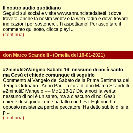
Il nostro audio quotidiano
Seguici sui social e visita www.annunciatedaitetti.it dove
troverai anche la nostra webtv e la web-radio e dove trovare
indicazioni per sostenerci. Ti aspettiamo! Per ascoltare il
commento qui sotto, clicca play! ...
(continua)
don Marco Scandelli - (Omelia del 16-01-2021)
#2minutiDiVangelo Sabato 16: nessuno di noi è santo,
ma Gesù ci chiede comunque di seguirlo
Commento al Vangelo del Sabato della Prima Settimana del
Tempo Ordinario - Anno Pari - a cura di don Marco Scandelli
#2minutiDiVangelo ---- Mc 2 13-17 Diciamoci la verità:
nessuno di noi è un santo, ma a ciascuno di noi Gesù
chiede di seguirlo come ha fatto con Levi. Egli non ha
opposto resistenza perché peccatore. Ha detto subito di sì e,
p ...
(continua)