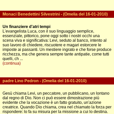
Monaci Benedettini Silvestrini - (Omelia del 16-01-2010)
Un finanziere d'atri tempi
L'evangelista Luca, con il suo linguaggio semplice,
essenziale, pittorico, pone oggi sotto i nostri occhi una
scena viva e significativa: Levi, seduto al banco, intento al
suo lavoro di chiedere, riscuotere e magari estorcere le
imposte ai passanti. Un mestiere ingrato e che forse produce
ricchezza, ma che genera sempre tante antipatie, come tutti
quelli, ch ...
(continua)
padre Lino Pedron - (Omelia del 16-01-2010)
Gesù chiama Levi, un peccatore, un pubblicano, un lontano
dal regno di Dio. Non ci può essere dimostrazione più
evidente che la vocazione è un fatto gratuito, un'azione
creatrice. Quando Dio chiama, crea nel chiamato la forza per
rispondere: lo fa su misura per la missione a cui lo destina.