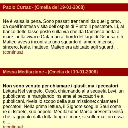
Paolo Curtaz - (Omelia del 19-01-2008)
Ne è valsa la pena. Sono passati trent'anni da quel giorno,
da quell'inattesa visita dell'ospite di Pietro il pescatore. Lì, al
banco delle tasse posto sulla via che da Damasco porta al
mare, nella vivace Cafarnao ai bordi del lago di Genesareth,
Matteo aveva incontrato uno sguardo di amore intenso,
sincero, leale, inatteso. Matteo era abituato agli sguard ...
(continua)
Messa Meditazione - (Omelia del 19-01-2008)
Non sono venuto per chiamare i giusti, ma i peccatori
Lettura Nel vangelo, Gesù, chiamando alla sequela Levi, un
pubblicano, e mangiando insieme ai peccatori e ai
pubblicani, rivela lo scopo della sua missione: chiamare i
peccatori. Nella prima lettura, il Signore sceglie Saul come
re di Israele, suo popolo. Meditazione Marco presenta Gesù
che, raggiunto dalla folla lungo il mare, si sofferma con essa
e ...
(continua)