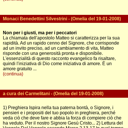
Monaci Benedettini Silvestrini - (Omelia del 19-01-2008)
Non per i giusti, ma per i peccatori
La chiamata dell'apostolo Matteo si caratterizza per la sua
rapidità. Ad un rapido cenno del Signore, che corrisponde
ad un invito preciso, ad un cambiamento di vita, Matteo
risponde con una generosità pronta e disponibile.
L'essenzialità di questo racconto evangelico fa risaltare,
quindi l'iniziativa di Dio come iniziativa di amore. È un
amore gratuito ...
(continua)
a cura dei Carmelitani - (Omelia del 19-01-2008)
1) Preghiera Ispira nella tua paterna bontà, o Signore, i
pensieri e i propositi del tuo popolo in preghiera, perché
veda ciò che deve fare e abbia la forza di compiere ciò che
ha veduto. Per il nostro Signore Gesù Cristo... 2) Lettura del