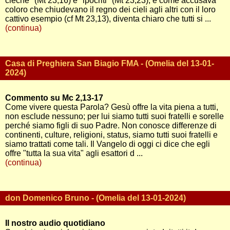
cieche" (Mt 23,16) e "ipocriti" (Mt 23,23), e come accusava
coloro che chiudevano il regno dei cieli agli altri con il loro
cattivo esempio (cf Mt 23,13), diventa chiaro che tutti si ...
(continua)
Casa di Preghiera San Biagio FMA - (Omelia del 13-01-
2024)
Commento su Mc 2,13-17
Come vivere questa Parola? Gesù offre la vita piena a tutti,
non esclude nessuno; per lui siamo tutti suoi fratelli e sorelle
perché siamo figli di suo Padre. Non conosce differenze di
continenti, culture, religioni, status, siamo tutti suoi fratelli e
siamo trattati come tali. Il Vangelo di oggi ci dice che egli
offre "tutta la sua vita" agli esattori d ...
(continua)
don Domenico Bruno - (Omelia del 13-01-2024)
Il nostro audio quotidiano