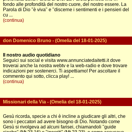
fondo alle profondità del nostro cuore, del nostro essere. La
Parola di Dio "è viva" e "discerne i sentimenti e i pensieri del
cu ...
(continua)
don Domenico Bruno - (Omelia del 18-01-2025)
Il nostro audio quotidiano
Seguici sui social e visita www.annunciatedaitetti.it dove
troverai anche la nostra webtv e la web-radio e dove trovare
indicazioni per sostenerci. Ti aspettiamo! Per ascoltare il
commento qui sotto, clicca play! ...
(continua)
Missionari della Via - (Omelia del 18-01-2025)
Gesù ricorda, specie a chi è incline a giudicare gli altri, che
sono i peccatori ad avere bisogno di Dio. Notando come
Gesù si rivolgeva ad alcuni farisei, chiamandoli "guide