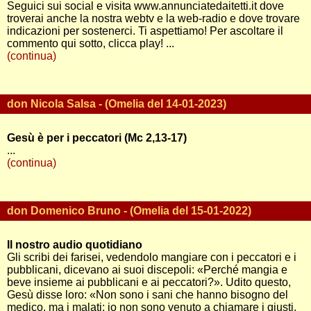
Seguici sui social e visita www.annunciatedaitetti.it dove
troverai anche la nostra webtv e la web-radio e dove trovare
indicazioni per sostenerci. Ti aspettiamo! Per ascoltare il
commento qui sotto, clicca play! ...
(continua)
don Nicola Salsa - (Omelia del 14-01-2023)
Gesù è per i peccatori (Mc 2,13-17)
...
(continua)
don Domenico Bruno - (Omelia del 15-01-2022)
Il nostro audio quotidiano
Gli scribi dei farisei, vedendolo mangiare con i peccatori e i
pubblicani, dicevano ai suoi discepoli: «Perché mangia e
beve insieme ai pubblicani e ai peccatori?». Udito questo,
Gesù disse loro: «Non sono i sani che hanno bisogno del
medico, ma i malati; io non sono venuto a chiamare i giusti,