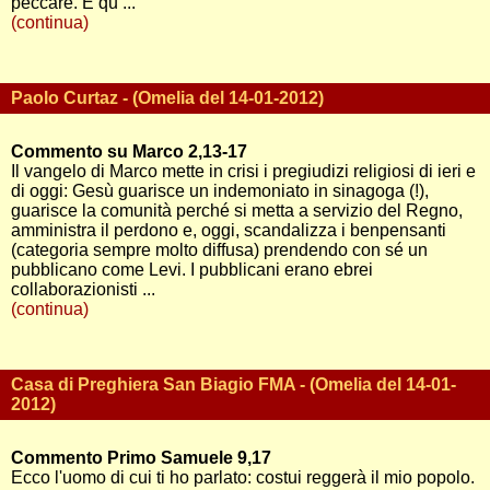
peccare. È qu ...
(continua)
Paolo Curtaz - (Omelia del 14-01-2012)
Commento su Marco 2,13-17
Il vangelo di Marco mette in crisi i pregiudizi religiosi di ieri e
di oggi: Gesù guarisce un indemoniato in sinagoga (!),
guarisce la comunità perché si metta a servizio del Regno,
amministra il perdono e, oggi, scandalizza i benpensanti
(categoria sempre molto diffusa) prendendo con sé un
pubblicano come Levi. I pubblicani erano ebrei
collaborazionisti ...
(continua)
Casa di Preghiera San Biagio FMA - (Omelia del 14-01-
2012)
Commento Primo Samuele 9,17
Ecco l'uomo di cui ti ho parlato: costui reggerà il mio popolo.