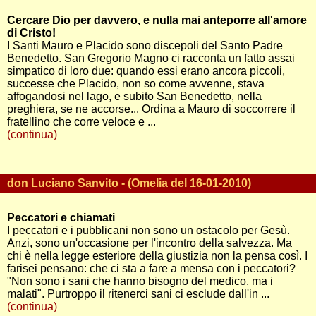
Cercare Dio per davvero, e nulla mai anteporre all'amore
di Cristo!
I Santi Mauro e Placido sono discepoli del Santo Padre
Benedetto. San Gregorio Magno ci racconta un fatto assai
simpatico di loro due: quando essi erano ancora piccoli,
successe che Placido, non so come avvenne, stava
affogandosi nel lago, e subito San Benedetto, nella
preghiera, se ne accorse... Ordina a Mauro di soccorrere il
fratellino che corre veloce e ...
(continua)
don Luciano Sanvito - (Omelia del 16-01-2010)
Peccatori e chiamati
I peccatori e i pubblicani non sono un ostacolo per Gesù.
Anzi, sono un'occasione per l'incontro della salvezza. Ma
chi è nella legge esteriore della giustizia non la pensa così. I
farisei pensano: che ci sta a fare a mensa con i peccatori?
"Non sono i sani che hanno bisogno del medico, ma i
malati". Purtroppo il ritenerci sani ci esclude dall'in ...
(continua)