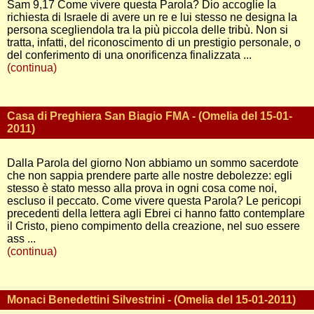
Sam 9,17 Come vivere questa Parola? Dio accoglie la
richiesta di Israele di avere un re e lui stesso ne designa la
persona scegliendola tra la più piccola delle tribù. Non si
tratta, infatti, del riconoscimento di un prestigio personale, o
del conferimento di una onorificenza finalizzata ...
(continua)
Casa di Preghiera San Biagio FMA - (Omelia del 15-01-
2011)
Dalla Parola del giorno Non abbiamo un sommo sacerdote
che non sappia prendere parte alle nostre debolezze: egli
stesso è stato messo alla prova in ogni cosa come noi,
escluso il peccato. Come vivere questa Parola? Le pericopi
precedenti della lettera agli Ebrei ci hanno fatto contemplare
il Cristo, pieno compimento della creazione, nel suo essere
ass ...
(continua)
Monaci Benedettini Silvestrini - (Omelia del 15-01-2011)