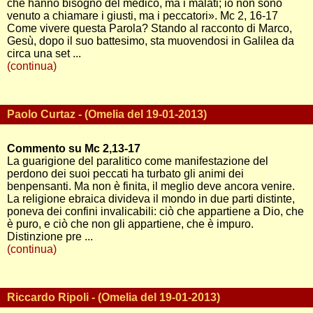
che hanno bisogno del medico, ma i malati; io non sono
venuto a chiamare i giusti, ma i peccatori». Mc 2, 16-17
Come vivere questa Parola? Stando al racconto di Marco,
Gesù, dopo il suo battesimo, sta muovendosi in Galilea da
circa una set ...
(continua)
Paolo Curtaz - (Omelia del 19-01-2013)
Commento su Mc 2,13-17
La guarigione del paralitico come manifestazione del
perdono dei suoi peccati ha turbato gli animi dei
benpensanti. Ma non è finita, il meglio deve ancora venire.
La religione ebraica divideva il mondo in due parti distinte,
poneva dei confini invalicabili: ciò che appartiene a Dio, che
è puro, e ciò che non gli appartiene, che è impuro.
Distinzione pre ...
(continua)
Riccardo Ripoli - (Omelia del 19-01-2013)