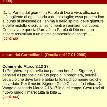
2009)
Dalla Parola del giorno La Parola di Dio è viva, efficace e
più tagliente di ogni spada a doppio taglio; essa penetra fino
al punto di divisione dell’anima e dello spirito, delle giunture
e delle midolla e scruta i sentimenti e i pensieri del cuore.
Come vivere questa Parola? La Parola di Dio non può
essere assimilata a un ottimo compendio di sagge ...
(continua)
a cura dei Carmelitani - (Omelia del 17-01-2009)
Commento Marco 2,13-17
1) Preghiera Ispira nella tua paterna bontà, o Signore, i
pensieri e i propositi del tuo popolo in preghiera, perché
veda ciò che deve fare e abbia la forza di compiere ciò che
ha veduto. Per il nostro Signore Gesù Cristo... 2) Lettura Dal
Vangelo secondo Marco 2,13-17 In quel tempo, Gesù uscì di
nuovo lungo il mare; tutta la folla ...
(continua)