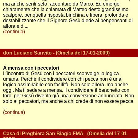
ma anche sentirselo raccontare da Marco. Ed emerge
chiaramente che la chiamata di Matteo destò grandissimo
scalpore, per quella risposta birichina e libera, profonda e
destabilizzante che il Signore Gesù diede ai benpensanti di
allora e d ...
(continua)
don Luciano Sanvito - (Omelia del 17-01-2009)
A mensa con i peccatori
L'incontro di Gesù con i peccatori sconvolge la logica
umana. Perché il condividere con chi pecca non è una
logica assimilabile con facilità. Non solo allora, ma anche
oggi. Ma il sedere a mensa, il condividere il banchetto con
loro, per Gesù diventa già una conversione annunciata. Non
solo ai peccatori, ma anche a chi crede di non essere pecca
...
(continua)
Casa di Preghiera San Biagio FMA - (Omelia del 17-01-