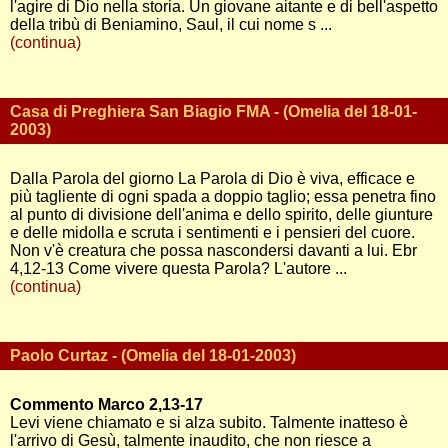
l'agire di Dio nella storia. Un giovane aitante e di bell'aspetto
della tribù di Beniamino, Saul, il cui nome s ...
(continua)
Casa di Preghiera San Biagio FMA - (Omelia del 18-01-
2003)
Dalla Parola del giorno La Parola di Dio è viva, efficace e
più tagliente di ogni spada a doppio taglio; essa penetra fino
al punto di divisione dell'anima e dello spirito, delle giunture
e delle midolla e scruta i sentimenti e i pensieri del cuore.
Non v'è creatura che possa nascondersi davanti a lui. Ebr
4,12-13 Come vivere questa Parola? L'autore ...
(continua)
Paolo Curtaz - (Omelia del 18-01-2003)
Commento Marco 2,13-17
Levi viene chiamato e si alza subito. Talmente inatteso è
l'arrivo di Gesù, talmente inaudito, che non riesce a