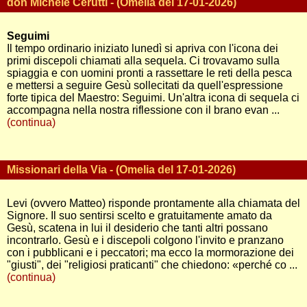
don Michele Cerutti - (Omelia del 17-01-2026)
Seguimi
Il tempo ordinario iniziato lunedì si apriva con l'icona dei
primi discepoli chiamati alla sequela. Ci trovavamo sulla
spiaggia e con uomini pronti a rassettare le reti della pesca
e mettersi a seguire Gesù sollecitati da quell'espressione
forte tipica del Maestro: Seguimi. Un'altra icona di sequela ci
accompagna nella nostra riflessione con il brano evan ...
(continua)
Missionari della Via - (Omelia del 17-01-2026)
Levi (ovvero Matteo) risponde prontamente alla chiamata del
Signore. Il suo sentirsi scelto e gratuitamente amato da
Gesù, scatena in lui il desiderio che tanti altri possano
incontrarlo. Gesù e i discepoli colgono l'invito e pranzano
con i pubblicani e i peccatori; ma ecco la mormorazione dei
"giusti", dei "religiosi praticanti" che chiedono: «perché co ...
(continua)