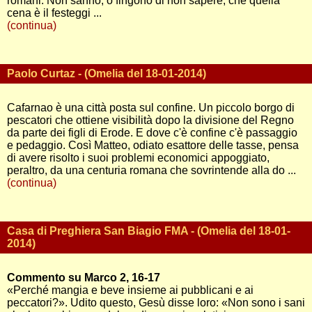
romani. Non sanno, o fingono di non sapere, che quella
cena è il festeggi ...
(continua)
Paolo Curtaz - (Omelia del 18-01-2014)
Cafarnao è una città posta sul confine. Un piccolo borgo di
pescatori che ottiene visibilità dopo la divisione del Regno
da parte dei figli di Erode. E dove c'è confine c'è passaggio
e pedaggio. Così Matteo, odiato esattore delle tasse, pensa
di avere risolto i suoi problemi economici appoggiato,
peraltro, da una centuria romana che sovrintende alla do ...
(continua)
Casa di Preghiera San Biagio FMA - (Omelia del 18-01-
2014)
Commento su Marco 2, 16-17
«Perché mangia e beve insieme ai pubblicani e ai
peccatori?». Udito questo, Gesù disse loro: «Non sono i sani