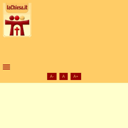
A-
A
A+