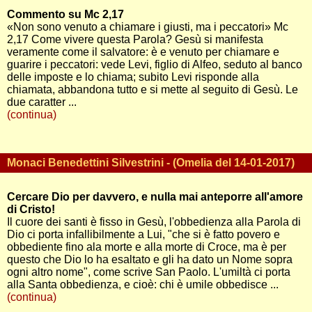
Commento su Mc 2,17
«Non sono venuto a chiamare i giusti, ma i peccatori» Mc
2,17 Come vivere questa Parola? Gesù si manifesta
veramente come il salvatore: è e venuto per chiamare e
guarire i peccatori: vede Levi, figlio di Alfeo, seduto al banco
delle imposte e lo chiama; subito Levi risponde alla
chiamata, abbandona tutto e si mette al seguito di Gesù. Le
due caratter ...
(continua)
Monaci Benedettini Silvestrini - (Omelia del 14-01-2017)
Cercare Dio per davvero, e nulla mai anteporre all'amore
di Cristo!
Il cuore dei santi è fisso in Gesù, l'obbedienza alla Parola di
Dio ci porta infallibilmente a Lui, "che si è fatto povero e
obbediente fino ala morte e alla morte di Croce, ma è per
questo che Dio lo ha esaltato e gli ha dato un Nome sopra
ogni altro nome", come scrive San Paolo. L'umiltà ci porta
alla Santa obbedienza, e cioè: chi è umile obbedisce ...
(continua)