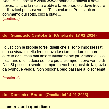
Seguici sui social e visita www.annunciatedaitetti.it dove
troverai anche la nostra webtv e la web-radio e dove trovare
indicazioni per sostenerci. Ti aspettiamo! Per ascoltare il
commento qui sotto, clicca play! ...
(continua)
don Giampaolo Centofanti - (Omelia del 13-01-2024)
I giusti con le proprie forze, quelli che si sono impossessati
di una visuale della fede senza lasciarsi portare sempre
oltre in ogni cosa dall'amore infinitamente più grande di Dio,
rischiano di chiudersi sempre più al sempre nuovo venire di
Dio. Si possono sentire sempre meno bisognosi della grazia
da ovunque venga. Non bisogna però passare allo schemat
...
(continua)
don Domenico Bruno - (Omelia del 14-01-2023)
Il nostro audio quotidiano