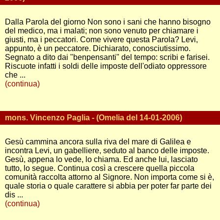
Dalla Parola del giorno Non sono i sani che hanno bisogno
del medico, ma i malati; non sono venuto per chiamare i
giusti, ma i peccatori. Come vivere questa Parola? Levi,
appunto, è un peccatore. Dichiarato, conosciutissimo.
Segnato a dito dai "benpensanti" del tempo: scribi e farisei.
Riscuote infatti i soldi delle imposte dell'odiato oppressore
che ...
(continua)
mons. Vincenzo Paglia - (Omelia del 14-01-2006)
Gesù cammina ancora sulla riva del mare di Galilea e
incontra Levi, un gabelliere, seduto al banco delle imposte.
Gesù, appena lo vede, lo chiama. Ed anche lui, lasciato
tutto, lo segue. Continua così a crescere quella piccola
comunità raccolta attorno al Signore. Non importa come si è,
quale storia o quale carattere si abbia per poter far parte dei
dis ...
(continua)