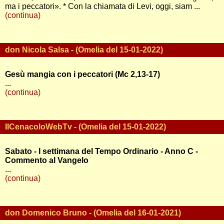
ma i peccatori». * Con la chiamata di Levi, oggi, siam ...
(continua)
don Nicola Salsa - (Omelia del 15-01-2022)
Gesù mangia con i peccatori (Mc 2,13-17)
...
(continua)
IlCenacoloWebTv - (Omelia del 15-01-2022)
Sabato - I settimana del Tempo Ordinario - Anno C -
Commento al Vangelo
...
(continua)
don Domenico Bruno - (Omelia del 16-01-2021)