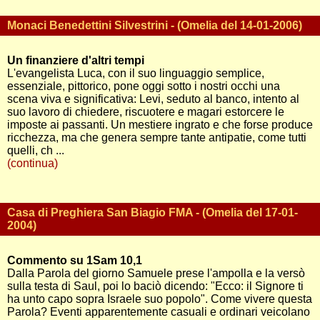
Monaci Benedettini Silvestrini - (Omelia del 14-01-2006)
Un finanziere d'altri tempi
L'evangelista Luca, con il suo linguaggio semplice,
essenziale, pittorico, pone oggi sotto i nostri occhi una
scena viva e significativa: Levi, seduto al banco, intento al
suo lavoro di chiedere, riscuotere e magari estorcere le
imposte ai passanti. Un mestiere ingrato e che forse produce
ricchezza, ma che genera sempre tante antipatie, come tutti
quelli, ch ...
(continua)
Casa di Preghiera San Biagio FMA - (Omelia del 17-01-
2004)
Commento su 1Sam 10,1
Dalla Parola del giorno Samuele prese l'ampolla e la versò
sulla testa di Saul, poi lo baciò dicendo: "Ecco: il Signore ti
ha unto capo sopra Israele suo popolo". Come vivere questa
Parola? Eventi apparentemente casuali e ordinari veicolano