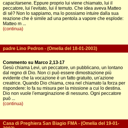
capacitarsene. Eppure proprio lui viene chiamato, lui il
peccatore, lui l'evitato, lui il temuto. Che idea aveva Matteo
di sé? Non lo sappiamo, ma lo possiamo intuire dalla sua
reazione che è simile ad una pentola a vapore che esplode:
Matteo m ...
(continua)
padre Lino Pedron - (Omelia del 18-01-2003)
Commento su Marco 2,13-17
Gesù chiama Levi, un peccatore, un pubblicano, un lontano
dal regno di Dio. Non ci può essere dimostrazione più
evidente che la vocazione è un fatto gratuito, un'azione
creatrice. Quando Dio chiama, crea nel chiamato la forza per
rispondere: lo fa su misura per la missione a cui lo destina.
Dio non vuole l'emarginazione di nessuno. Ogni peccatore
può ...
(continua)
Casa di Preghiera San Biagio FMA - (Omelia del 19-01-