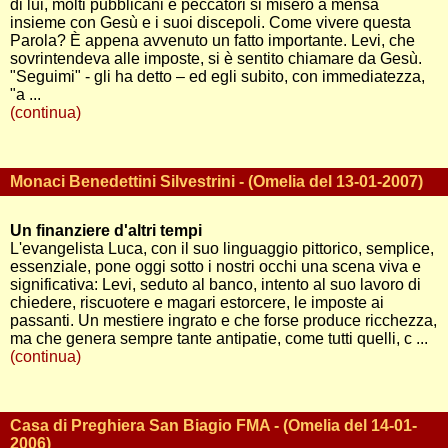
di lui, molti pubblicani e peccatori si misero a mensa
insieme con Gesù e i suoi discepoli. Come vivere questa
Parola? È appena avvenuto un fatto importante. Levi, che
sovrintendeva alle imposte, si è sentito chiamare da Gesù.
"Seguimi" - gli ha detto – ed egli subito, con immediatezza,
"a ...
(continua)
Monaci Benedettini Silvestrini - (Omelia del 13-01-2007)
Un finanziere d'altri tempi
L'evangelista Luca, con il suo linguaggio pittorico, semplice,
essenziale, pone oggi sotto i nostri occhi una scena viva e
significativa: Levi, seduto al banco, intento al suo lavoro di
chiedere, riscuotere e magari estorcere, le imposte ai
passanti. Un mestiere ingrato e che forse produce ricchezza,
ma che genera sempre tante antipatie, come tutti quelli, c ...
(continua)
Casa di Preghiera San Biagio FMA - (Omelia del 14-01-
2006)