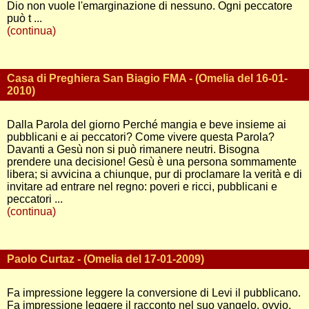
Dio non vuole l'emarginazione di nessuno. Ogni peccatore
può t ...
(continua)
Casa di Preghiera San Biagio FMA - (Omelia del 16-01-
2010)
Dalla Parola del giorno Perché mangia e beve insieme ai
pubblicani e ai peccatori? Come vivere questa Parola?
Davanti a Gesù non si può rimanere neutri. Bisogna
prendere una decisione! Gesù è una persona sommamente
libera; si avvicina a chiunque, pur di proclamare la verità e di
invitare ad entrare nel regno: poveri e ricci, pubblicani e
peccatori ...
(continua)
Paolo Curtaz - (Omelia del 17-01-2009)
Fa impressione leggere la conversione di Levi il pubblicano.
Fa impressione leggere il racconto nel suo vangelo, ovvio,