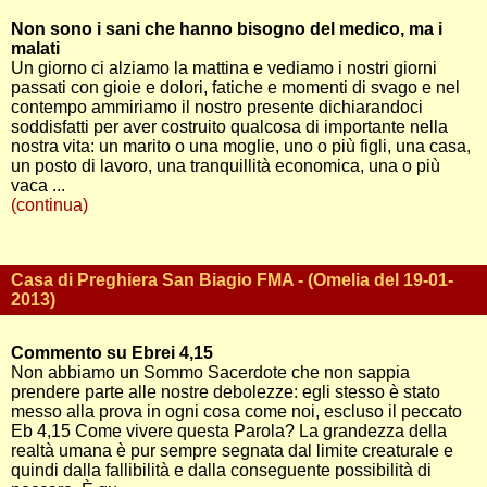
Non sono i sani che hanno bisogno del medico, ma i
malati
Un giorno ci alziamo la mattina e vediamo i nostri giorni
passati con gioie e dolori, fatiche e momenti di svago e nel
contempo ammiriamo il nostro presente dichiarandoci
soddisfatti per aver costruito qualcosa di importante nella
nostra vita: un marito o una moglie, uno o più figli, una casa,
un posto di lavoro, una tranquillità economica, una o più
vaca ...
(continua)
Casa di Preghiera San Biagio FMA - (Omelia del 19-01-
2013)
Commento su Ebrei 4,15
Non abbiamo un Sommo Sacerdote che non sappia
prendere parte alle nostre debolezze: egli stesso è stato
messo alla prova in ogni cosa come noi, escluso il peccato
Eb 4,15 Come vivere questa Parola? La grandezza della
realtà umana è pur sempre segnata dal limite creaturale e
quindi dalla fallibilità e dalla conseguente possibilità di