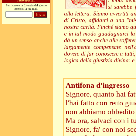
i modi della
Newsletter
Per ricevere la Liturgia del giorno
si sarebbe 
inserisci la tua mail:
alla lettera. Siamo avvertiti 
di Cristo, affidarci a una "mi
nostra carità. Finché siamo q
e in tal modo guadagnarci la f
dà un senso anche alle sofferen
largamente compensate nell'a
dovere di far conoscere a tutt
logica della giustizia divina: e
Antifona d'ingresso
Signore, quanto hai fat
l'hai fatto con retto g
non abbiamo obbedito 
Ma ora, salvaci con i t
Signore, fa' con noi s