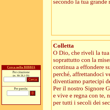
secondo la tua grande 
Colletta
O Dio, che riveli la tu
soprattutto con la mise
continua a effondere su 
Cerca nella BIBBIA
Per citazione
perché, affrettandoci v
(es. Mt 28,1-20):
diventiamo partecipi del
Per il nostro Signore Ge
Per parola:
e vive e regna con te, n
per tutti i secoli dei sec