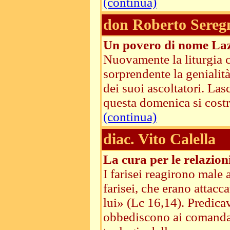
(continua)
don Roberto Sereg
Un povero di nome La
Nuovamente la liturgia c
sorprendente la genialità
dei suoi ascoltatori. Las
questa domenica si costru
(continua)
diac. Vito Calella
La cura per le relazion
I farisei reagirono male
farisei, che erano attacc
lui» (Lc 16,14). Predica
obbediscono ai comandam