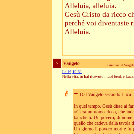
Alleluia, alleluia.
Gesù Cristo da ricco che
perché voi diventaste r
Alleluia.
>
Vangelo
Condividi il Vange
Lc 16,19-31
Nella vita, tu hai ricevuto i tuoi beni, e Laz
+
Dal Vangelo secondo Luca
In quel tempo, Gesù disse ai fari
«C'era un uomo ricco, che indos
banchetti. Un povero, di nome L
quello che cadeva dalla tavola d
Un giorno il povero morì e fu p