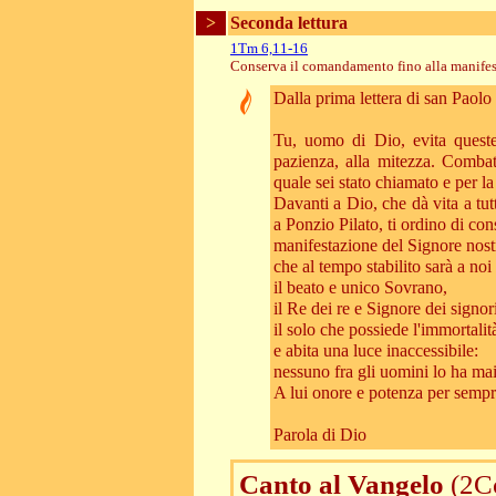
>
Seconda lettura
1Tm 6,11-16
Conserva il comandamento fino alla manifes
Dalla prima lettera di san Paol
Tu, uomo di Dio, evita queste c
pazienza, alla mitezza. Combatt
quale sei stato chiamato e per la
Davanti a Dio, che dà vita a tut
a Ponzio Pilato, ti ordino di co
manifestazione del Signore nost
che al tempo stabilito sarà a no
il beato e unico Sovrano,
il Re dei re e Signore dei signor
il solo che possiede l'immortalit
e abita una luce inaccessibile:
nessuno fra gli uomini lo ha mai
A lui onore e potenza per semp
Parola di Dio
Canto al Vangelo
(2C