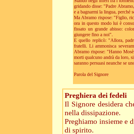
Stando negli inferi fra i tormen
gridando disse: "Padre Abramo, 
e a bagnarmi la lingua, perché s
Ma Abramo rispose: "Figlio, ricòr
ora in questo modo lui è consol
fissato un grande abisso: col
giungere fino a noi".
E quello replicò: "Allora, pad
fratelli. Li ammonisca severa
Abramo rispose: "Hanno Mosè e 
morti qualcuno andrà da loro, s
saranno persuasi neanche se uno
Parola del Signore
Preghiera dei fedeli
Il Signore desidera ch
nella dissipazione.
Preghiamo insieme e di
di spirito.