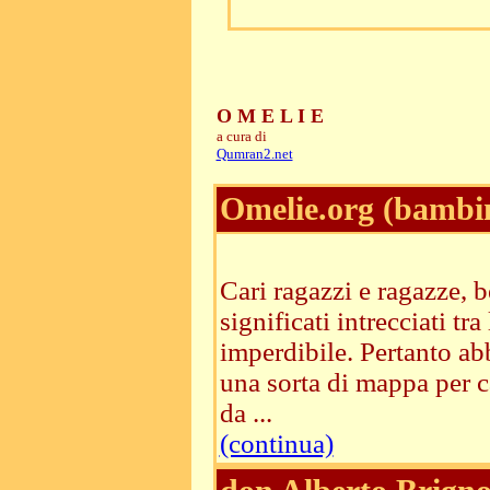
O M E L I E
a cura di
Qumran2.net
Omelie.org (bambi
Cari ragazzi e ragazze,
significati intrecciati tr
imperdibile. Pertanto abb
una sorta di mappa per c
da ...
(continua)