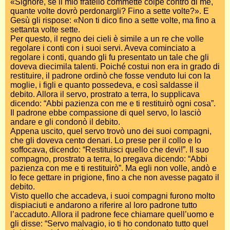
«Signore, se il mio fratello commette colpe contro di me,
quante volte dovrò perdonargli? Fino a sette volte?». E
Gesù gli rispose: «Non ti dico fino a sette volte, ma fino a
settanta volte sette.
Per questo, il regno dei cieli è simile a un re che volle
regolare i conti con i suoi servi. Aveva cominciato a
regolare i conti, quando gli fu presentato un tale che gli
doveva diecimila talenti. Poiché costui non era in grado di
restituire, il padrone ordinò che fosse venduto lui con la
moglie, i figli e quanto possedeva, e così saldasse il
debito. Allora il servo, prostrato a terra, lo supplicava
dicendo: “Abbi pazienza con me e ti restituirò ogni cosa”.
Il padrone ebbe compassione di quel servo, lo lasciò
andare e gli condonò il debito.
Appena uscito, quel servo trovò uno dei suoi compagni,
che gli doveva cento denari. Lo prese per il collo e lo
soffocava, dicendo: “Restituisci quello che devi!”. Il suo
compagno, prostrato a terra, lo pregava dicendo: “Abbi
pazienza con me e ti restituirò”. Ma egli non volle, andò e
lo fece gettare in prigione, fino a che non avesse pagato il
debito.
Visto quello che accadeva, i suoi compagni furono molto
dispiaciuti e andarono a riferire al loro padrone tutto
l’accaduto. Allora il padrone fece chiamare quell’uomo e
gli disse: “Servo malvagio, io ti ho condonato tutto quel