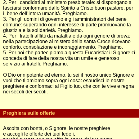
2. Per i candidati al ministero presbiterale: si dispongano a
lasciarsi conformare dallo Spirito a Cristo buon pastore, per
il bene dell’intera umanità. Preghiamo.
3. Per gli uomini di governo e gli amministratori del bene
comune: superando ogni interesse di parte promuovano la
giustizia e la solidarietà. Preghiamo.
4. Per i fratelli afflitti da malattia e da ogni genere di prova:
nella partecipazione al mistero della santa Croce ricevano
conforto, consolazione e incoraggiamento. Preghiamo.
5. Per noi che partecipiamo a questa Eucaristia: il Signore ci
conceda di fare della nostra vita un umile e generoso
servizio ai fratelli. Preghiamo.
O Dio onnipotente ed eterno, tu sei il nostro unico Signore e
vuoi che ti amiamo sopra ogni cosa: esaudisci le nostre
preghiere e conformaci al Figlio tuo, che con te vive e regna
nei secoli dei secoli.
Preghiera sulle offerte
Ascolta con bontà, o Signore, le nostre preghiere
e accogli le offerte dei tuoi fedeli,