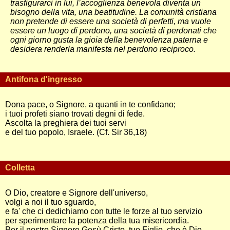
trasfigurarci in lui, l’accoglienza benevola diventa un
bisogno della vita, una beatitudine. La comunità cristiana
non pretende di essere una società di perfetti, ma vuole
essere un luogo di perdono, una società di perdonati che
ogni giorno gusta la gioia della benevolenza paterna e
desidera renderla manifesta nel perdono reciproco.
Antifona d'ingresso
Dona pace, o Signore, a quanti in te confidano;
i tuoi profeti siano trovati degni di fede.
Ascolta la preghiera dei tuoi servi
e del tuo popolo, Israele. (Cf. Sir 36,18)
Colletta
O Dio, creatore e Signore dell'universo,
volgi a noi il tuo sguardo,
e fa' che ci dedichiamo con tutte le forze al tuo servizio
per sperimentare la potenza della tua misericordia.
Per il nostro Signore Gesù Cristo, tuo Figlio, che è Dio,