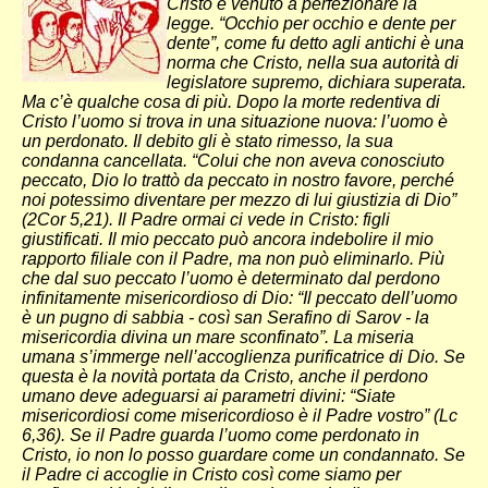
Cristo è venuto a perfezionare la
legge. “Occhio per occhio e dente per
dente”, come fu detto agli antichi è una
norma che Cristo, nella sua autorità di
legislatore supremo, dichiara superata.
Ma c’è qualche cosa di più. Dopo la morte redentiva di
Cristo l’uomo si trova in una situazione nuova: l’uomo è
un perdonato. Il debito gli è stato rimesso, la sua
condanna cancellata. “Colui che non aveva conosciuto
peccato, Dio lo trattò da peccato in nostro favore, perché
noi potessimo diventare per mezzo di lui giustizia di Dio”
(2Cor 5,21). Il Padre ormai ci vede in Cristo: figli
giustificati. Il mio peccato può ancora indebolire il mio
rapporto filiale con il Padre, ma non può eliminarlo. Più
che dal suo peccato l’uomo è determinato dal perdono
infinitamente misericordioso di Dio: “Il peccato dell’uomo
è un pugno di sabbia - così san Serafino di Sarov - la
misericordia divina un mare sconfinato”. La miseria
umana s’immerge nell’accoglienza purificatrice di Dio. Se
questa è la novità portata da Cristo, anche il perdono
umano deve adeguarsi ai parametri divini: “Siate
misericordiosi come misericordioso è il Padre vostro” (Lc
6,36). Se il Padre guarda l’uomo come perdonato in
Cristo, io non lo posso guardare come un condannato. Se
il Padre ci accoglie in Cristo così come siamo per