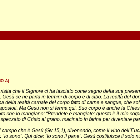
O A)
stia che il Signore ci ha lasciato come segno della sua presenza
pi. Gesù ce ne parla in termini di corpo e di cibo. La realtà del do
ima della realtà carnale del corpo fatto di carne e sangue, che so
ostoli. Ma Gesù non si ferma qui. Suo corpo è anche la Chiesa (C
o che lo mangiano: “Prendete e mangiate: questo è il mio corpo
o spezzato di Cristo al grano, macinato in farina per diventare pa
 campo che è Gesù (Gv 15,1), divenendo, come il vino dell’Eucaris
 “Io sono”. Qui dice: “Io sono il pane”. Gesù costituisce il solo