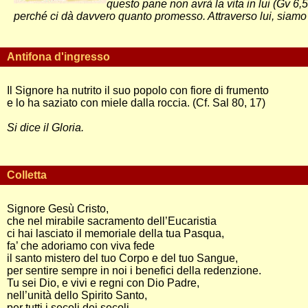
questo pane non avrà la vita in lui (Gv 6,
perché ci dà davvero quanto promesso. Attraverso lui, siamo
Antifona d'ingresso
Il Signore ha nutrito il suo popolo con fiore di frumento
e lo ha saziato con miele dalla roccia. (Cf. Sal 80, 17)
Si dice il Gloria.
Colletta
Signore Gesù Cristo,
che nel mirabile sacramento dell’Eucaristia
ci hai lasciato il memoriale della tua Pasqua,
fa’ che adoriamo con viva fede
il santo mistero del tuo Corpo e del tuo Sangue,
per sentire sempre in noi i benefici della redenzione.
Tu sei Dio, e vivi e regni con Dio Padre,
nell’unità dello Spirito Santo,
per tutti i secoli dei secoli.