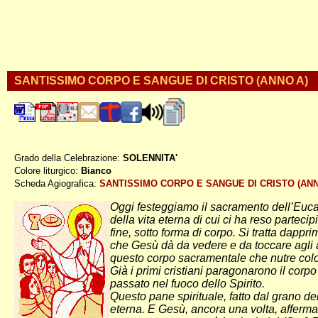
SANTISSIMO CORPO E SANGUE DI CRISTO (ANNO A)
Grado della Celebrazione:
SOLENNITA'
Colore liturgico:
Bianco
AP110 ;
Scheda Agiografica:
SANTISSIMO CORPO E SANGUE DI CRISTO (ANN
Oggi festeggiamo il sacramento dell’Eucari
della vita eterna di cui ci ha reso parteci
fine, sotto forma di corpo. Si tratta dappr
che Gesù dà da vedere e da toccare agli ap
questo corpo sacramentale che nutre color
Già i primi cristiani paragonarono il corp
passato nel fuoco dello Spirito.
Questo pane spirituale, fatto dal grano del
eterna. E Gesù, ancora una volta, afferma: