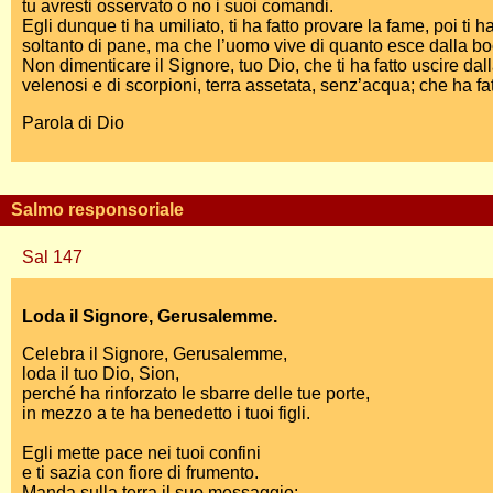
tu avresti osservato o no i suoi comandi.
Egli dunque ti ha umiliato, ti ha fatto provare la fame, poi t
soltanto di pane, ma che l’uomo vive di quanto esce dalla bo
Non dimenticare il Signore, tuo Dio, che ti ha fatto uscire da
velenosi e di scorpioni, terra assetata, senz’acqua; che ha fa
Parola di Dio
Salmo responsoriale
Sal 147
Loda il Signore, Gerusalemme.
Celebra il Signore, Gerusalemme,
loda il tuo Dio, Sion,
perché ha rinforzato le sbarre delle tue porte,
in mezzo a te ha benedetto i tuoi figli.
Egli mette pace nei tuoi confini
e ti sazia con fiore di frumento.
Manda sulla terra il suo messaggio: