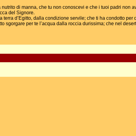
i ha nutrito di manna, che tu non conoscevi e che i tuoi padri non
cca del Signore.
lla terra d’Egitto, dalla condizione servile; che ti ha condotto p
tto sgorgare per te l’acqua dalla roccia durissima; che nel desert