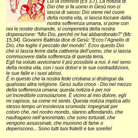
Lui la conosce (Es 3,7). La notizia di
Dio che si fa uomo in Gesù non ci
lascia di sasso: Dio viene nel cuore
della nostra vita, si lascia toccare dalla
nostra sofferenza umana, si pone con
noi le nostre domande, si compenetra della nostra
disperazione: “Mio Dio, perché mi hai abbandonato?” (Mc
15,34). Giovanni Battista dice di Gesù: “Ecco l’Agnello di
Dio, che toglie il peccato del mondo”. Ecco questo Dio
che si lascia ferire dalla cattiveria dell’uomo, che si lascia
commuovere dalla sofferenza di questa terra.
Egli ha voluto avvicinarsi il più possibile a noi, è nel seno
della nostra vita, con i suoi dolori e le sue contraddizioni,
le sue falle e i suoi abissi.
È in questo che la nostra fede cristiana si distingue da
qualsiasi altra religione. Gesù sulla croce - Dio nel mezzo
della sofferenza umana: questa notizia è per noi
un’incredibile consolazione. È vicino al mio dolore, egli
mi capisce, sa come mi sento. Questa notizia implica allo
stesso tempo un’esistenza scomoda: impegnati per
coloro che, nel nostro mondo, stanno affondando, che
naufragano nell’anonimato, che sono torturati, che
vengono assassinati, che muoiono di fame o
deperiscono... Sono tutti tuoi fratelli e tue sorelle!