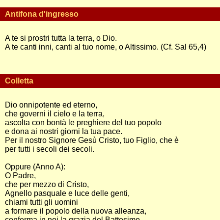
Antifona d'ingresso
A te si prostri tutta la terra, o Dio.
A te canti inni, canti al tuo nome, o Altissimo. (Cf. Sal 65,4)
Colletta
Dio onnipotente ed eterno,
che governi il cielo e la terra,
ascolta con bontà le preghiere del tuo popolo
e dona ai nostri giorni la tua pace.
Per il nostro Signore Gesù Cristo, tuo Figlio, che è
per tutti i secoli dei secoli.
Oppure (Anno A):
O Padre,
che per mezzo di Cristo,
Agnello pasquale e luce delle genti,
chiami tutti gli uomini
a formare il popolo della nuova alleanza,
conferma in noi la grazia del Battesimo,