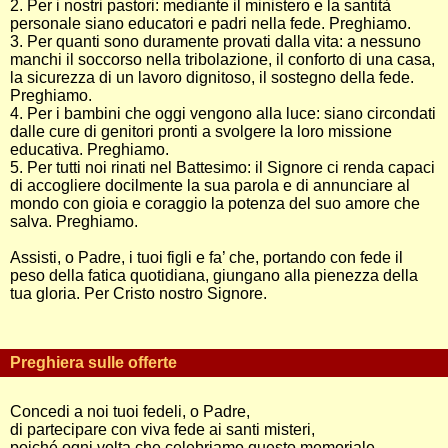
2. Per i nostri pastori: mediante il ministero e la santità
personale siano educatori e padri nella fede. Preghiamo.
3. Per quanti sono duramente provati dalla vita: a nessuno
manchi il soccorso nella tribolazione, il conforto di una casa,
la sicurezza di un lavoro dignitoso, il sostegno della fede.
Preghiamo.
4. Per i bambini che oggi vengono alla luce: siano circondati
dalle cure di genitori pronti a svolgere la loro missione
educativa. Preghiamo.
5. Per tutti noi rinati nel Battesimo: il Signore ci renda capaci
di accogliere docilmente la sua parola e di annunciare al
mondo con gioia e coraggio la potenza del suo amore che
salva. Preghiamo.
Assisti, o Padre, i tuoi figli e fa’ che, portando con fede il
peso della fatica quotidiana, giungano alla pienezza della
tua gloria. Per Cristo nostro Signore.
Preghiera sulle offerte
Concedi a noi tuoi fedeli, o Padre,
di partecipare con viva fede ai santi misteri,
poiché ogni volta che celebriamo questo memoriale