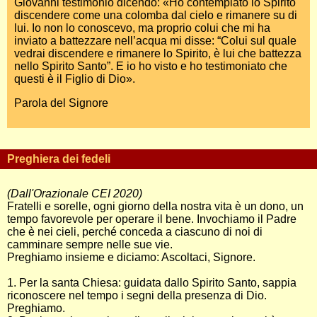
Giovanni testimoniò dicendo: «Ho contemplato lo Spirito
discendere come una colomba dal cielo e rimanere su di
lui. Io non lo conoscevo, ma proprio colui che mi ha
inviato a battezzare nell’acqua mi disse: “Colui sul quale
vedrai discendere e rimanere lo Spirito, è lui che battezza
nello Spirito Santo”. E io ho visto e ho testimoniato che
questi è il Figlio di Dio».
Parola del Signore
Preghiera dei fedeli
(Dall'Orazionale CEI 2020)
Fratelli e sorelle, ogni giorno della nostra vita è un dono, un
tempo favorevole per operare il bene. Invochiamo il Padre
che è nei cieli, perché conceda a ciascuno di noi di
camminare sempre nelle sue vie.
Preghiamo insieme e diciamo: Ascoltaci, Signore.
1. Per la santa Chiesa: guidata dallo Spirito Santo, sappia
riconoscere nel tempo i segni della presenza di Dio.
Preghiamo.