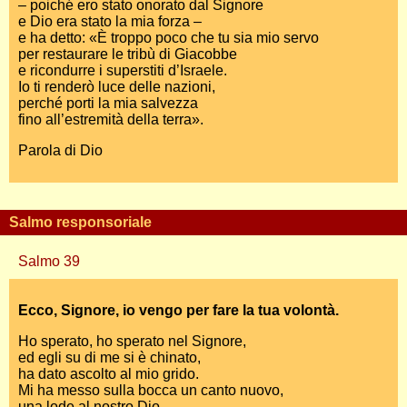
– poiché ero stato onorato dal Signore
e Dio era stato la mia forza –
e ha detto: «È troppo poco che tu sia mio servo
per restaurare le tribù di Giacobbe
e ricondurre i superstiti d’Israele.
Io ti renderò luce delle nazioni,
perché porti la mia salvezza
fino all’estremità della terra».
Parola di Dio
Salmo responsoriale
Salmo 39
Ecco, Signore, io vengo per fare la tua volontà.
Ho sperato, ho sperato nel Signore,
ed egli su di me si è chinato,
ha dato ascolto al mio grido.
Mi ha messo sulla bocca un canto nuovo,
una lode al nostro Dio.