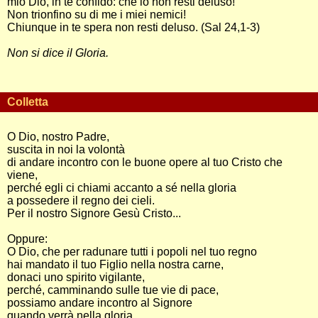
mio Dio, in te confido: che io non resti deluso!
Non trionfino su di me i miei nemici!
Chiunque in te spera non resti deluso. (Sal 24,1-3)
Non si dice il Gloria.
Colletta
O Dio, nostro Padre,
suscita in noi la volontà
di andare incontro con le buone opere al tuo Cristo che
viene,
perché egli ci chiami accanto a sé nella gloria
a possedere il regno dei cieli.
Per il nostro Signore Gesù Cristo...
Oppure:
O Dio, che per radunare tutti i popoli nel tuo regno
hai mandato il tuo Figlio nella nostra carne,
donaci uno spirito vigilante,
perché, camminando sulle tue vie di pace,
possiamo andare incontro al Signore
quando verrà nella gloria.