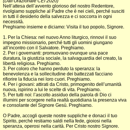
(Dall'Orazionale CEI 2020)
Nell’attesa dell’avvento glorioso del nostro Redentore,
rivolgiamo suppliche al Padre che è nei cieli, perché susciti
in tutti il desiderio della salvezza e ci soccorra in ogni
necessità.
Preghiamo insieme e diciamo: Visita il tuo popolo, Signore.
1. Per la Chiesa: nel nuovo Anno liturgico, rinnovi il suo
impegno missionario, perché tutti gli uomini giungano
all’incontro con il Salvatore. Preghiamo.
2. Per i governanti: promuovano ovunque una pace
duratura, la giustizia sociale, la salvaguardia del creato, la
libertà religiosa. Preghiamo.
3. Per coloro che hanno perduto la speranza: la
benevolenza e la sollecitudine dei battezzati facciano
rifiorire la fiducia nei loro cuori. Preghiamo.
4. Per i giovani: attirati da Cristo, primogenito dell’umanità
nuova, ispirino a lui le scelte di vita. Preghiamo.
5. Per tutti noi: l’ascolto assiduo della parola di Dio ci
illumini per scorgere nella realtà quotidiana la presenza viva
e consolante del Signore Gesù. Preghiamo.
O Padre, accogli queste nostre suppliche e donaci il tuo
Spirito, perché restiamo saldi nella fede, gioiosi nella
speranza, operosi nella carità. Per Cristo nostro Signore.