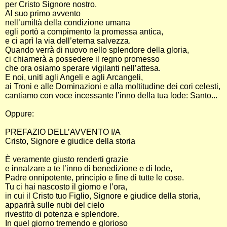
per Cristo Signore nostro.
Al suo primo avvento
nell’umiltà della condizione umana
egli portò a compimento la promessa antica,
e ci aprì la via dell’eterna salvezza.
Quando verrà di nuovo nello splendore della gloria,
ci chiamerà a possedere il regno promesso
che ora osiamo sperare vigilanti nell’attesa.
E noi, uniti agli Angeli e agli Arcangeli,
ai Troni e alle Dominazioni e alla moltitudine dei cori celesti,
cantiamo con voce incessante l’inno della tua lode: Santo...
Oppure:
PREFAZIO DELL’AVVENTO I/A
Cristo, Signore e giudice della storia
È veramente giusto renderti grazie
e innalzare a te l’inno di benedizione e di lode,
Padre onnipotente, principio e fine di tutte le cose.
Tu ci hai nascosto il giorno e l’ora,
in cui il Cristo tuo Figlio, Signore e giudice della storia,
apparirà sulle nubi del cielo
rivestito di potenza e splendore.
In quel giorno tremendo e glorioso