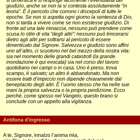
si dimentica e si respinge facilmente l’eventualità del
giudizio, anche se non la si contesta assolutamente “in
teoria”. È il pericolo che corrono i discepoli di tutte le
epoche. Se non si aspetta ogni giorno la sentenza di Dio,
non si tarda a vivere come se non esistesse giudizio. Di
fronte ad una tale minaccia, nessuno può prendere come
scusa lo stile di vita “degli altri”: nessuno può trincerarsi
dietro agli altri per sottrarsi al pericolo di essere
dimenticato dal Signore. Salvezza e giudizio sono affini
uno all’altro, ci scuotono nel bel mezzo della nostra vita:
sia nel momento delle grandi catastrofi (la grande
inondazione è qui evocata) sia nel corso del lavoro
quotidiano nei campi o in casa. Uno è preso, trova
scampo, è salvato; un altro è abbandonato. Ma non
essere tratti d’impiccio non dipende chiaramente dal
beneplacito degli altri. È l’uomo stesso che ha nelle sue
mani la propria salvezza o la propria perdizione. Ecco
perché, come spesso nel Vangelo, questo brano si
conclude con un appello alla vigilanza.
Antifona d'ingresso
A te, Signore, innalzo l’anima mia,