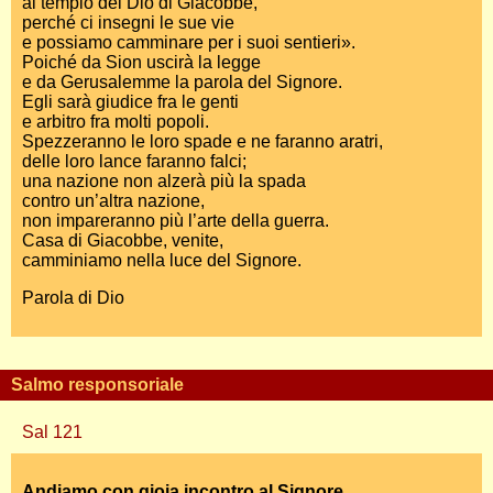
al tempio del Dio di Giacobbe,
perché ci insegni le sue vie
e possiamo camminare per i suoi sentieri».
Poiché da Sion uscirà la legge
e da Gerusalemme la parola del Signore.
Egli sarà giudice fra le genti
e arbitro fra molti popoli.
Spezzeranno le loro spade e ne faranno aratri,
delle loro lance faranno falci;
una nazione non alzerà più la spada
contro un’altra nazione,
non impareranno più l’arte della guerra.
Casa di Giacobbe, venite,
camminiamo nella luce del Signore.
Parola di Dio
Salmo responsoriale
Sal 121
Andiamo con gioia incontro al Signore.