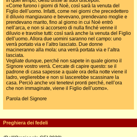
In quel tempo, Gesù disse ai suoi discepoli:
«Come furono i giorni di Noè, così sarà la venuta del
Figlio dell’uomo. Infatti, come nei giorni che precedettero
il diluvio mangiavano e bevevano, prendevano moglie e
prendevano marito, fino al giorno in cui Noè entrò
nell’arca, e non si accorsero di nulla finché venne il
diluvio e travolse tutti: così sarà anche la venuta del Figlio
dell’uomo. Allora due uomini saranno nel campo: uno
verrà portato via e l’altro lasciato. Due donne
macineranno alla mola: una verrà portata via e l’altra
lasciata.
Vegliate dunque, perché non sapete in quale giorno il
Signore vostro verrà. Cercate di capire questo: se il
padrone di casa sapesse a quale ora della notte viene il
ladro, veglierebbe e non si lascerebbe scassinare la
casa. Perciò anche voi tenetevi pronti perché, nell’ora
che non immaginate, viene il Figlio dell’uomo».
Parola del Signore
Preghiera dei fedeli