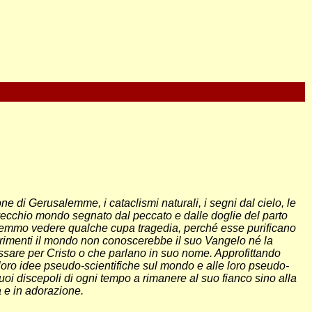
one di Gerusalemme, i cataclismi naturali, i segni dal cielo, le
 vecchio mondo segnato dal peccato e dalle doglie del parto
 dovremmo vedere qualche cupa tragedia, perché esse purificano
ltrimenti il mondo non conoscerebbe il suo Vangelo né la
passare per Cristo o che parlano in suo nome. Approfittando
le loro idee pseudo-scientifiche sul mondo e alle loro pseudo-
uoi discepoli di ogni tempo a rimanere al suo fianco sino alla
sa e in adorazione.