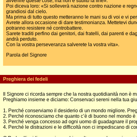
avvenire queste cose, ma non è subito la fine».
Poi diceva loro: «Si solleverà nazione contro nazione e regno c
grandiosi dal cielo.
Ma prima di tutto questo metteranno le mani su di voi e vi p
Avrete allora occasione di dare testimonianza. Mettetevi dunqu
potranno resistere né controbattere.
Sarete traditi perfino dai genitori, dai fratelli, dai parenti 
andrà perduto.
Con la vostra perseveranza salverete la vostra vita».
Parola del Signore
Preghiera dei fedeli
Il Signore ci ricorda sempre che la nostra quotidianità non è ma
Preghiamo insieme e diciamo: Conservaci sereni nella tua gius
1. Perché conserviamo il desiderio di un mondo migliore. Pre
2. Perché riconosciamo che quanto c’è di buono nel mondo è
3. Perché venga concesso ad ogni uomo di guadagnare il prop
4. Perché le distrazioni e le difficoltà non ci impediscano di 