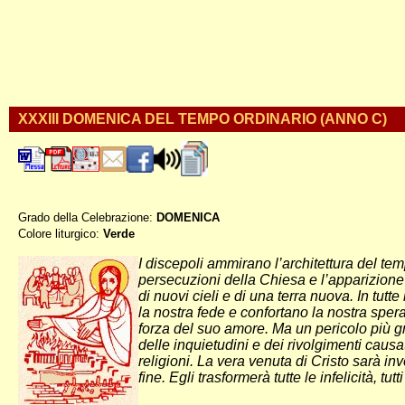
XXXIII DOMENICA DEL TEMPO ORDINARIO (ANNO C)
Grado della Celebrazione:
DOMENICA
Colore liturgico:
Verde
CO330 ;
I discepoli ammirano l’architettura del tem
persecuzioni della Chiesa e l’apparizione
di nuovi cieli e di una terra nuova. In tu
la nostra fede e confortano la nostra sper
forza del suo amore. Ma un pericolo più gr
delle inquietudini e dei rivolgimenti causa
religioni. La vera venuta di Cristo sarà i
fine. Egli trasformerà tutte le infelicità, tu