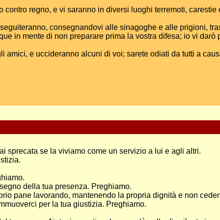
ontro regno, e vi saranno in diversi luoghi terremoti, carestie e 
erseguiteranno, consegnandovi alle sinagoghe e alle prigioni, tr
e in mente di non preparare prima la vostra difesa; io vi darò pa
e dagli amici, e uccideranno alcuni di voi; sarete odiati da tutti
i sprecata se la viviamo come un servizio a lui e agli altri.
tizia.
ghiamo.
 segno della tua presenza. Preghiamo.
rio pane lavorando, mantenendo la propria dignità e non cede
commuoverci per la tua giustizia. Preghiamo.