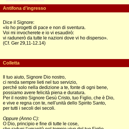
Antifona d'ingresso
Dice il Signore:
«Io ho progetti di pace e non di sventura.
Voi mi invocherete e io vi esaudirò:
vi radunerò da tutte le nazioni dove vi ho disperso».
(Cf. Ger 29,11-12.14)
Colletta
Il tuo aiuto, Signore Dio nostro,
ci renda sempre lieti nel tuo servizio,
perché solo nella dedizione a te, fonte di ogni bene,
possiamo avere felicità piena e duratura.
Per il nostro Signore Gesù Cristo, tuo Figlio, che è Dio,
e vive e regna con te, nell'unità dello Spirito Santo,
per tutti i secoli dei secoli.
Oppure (Anno C):
O Dio, principio e fine di tutte le cose,
che raduni l'umanità nel tempio vivo del tuo Figlio,