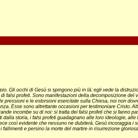
pio. Gli occhi di Gesù si spingono più in là: egli vede la distruzi
 di falsi profeti. Sono manifestazioni della decomposizione del
tte le pressioni e le estorsioni esercitate sulla Chiesa, noi non
anza. Esse sono altrettante occasioni per testimoniare Cristo. A
ande incombe su di noi: si tratta dei falsi profeti che si fanno 
ti dalla storia, i falsi profeti guadagnano alle loro ideologie, al
nvece così evidente che nessuno ne dubiterà. Gesù incoraggia i s
tti i fallimenti e persino la morte del martire in risurrezione glorio