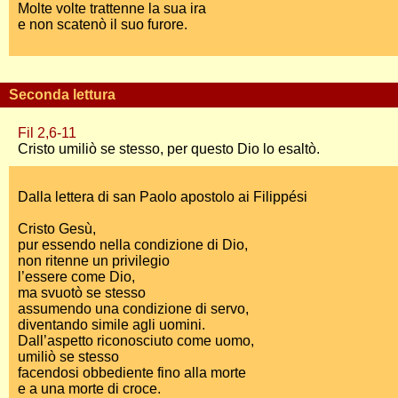
Molte volte trattenne la sua ira
e non scatenò il suo furore.
Seconda lettura
Fil 2,6-11
Cristo umiliò se stesso, per questo Dio lo esaltò.
Dalla lettera di san Paolo apostolo ai Filippési
Cristo Gesù,
pur essendo nella condizione di Dio,
non ritenne un privilegio
l’essere come Dio,
ma svuotò se stesso
assumendo una condizione di servo,
diventando simile agli uomini.
Dall’aspetto riconosciuto come uomo,
umiliò se stesso
facendosi obbediente fino alla morte
e a una morte di croce.