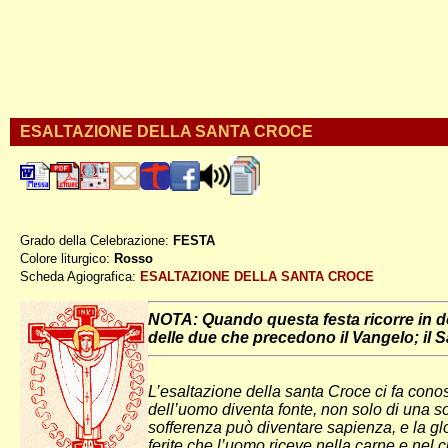
ESALTAZIONE DELLA SANTA CROCE
Grado della Celebrazione:
FESTA
Colore liturgico:
Rosso
S0914 ;
Scheda Agiografica:
ESALTAZIONE DELLA SANTA CROCE
NOTA: Quando questa festa ricorre in dom
delle due che precedono il Vangelo; il 
L’esaltazione della santa Croce ci fa conos
dell’uomo diventa fonte, non solo di una s
sofferenza può diventare sapienza, e la gl
ferite che l’uomo riceve nella carne e nel 