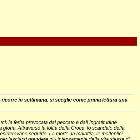
 ricorre in settimana, si sceglie come prima lettura una
i: la ferita provocata dal peccato e dall’ingratitudine
oria. Attraverso la follia della Croce, lo scandalo della
sideravano seguirlo. La morte, la malattia, le molteplici
 per lasciarsi prendere più intensamente dalla vita stessa di