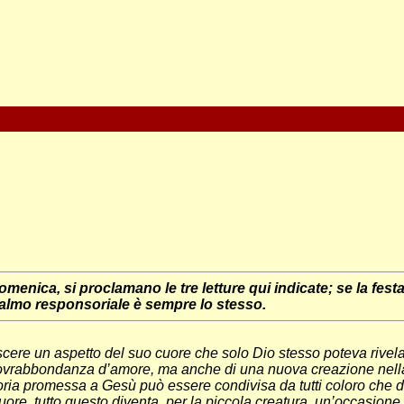
enica, si proclamano le tre letture qui indicate; se la festa
Salmo responsoriale è sempre lo stesso.
cere un aspetto del suo cuore che solo Dio stesso poteva rivelarc
ovrabbondanza d’amore, ma anche di una nuova creazione nella gl
oria promessa a Gesù può essere condivisa da tutti coloro che de
cuore, tutto questo diventa, per la piccola creatura, un’occasione