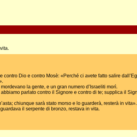
vita.
sse contro Dio e contro Mosè: «Perché ci avete fatto salire dall’E
».
li mordevano la gente, e un gran numero d’Israeliti morì.
biamo parlato contro il Signore e contro di te; supplica il Sign
n’asta; chiunque sarà stato morso e lo guarderà, resterà in vita
uardava il serpente di bronzo, restava in vita.