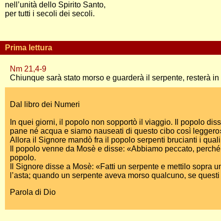
nell’unità dello Spirito Santo,
per tutti i secoli dei secoli.
Prima lettura
Nm 21,4-9
Chiunque sarà stato morso e guarderà il serpente, resterà in 
Dal libro dei Numeri
In quei giorni, il popolo non sopportò il viaggio. Il popolo di
pane né acqua e siamo nauseati di questo cibo così leggero
Allora il Signore mandò fra il popolo serpenti brucianti i qua
Il popolo venne da Mosè e disse: «Abbiamo peccato, perché ab
popolo.
Il Signore disse a Mosè: «Fatti un serpente e mettilo sopra u
l’asta; quando un serpente aveva morso qualcuno, se questi g
Parola di Dio