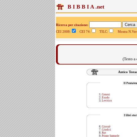
B I B B I A .net
Ricerca per citazione:
CEI 2008:
CEI 74:
TILC:
Mostra N.Vers
(Testo a
Antico Test
Il Pentate
Genesi
Esodo
Levitico
I libri stor
Giosuè
Giudici
Rut
Primo Samuele