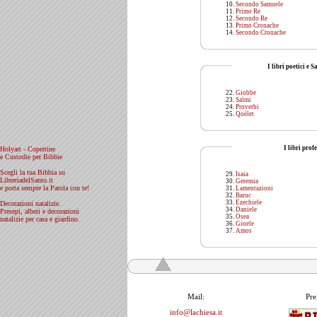
Secondo Samuele
Primo Re
Secondo Re
Primo Cronache
Secondo Cronache
I libri poetici e S
Giobbe
Salmi
Proverbi
Qoèlet
I libri profe
Holyart - Copertine
e Custodie per Bibbie
Scegli la tua Bibbia su
Isaia
LibreriadelSanto.it
Geremia
e porta sempre la Parola con te!
Lamentazioni
Baruc
Ezechiele
Decorazioni natalizie.
Daniele
Presepi, alberi e decorazioni
Osea
natalizie per casa e giardino.
Gioele
Amos
Mail:
Pre
info@lachiesa.it