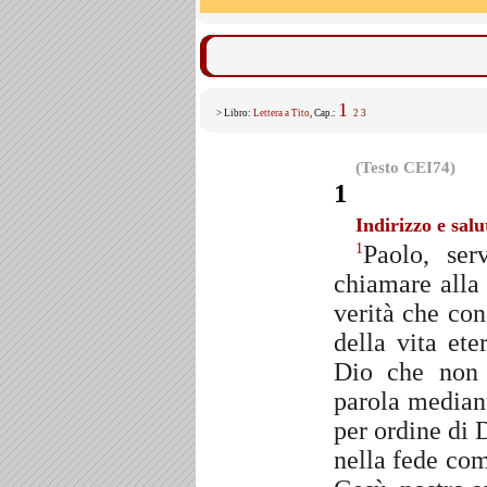
1
> Libro:
Lettera a Tito
, Cap.:
2
3
(Testo CEI74)
1
Indirizzo e salu
Paolo, ser
1
chiamare alla 
verità che con
della vita ete
Dio che non
parola mediant
per ordine di 
nella fede com