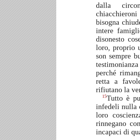
dalla circon
chiacchieroni
bisogna chiud
intere famig
disonesto co
loro, proprio 
son sempre bu
testimonianza
perché rimang
retta a favo
rifiutano la ver
Tutto è pu
15
infedeli nulla
loro coscien
rinnegano con
incapaci di qu