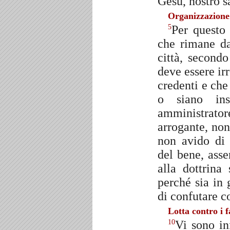
Gesù, nostro s
Organizzazione 
Per questo 
5
che rimane da 
città, secondo
deve essere irr
credenti e che
o siano ins
amministrator
arrogante, non
non avido di
del bene, asse
alla dottrina
perché sia in 
di confutare c
Lotta contro i f
Vi sono in
10