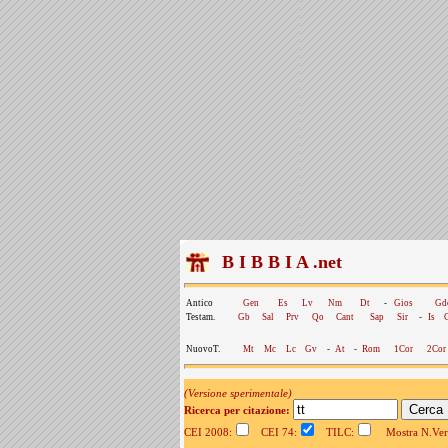
B I B B I A .net
Antico
Gen
Es
Lv
Nm
Dt
-
Gios
Gd
Testam.
Gb
Sal
Prv
Qo
Cant
Sap
Sir
-
Is
NuovoT.
Mt
Mc
Lc
Gv
-
At
-
Rom
1Cor
2Cor
(Versione sperimentale)
Ricerca per citazione:
CEI 2008:
CEI 74:
TILC:
Mostra N.Vers