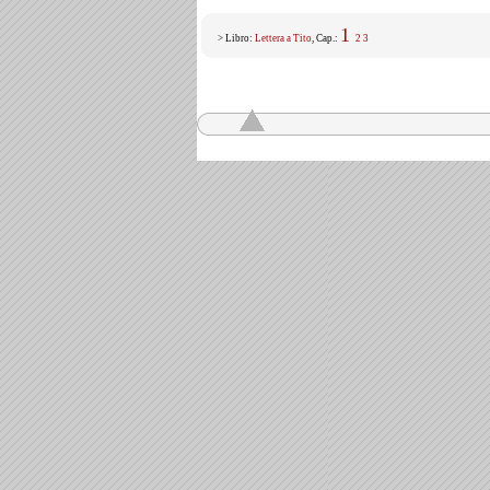
1
> Libro:
Lettera a Tito
, Cap.:
2
3