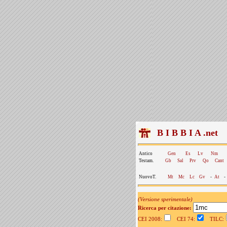
B I B B I A .net
Antico
Gen
Es
Lv
Nm
Testam.
Gb
Sal
Prv
Qo
Cant
NuovoT.
Mt
Mc
Lc
Gv
-
At
-
(Versione sperimentale)
Ricerca per citazione:
CEI 2008:
CEI 74:
TILC: