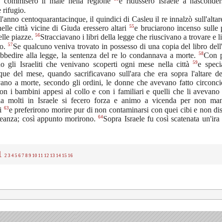
e commisero il male nella regione
e ridussero Israele a nasconder
 rifugio.
l'anno centoquarantacinque, il quindici di Casleu il re innalzò sull'altar
55
lle città vicine di Giuda eressero altari
e bruciarono incenso sulle 
56
elle piazze.
Stracciavano i libri della legge che riuscivano a trovare e l
57
co.
Se qualcuno veniva trovato in possesso di una copia del libro dell
58
bbedire alla legge, la sentenza del re lo condannava a morte.
Con p
59
no gli Israeliti che venivano scoperti ogni mese nella città
e speci
que del mese, quando sacrificavano sull'ara che era sopra l'altare dei
ano a morte, secondo gli ordini, le donne che avevano fatto circoncid
on i bambini appesi al collo e con i familiari e quelli che li avevano 
ia molti in Israele si fecero forza e animo a vicenda per non man
63
i
e preferirono morire pur di non contaminarsi con quei cibi e non di
64
leanza; così appunto morirono.
Sopra Israele fu così scatenata un'ir
1
2
3
4
5
6
7
8
9
10
11
12
13
14
15
16