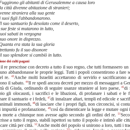
Fuggirono gli abitanti di Gerusalemme a causa loro
la città divenne abitazione di stranieri;
venne straniera alla sua gente
i suoi figli l'abbandonarono.
Il suo santuario fu desolato come il deserto,
 sue feste si mutarono in lutto,
suoi sabati in vergogna
 suo onore in disprezzo.
Quanta era stata la sua gloria
trettanto fu il suo disonore
il suo splendore si cambiò in lutto.
ione dei culti pagani
 il re prescrisse con decreto a tutto il suo regno, che tutti formassero un
cuno abbandonasse le proprie leggi. Tutti i popoli consentirono a fare 
43
el re.
Anche molti Israeliti accettarono di servirlo e sacrificarono a
44
ono il sabato.
Il re spedì ancora decreti per mezzo di messaggeri a 
45
ittà di Giuda, ordinando di seguire usanze straniere al loro paese,
di 
io gli olocausti, i sacrifici e le libazioni, di profanare i sabati e le 
47
are il santuario e i fedeli,
di innalzare altari, templi ed edicole e sacri
48
 animali immondi,
di lasciare che i propri figli, non circoncisi, si con
49
 impurità e profanazione,
così da dimenticare la legge e mutare ogni i
51
a morte a chiunque non avesse agito secondo gli ordini del re.
Seco
risse a tutto il regno, stabilì ispettori su tutto il popolo e intimò alle ci
52
icare città per città.
Anche molti del popolo si unirono a loro, tutti i tra
53