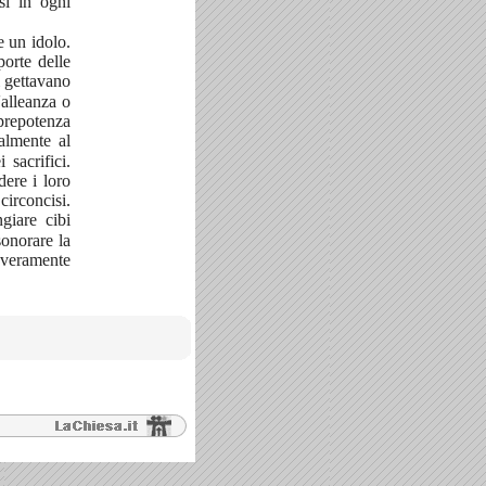
si in ogni
e un idolo.
porte delle
i gettavano
'alleanza o
repotenza
almente al
 sacrifici.
ere i loro
circoncisi.
giare cibi
sonorare la
a veramente