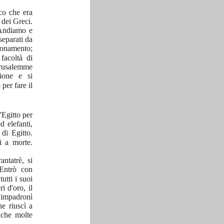
co che era
 dei Greci.
«Andiamo e
separati da
ionamento;
facoltà di
erusalemme
sione e si
per fare il
'Egitto per
d elefanti,
di Egitto.
i a morte.
ntatrè, si
Entrò con
utti i suoi
i d'oro, il
 impadronì
he riuscì a
nche molte