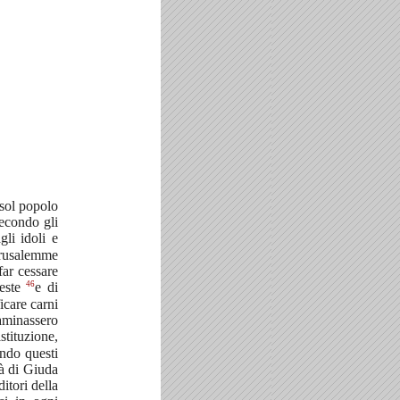
 sol popolo
secondo gli
gli idoli e
Gerusalemme
far cessare
46
feste
e di
ficare carni
taminassero
stituzione,
ndo questi
ttà di Giuda
ditori della