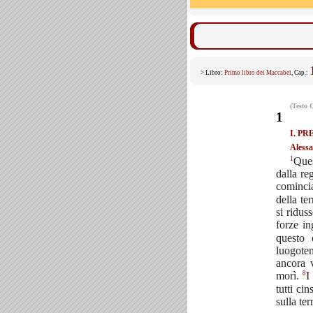
> Libro:
Primo libro dei Maccabei
, Cap.:
(Testo 
1
I. P
Alessa
1
Ques
dalla re
cominci
della te
si ridus
forze in
questo
luogoten
ancora v
8
morì.
I
tutti ci
sulla ter