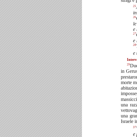
stragi e
25
in
26
le
e 
27
e 
28
e 
Interv
29
Due
in Geru
prestaro
morte mo
abitazi
imposse
massicci
una razz
vettovag
una gra
Israele 
37
e 