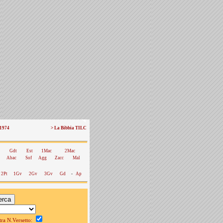
 1974
> La Bibbia TILC
Gdt
Est
1Mac
2Mac
Abac
Sof
Agg
Zacc
Mal
2Pt
1Gv
2Gv
3Gv
Gd
-
Ap
a N.Versetto: