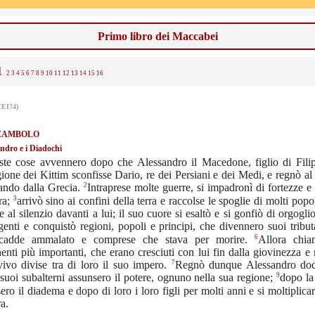
Primo libro dei Maccabei
1
2
3
4
5
6
7
8
9
10
11
12
13
14
15
16
CEI74)
REAMBOLO
ndro e i Diadochi
te cose avvennero dopo che Alessandro il Macedone, figlio di Filip
gione dei Kittim sconfisse Dario, re dei Persiani e dei Medi, e regnò al
2
ando dalla Grecia.
Intraprese molte guerre, si impadronì di fortezze e 
3
rra;
arrivò sino ai confini della terra e raccolse le spoglie di molti popol
se al silenzio davanti a lui; il suo cuore si esaltò e si gonfiò di orgogli
genti e conquistò regioni, popoli e principi, che divennero suoi tribut
6
 cadde ammalato e comprese che stava per morire.
Allora chia
enti più importanti, che erano cresciuti con lui fin dalla giovinezza e
7
ivo divise tra di loro il suo impero.
Regnò dunque Alessandro dod
9
 suoi subalterni assunsero il potere, ognuno nella sua regione;
dopo la
nsero il diadema e dopo di loro i loro figli per molti anni e si moltiplica
ra.