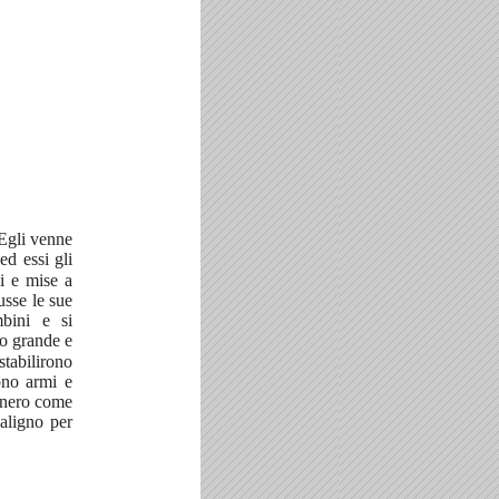
 Egli venne
ed essi gli
li e mise a
usse le sue
bini e si
ro grande e
stabilirono
ono armi e
ennero come
maligno per