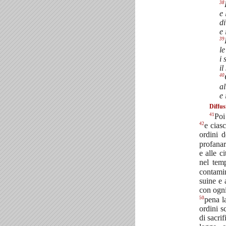
38
e 
di
e 
39
le
i 
il
40
al
e 
Diffus
41
Poi
42
e cias
ordini d
profanar
e alle c
nel temp
contamin
suine e
con ogni
50
pena l
ordini sc
di sacrif