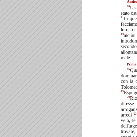
Antioc
10
Usc
stato os
11
In que
facciamo
loro, c
13
alcuni
introdur
second
allontan
male.
Prima 
16
Qua
dominar
con la 
Tolomeo
19
Espugn
20
Rit
diresse
arroganz
22
arredi
velo, le
dell'arg
trovare