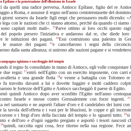
o Epifane e la penetrazione dell'ellenismo in Israele
ì da quelli una radice perversa, Antioco Epìfane, figlio del re Antio
taggio a Roma, e assunse il regno nell'anno centotrentasette del dominio
i giorni sorsero da Israele figli empi che persuasero molti dicendo: 
 lega con le nazioni che ci stanno attorno, perché da quando ci siamo 
12
i sono capitati molti mali».
Parve ottimo ai loro occhi questo rag
 del popolo presero l'iniziativa e andarono dal re, che diede loro 
14
re le istituzioni dei pagani.
Essi costruirono una palestra in G
15
o le usanze dei pagani
e cancellarono i segni della circonci
arono dalla santa alleanza; si unirono alle nazioni pagane e si vendettero 
campagna egiziana e saccheggio del tempio
ndo il regno fu consolidato in mano di Antioco, egli volle conquistare l
17
e due regni:
entrò nell'Egitto con un esercito imponente, con carri e
18
cavalleria e una grande flotta
e venne a battaglia con Tolomeo re 
 fu travolto davanti a lui e dovette fuggire e molti caddero colpit
arono le fortezze dell'Egitto e Antioco saccheggiò il paese di Egitto.
ornò quindi Antioco dopo aver sconfitto l'Egitto nell'anno centoquara
21
 contro Israele e mosse contro Gerusalemme con forze ingenti.
a nel santuario e ne asportò l'altare d'oro e il candelabro dei lumi con t
e la tavola dell'offerta e i vasi per le libazioni, le coppe e gli incensier
23
 corone e i fregi d'oro della facciata del tempio e lo sguarnì tutto;
si
ento e dell'oro e d'ogni oggetto pregiato e asportò i tesori nascosti c
24
;
quindi, raccolta ogni cosa, fece ritorno nella sua regione. Fece a