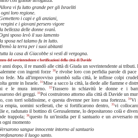
 parlò con grande arroganza.
Allora vi fu lutto grande per gli Israeliti
 ogni loro regione.
Gemettero i capi e gli anziani,
 vergini e i giovani persero vigore
la bellezza delle donne svanì.
Ogni sposo levò il suo lamento
la sposa nel talamo fu in lutto.
Tremò la terra per i suoi abitanti
tutta la casa di Giacobbe si vestì di vergogna.
ento del sovrintendente e fortificazioni della città di Davide
 anni dopo, il re mandò alle città di Giuda un sovrintendente ai tributi.
30
salemme con ingenti forze
e rivolse loro con perfidia parole di pace 
no fede. Ma all'improvviso piombò sulla città, le inflisse colpi crude
31
lta gente in Israele.
Mise a sacco la città, la diede alle fiamme e distr
32
oni e le mura intorno.
Trassero in schiavitù le donne e i bam
33
ssarono dei greggi.
Poi costruirono attorno alla città di Davide un mu
34
o, con torri solidissime, e questa divenne per loro una fortezza.
Vi 
35
a empia, uomini scellerati, che si fortificarono dentro,
vi collocar
lie e, radunato il bottino di Gerusalemme, lo depositarono colà e div
36
nde trappola;
questo fu un'insidia per il santuario e un avversario 
in ogni momento
Versarono sangue innocente intorno al santuario
profanarono il luogo santo.