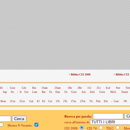
> Bibbia CEI 2008
> Bibbia CEI
Dt
-
Gios
Gdc
Rut
1Sam
2Sam
1Re
2Re
1Cr
2Cr
Esd
Nee
Tob
Sap
Sir
-
Is
Ger
Lam
Bar
Ez
Dan
Os
Gioe
Am
Abd
Gion
Mich
Naum
Rom
1Cor
2Cor
Gal
Ef
Fil
Col
1Ts
2Ts
1Tm
2Tm
Tit
Flm
Ebr
-
Giac
1Pt
Ricerca per parola:
cerca all'interno di
Mostra N.Versetto:
CEI 2008:
CEI 74:
TILC:
Mostr