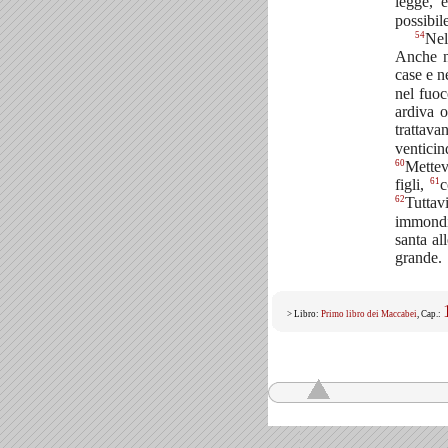
legge, 
possibile
54
Nel
Anche ne
case e n
nel fuo
ardiva o
trattava
venticin
60
Mettev
61
figli,
c
62
Tuttav
immond
santa al
grande.
> Libro:
Primo libro dei Maccabei
, Cap.: