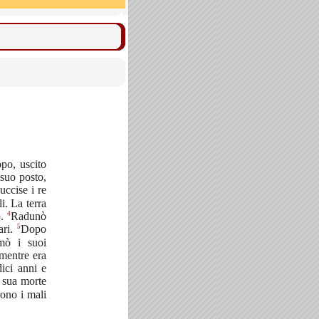
po, uscito
 suo posto,
uccise i re
i. La terra
4
o.
Radunò
5
ari.
Dopo
mò i suoi
 mentre era
ici anni e
 sua morte
rono i mali