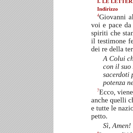
I. LE LETTER
Indirizzo
Giovanni al
4
voi e pace da 
spiriti che st
il testimone f
dei re della ter
A Colui ch
con il suo
sacerdoti 
potenza ne
Ecco, viene
7
anche quelli ch
e tutte le nazi
petto.
Sì, Amen!