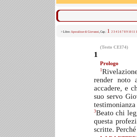
1
> Libro:
Apocalisse di Giovanni
, Cap.:
2
3
4
5
6
7
8
9
10
11
(Testo CEI74)
1
Prologo
Rivelazion
1
render noto 
accadere, e c
suo servo Gi
testimonianza 
Beato chi leg
3
questa profez
scritte. Perché