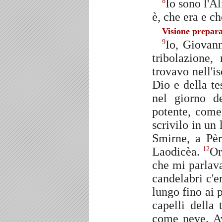
Io sono l'A
8
è, che era e c
Visione prepara
Io, Giovann
9
tribolazione
trovavo nell'i
Dio e della t
nel giorno d
potente, come
scrivilo in un
Smirne, a Pèr
Laodicèa.
Or
12
che mi parlava
candelabri c'e
lungo fino ai p
capelli della 
come neve. A