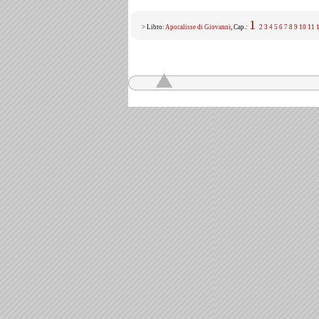
1
> Libro:
Apocalisse di Giovanni
, Cap.:
2
3
4
5
6
7
8
9
10
11