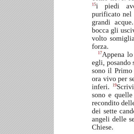
i piedi av
15
purificato nel
grandi acqu
bocca gli usci
volto somigli
forza.
Appena lo 
17
egli, posando 
sono il Primo
ora vivo per s
inferi.
Scriv
19
sono e quell
recondito delle
dei sette cand
angeli delle s
Chiese.