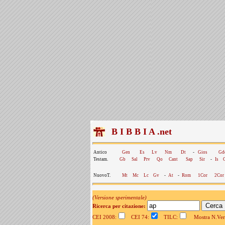
B I B B I A .net
Antico
Gen
Es
Lv
Nm
Dt
-
Gios
Gd
Testam.
Gb
Sal
Prv
Qo
Cant
Sap
Sir
-
Is
NuovoT.
Mt
Mc
Lc
Gv
-
At
-
Rom
1Cor
2Cor
(Versione sperimentale)
Ricerca per citazione:
CEI 2008:
CEI 74:
TILC:
Mostra N.Vers