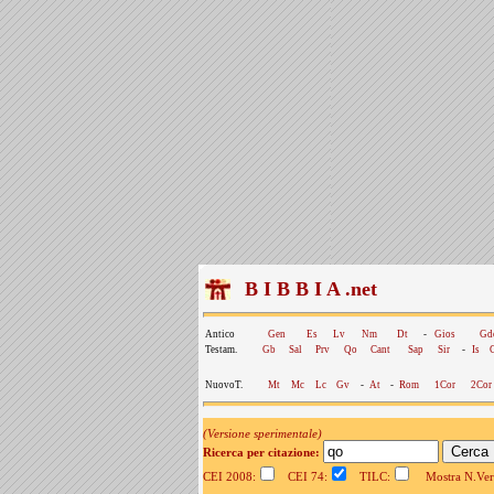
B I B B I A .net
Antico
Gen
Es
Lv
Nm
Dt
-
Gios
Gd
Testam.
Gb
Sal
Prv
Qo
Cant
Sap
Sir
-
Is
NuovoT.
Mt
Mc
Lc
Gv
-
At
-
Rom
1Cor
2Cor
(Versione sperimentale)
Ricerca per citazione:
CEI 2008:
CEI 74:
TILC:
Mostra N.Vers