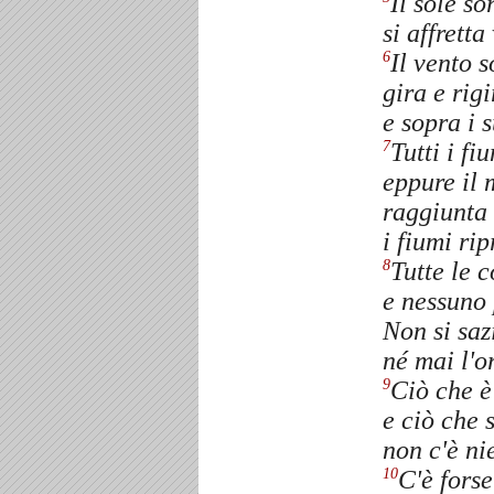
Il sole so
si affrett
Il vento 
6
gira e rigi
e sopra i s
Tutti i f
7
eppure il 
raggiunta 
i fiumi ri
Tutte le 
8
e nessuno 
Non si saz
né mai l'o
Ciò che è
9
e ciò che s
non c'è ni
C'è forse
10