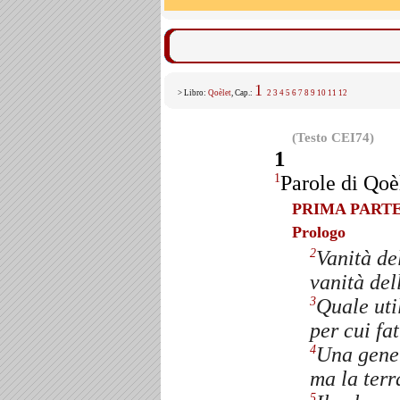
1
> Libro:
Qoèlet
, Cap.:
2
3
4
5
6
7
8
9
10
11
12
(Testo CEI74)
1
Parole di Qoè
1
PRIMA PART
Prologo
Vanità de
2
vanità dell
Quale uti
3
per cui fat
Una gener
4
ma la terr
5