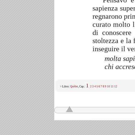
Pensavo e
sapienza super
regnarono pri
curato molto l
di conoscere
stoltezza e la
inseguire il v
molta sapi
chi accres
1
> Libro:
Qoèlet
, Cap.:
2
3
4
5
6
7
8
9
10
11
12