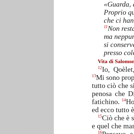
«Guarda, 
Proprio qu
che ci han
Non resta
11
ma neppur
si conser
presso col
Vita di Salomo
Io, Qoèlet
12
Mi sono prop
13
tutto ciò che s
penosa che Di
fatichino.
Ho
14
ed ecco tutto è
Ciò che è s
15
e quel che man
16