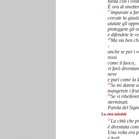
basta con i vost
È ora di smetter
17
imparate a far
cercate la giusti
aiutate gli oppre
proteggete gli o
e difendete le v
18
Ma sia ben chi
-
anche se per i v
rossi
come il fuoco,
vi farò diventar
neve
e puri come la 
19
Se mi darete a
mangerete i frut
20
Se vi ribellere
sterminati.
Parola del Signo
La città infedele
21
La città che p
è diventata com
Una volta era p
e leali