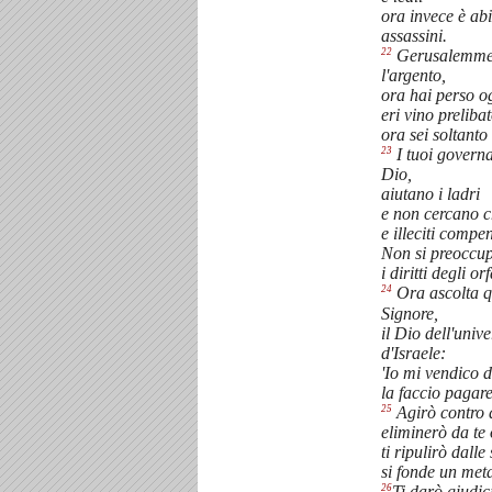
ora invece è abi
assassini.
22
Gerusalemme:
l'argento,
ora hai perso o
eri vino prelibat
ora sei soltanto
23
I tuoi governan
Dio,
aiutano i ladri
e non cercano c
e illeciti compen
Non si preoccup
i diritti degli o
24
Ora ascolta qu
Signore,
il Dio dell'univ
d'Israele:
'Io mi vendico d
la faccio pagare
25
Agirò contro 
eliminerò da te 
ti ripulirò dall
si fonde un meta
26
Ti darò giudic