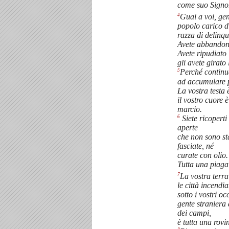
come suo Signor
4
Guai a voi, ge
popolo carico di
razza di delinque
Avete abbandona
Avete ripudiato 
gli avete girato 
5
Perché continua
ad accumulare p
La vostra testa 
il vostro cuore
marcio.
6
Siete ricoperti d
aperte
che non sono sta
fasciate, né
curate con olio.
Tutta una piaga 
7
La vostra terra
le città incendia
sotto i vostri oc
gente straniera 
dei campi,
è tutta una rovi