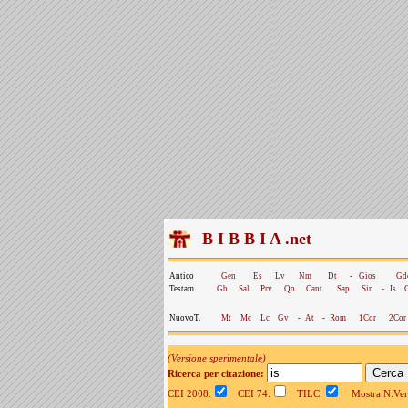
B I B B I A .net
Antico
Gen
Es
Lv
Nm
Dt
-
Gios
Gd
Testam.
Gb
Sal
Prv
Qo
Cant
Sap
Sir
-
Is
NuovoT.
Mt
Mc
Lc
Gv
-
At
-
Rom
1Cor
2Cor
(Versione sperimentale)
Ricerca per citazione:
CEI 2008:
CEI 74:
TILC:
Mostra N.Vers