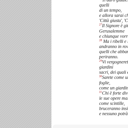
quelli
di un tempo,
e allora sarai 
'Città giusta', 'C
27
Il Signore è gi
Gerusalemme
e chiunque vorrà
28
Ma i ribelli e 
andranno in rov
quelli che abba
periranno.
29
Vi vergogneret
giardini
sacri, dei quali
30
Sarete come u
foglie,
come un giardin
31
Chi è forte di
le sue opere ma
come scintille,
bruceranno ins
e nessuno potrà