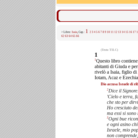
1
> Libro:
Isaia
, Cap.:
2
3
4
5
6
7
8
9
10
11
12
13
14
15
16
17
1
62
63
64
65
66
(Testo TILC)
1
1
Questo libro contiene
abitanti di Giuda e pe
rivelò a Isaia, figlio 
Iotam, Acaz e Ezechia
Dio accusa Israele di ri
2
Dice il Signore
'Cielo e terra, f
che sto per dirv
Ho cresciuto dei 
ma essi si sono 
3
Ogni bue ricon
e ogni asino ch
Israele, mio po
non comprende,