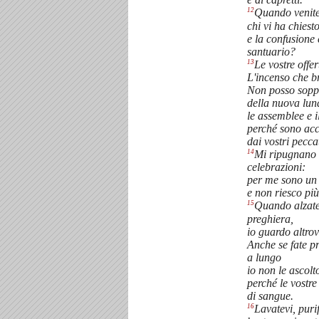
12
Quando venite
chi vi ha chiest
e la confusione 
santuario?
13
Le vostre offer
L'incenso che b
Non posso soppo
della nuova lun
le assemblee e i
perché sono ac
dai vostri peccat
14
Mi ripugnano l
celebrazioni:
per me sono un
e non riesco più
15
Quando alzate
preghiera,
io guardo altrov
Anche se fate p
a lungo
io non le ascolt
perché le vostr
di sangue.
16
Lavatevi, purif