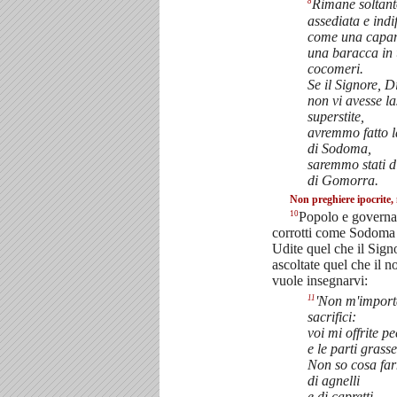
8
Rimane soltan
assediata e indi
come una capan
una baracca in
cocomeri.
Se il Signore, D
non vi avesse l
superstite,
avremmo fatto la
di Sodoma,
saremmo stati di
di Gomorra.
Non preghiere ipocrite, 
10
Popolo e governa
corrotti come Sodoma
Udite quel che il Signo
ascoltate quel che il n
vuole insegnarvi:
11
'Non m'importa
sacrifici:
voi mi offrite p
e le parti grass
Non so cosa farn
di agnelli
e di capretti.