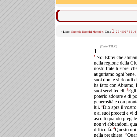
1
> Libro:
Secondo libro dei Maccabei
, Cap.:
2
3
4
5
6
7
8
9
10
(Testo TILC)
1
1
'Noi Ebrei che abiti
nella regione della Gi
nostri fratelli Ebrei ch
auguriamo ogni bene.
suoi doni e si ricordi d
ha fatto con Abramo, 
3
suoi servi fedeli.
Egli
poterlo adorare e di p
generosità e con pront
4
lui.
Dio apra il vostro
e ai suoi precetti e vi 
ascolti quando pregate,
non vi abbandoni, quan
6
difficoltà.
Questo noi
7
nella preghiera.
'Quan