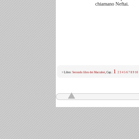
chiamano Neftai.
1
> Libro:
Secondo libro dei Maccabei
, Cap.:
2
3
4
5
6
7
8
9
10