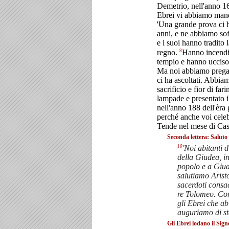
Demetrio, nell'anno 16
Ebrei vi abbiamo manda
'Una grande prova ci ha
anni, e ne abbiamo so
e i suoi hanno tradito l
8
regno.
Hanno incendia
tempio e hanno ucciso
Ma noi abbiamo pregato
ci ha ascoltati. Abbia
sacrificio e fior di fa
lampade e presentato i
nell'anno 188 dell'èra 
perché anche voi celebr
Tende nel mese di Cas
Seconda lettera: Saluto
10
'Noi abitanti
della Giudea, in
popolo e a Giu
salutiamo Aristo
sacerdoti consac
re Tolomeo. Con
gli Ebrei che abi
auguriamo di st
Gli Ebrei lodano il Sign