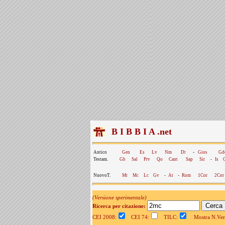
B I B B I A .net
Antico
Gen
Es
Lv
Nm
Dt
-
Gios
Gd
Testam.
Gb
Sal
Prv
Qo
Cant
Sap
Sir
-
Is
NuovoT.
Mt
Mc
Lc
Gv
-
At
-
Rom
1Cor
2Cor
(Versione sperimentale)
Ricerca per citazione:
CEI 2008:
CEI 74:
TILC:
Mostra N.Vers