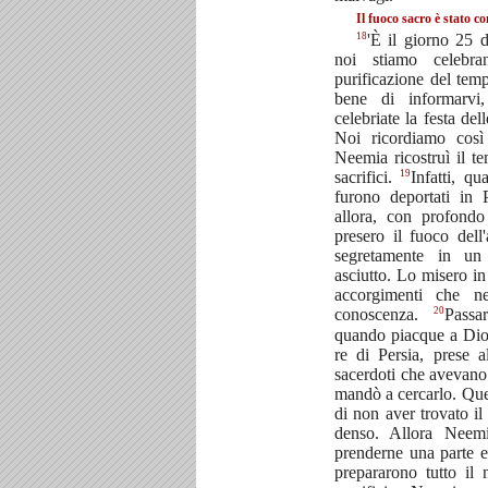
Il fuoco sacro è stato c
18
'È il giorno 25 
noi stiamo celebra
purificazione del te
bene di informarvi
celebriate la festa de
Noi ricordiamo così
Neemia ricostruì il te
19
sacrifici.
Infatti, qu
furono deportati in P
allora, con profondo
presero il fuoco dell
segretamente in u
asciutto. Lo misero in
accorgimenti che 
20
conoscenza.
Passa
quando piacque a Dio
re di Persia, prese a
sacerdoti che avevano 
mandò a cercarlo. Que
di non aver trovato i
denso. Allora Neem
prenderne una parte e
prepararono tutto il 