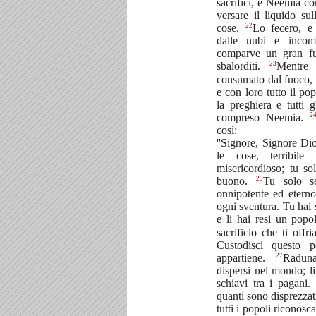
sacrifici, e Neemia c
versare il liquido sul
22
cose.
Lo fecero, e
dalle nubi e incomi
comparve un gran fu
23
sbalorditi.
Mentre 
consumato dal fuoco, 
e con loro tutto il p
la preghiera e tutti g
2
compreso Neemia.
così:
''Signore, Signore Dio
le cose, terribile
misericordioso; tu so
25
buono.
Tu solo se
onnipotente ed eterno
ogni sventura. Tu hai s
e li hai resi un popo
sacrificio che ti offr
Custodisci questo 
27
appartiene.
Radun
dispersi nel mondo; l
schiavi tra i pagani
quanti sono disprezzati
tutti i popoli riconosca