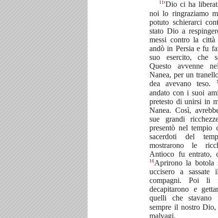
11
'Dio ci ha liberat
noi lo ringraziamo 
potuto schierarci co
stato Dio a respinger
messi contro la città
andò in Persia e fu fa
suo esercito, che s
Questo avvenne ne
Nanea, per un tranello
dea avevano teso.
andato con i suoi ami
pretesto di unirsi in
Nanea. Così, avrebbe
sue grandi ricchez
presentò nel tempio 
sacerdoti del te
mostrarono le ric
Antioco fu entrato, c
16
Aprirono la botola s
uccisero a sassate 
compagni. Poi li 
decapitarono e getta
quelli che stavano 
sempre il nostro Dio,
malvagi.