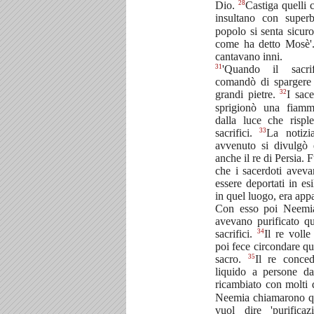
28
Dio.
Castiga quelli 
insultano con super
popolo si senta sicuro
come ha detto Mosè
cantavano inni.
31
'Quando il sacri
comandò di spargere 
32
grandi pietre.
I sace
sprigionò una fiamma
dalla luce che risple
33
sacrifici.
La notizi
avvenuto si divulgò
anche il re di Persia.
che i sacerdoti avev
essere deportati in es
in quel luogo, era app
Con esso poi Neemi
avevano purificato q
34
sacrifici.
Il re volle
poi fece circondare qu
35
sacro.
Il re conce
liquido a persone da
ricambiato con molti
Neemia chiamarono qu
vuol dire 'purificaz