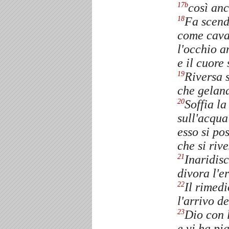
così anc
17b
Fa scend
18
come caval
l'occhio a
e il cuore
Riversa s
19
che geland
Soffia l
20
sull'acqua
esso si po
che si riv
Inaridisc
21
divora l'e
Il rimed
22
l'arrivo d
Dio con 
23
e vi ha pia