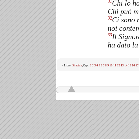
Chi lo h
31
Chi può m
Ci sono 
32
noi contem
Il Signor
33
ha dato la
> Libro:
Siracide
, Cap.:
1
2
3
4
5
6
7
8
9
10
11
12
13
14
15
16
17