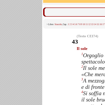
> Libro:
Siracide
, Cap.:
1
2
3
4
5
6
7
8
9
10
11
12
13
14
15
16
17
(Testo CEI74)
43
Il sole
Orgoglio 
1
spettacolo
Il sole m
2
«Che merav
A mezzogi
3
e di front
Si soffia 
4
il sole bru