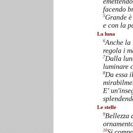
emettendo
facendo br
Grande è 
5
e con la p
La luna
Anche la 
6
regola i m
Dalla lun
7
luminare c
Da essa i
8
mirabilmen
E' un'inse
splendendo
Le stelle
Bellezza d
9
ornamento 
Si compo
10