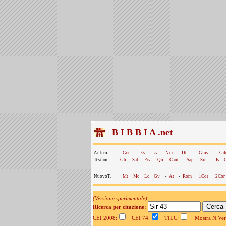
B I B B I A .net
Antico
Gen
Es
Lv
Nm
Dt
-
Gios
Gd
Testam.
Gb
Sal
Prv
Qo
Cant
Sap
Sir
-
Is
NuovoT.
Mt
Mc
Lc
Gv
-
At
-
Rom
1Cor
2Cor
(Versione sperimentale)
Ricerca per citazione:
CEI 2008:
CEI 74:
TILC:
Mostra N.Vers