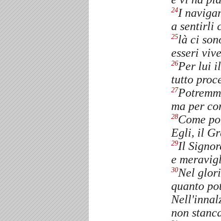
I navigan
24
a sentirli 
là ci son
25
esseri viv
Per lui 
26
tutto proc
Potremmo
27
ma per con
Come pot
28
Egli, il Gr
Il Signor
29
e meravigl
Nel glori
30
quanto pot
Nell'innal
non stanca