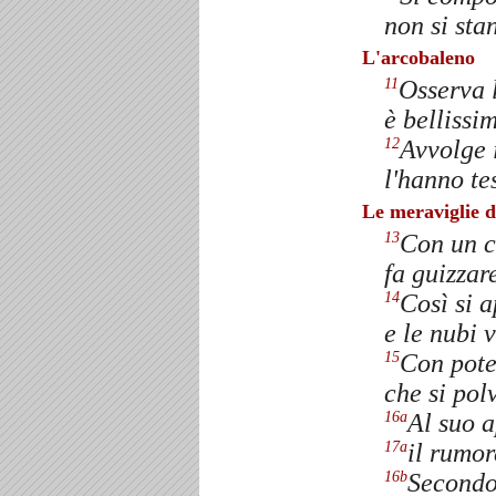
non si sta
L'arcobaleno
Osserva l
11
è bellissi
Avvolge i
12
l'hanno te
Le meraviglie d
Con un c
13
fa guizzare
Così si a
14
e le nubi 
Con pote
15
che si pol
Al suo a
16a
il rumor
17a
Secondo 
16b