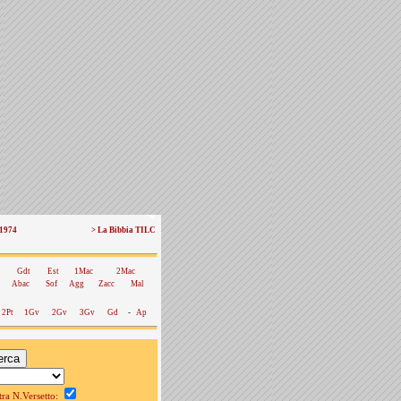
 1974
> La Bibbia TILC
Gdt
Est
1Mac
2Mac
Abac
Sof
Agg
Zacc
Mal
2Pt
1Gv
2Gv
3Gv
Gd
-
Ap
a N.Versetto: