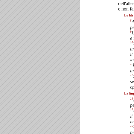
dell'all
e non fa
Le liti
8
A
pe
9
U
e 
10
u
il
la
11
un
12
se
e
La lin
13
pe
14
li
ha
15
pr