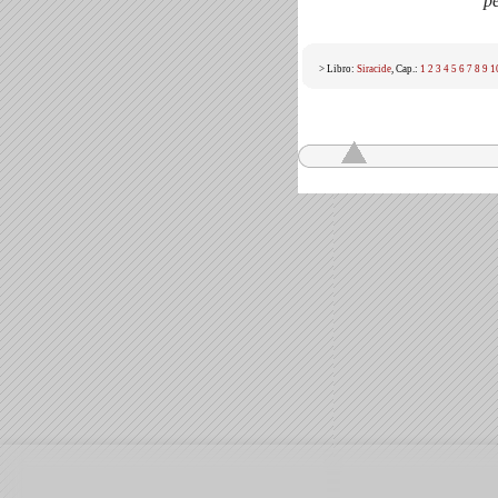
pe
> Libro:
Siracide
, Cap.:
1
2
3
4
5
6
7
8
9
1