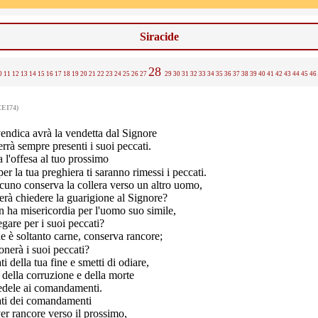
Siracide
28
0
11
12
13
14
15
16
17
18
19
20
21
22
23
24
25
26
27
29
30
31
32
33
34
35
36
37
38
39
40
41
42
43
44
45
46
CEI74)
vendica avrà la vendetta dal Signore
terrà sempre presenti i suoi peccati.
 l'offesa al tuo prossimo
per la tua preghiera ti saranno rimessi i peccati.
cuno conserva la collera verso un altro uomo,
rà chiedere la guarigione al Signore?
n ha misericordia per l'uomo suo simile,
egare per i suoi peccati?
he è soltanto carne, conserva rancore;
onerà i suoi peccati?
i della tua fine e smetti di odiare,
i della corruzione e della morte
fedele ai comandamenti.
ti dei comandamenti
er rancore verso il prossimo,