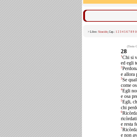
> Libro:
Siracide
, Cap.:
1
2
3
4
5
6
7
8
9
1
(Testo 
28
1
Chi si 
ed egli 
2
Perdona
e allora 
3
Se qual
come ose
4
Egli no
e osa pr
5
Egli, c
chi perd
6
Ricòrdat
ricòrdat
e resta 
7
Ricòrda
e non av