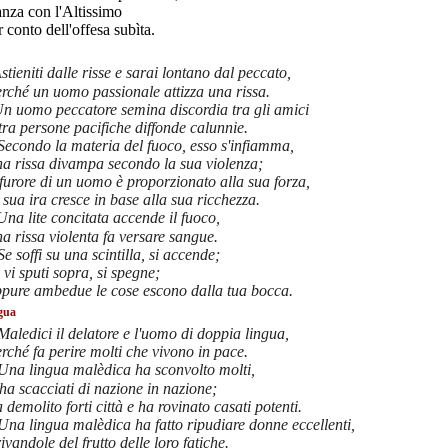
eanza con l'Altissimo
r conto dell'offesa subìta.
stieniti dalle risse e sarai lontano dal peccato,
rché un uomo passionale attizza una rissa.
n uomo peccatore semina discordia tra gli amici
tra persone pacifiche diffonde calunnie.
Secondo la materia del fuoco, esso s'infiamma,
na rissa divampa secondo la sua violenza;
 furore di un uomo è proporzionato alla sua forza,
 sua ira cresce in base alla sua ricchezza.
Una lite concitata accende il fuoco,
a rissa violenta fa versare sangue.
Se soffi su una scintilla, si accende;
 vi sputi sopra, si spegne;
ppure ambedue le cose escono dalla tua bocca.
gua
Maledici il delatore e l'uomo di doppia lingua,
rché fa perire molti che vivono in pace.
Una lingua malèdica ha sconvolto molti,
 ha scacciati di nazione in nazione;
 demolito forti città e ha rovinato casati potenti.
Una lingua malèdica ha fatto ripudiare donne eccellenti,
ivandole del frutto delle loro fatiche.