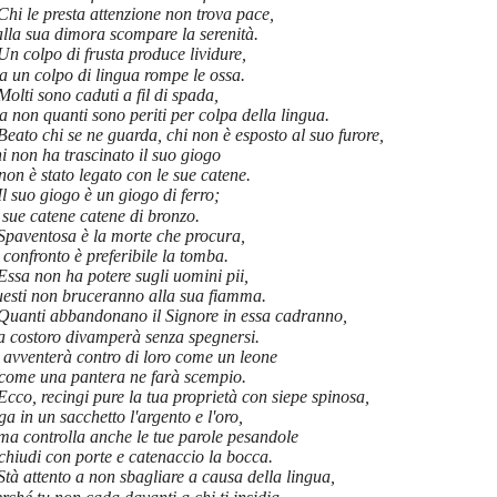
Chi le presta attenzione non trova pace,
lla sua dimora scompare la serenità.
Un colpo di frusta produce lividure,
 un colpo di lingua rompe le ossa.
Molti sono caduti a fil di spada,
 non quanti sono periti per colpa della lingua.
Beato chi se ne guarda, chi non è esposto al suo furore,
i non ha trascinato il suo giogo
non è stato legato con le sue catene.
Il suo giogo è un giogo di ferro;
 sue catene catene di bronzo.
Spaventosa è la morte che procura,
 confronto è preferibile la tomba.
Essa non ha potere sugli uomini pii,
uesti non bruceranno alla sua fiamma.
Quanti abbandonano il Signore in essa cadranno,
a costoro divamperà senza spegnersi.
 avventerà contro di loro come un leone
 come una pantera ne farà scempio.
Ecco, recingi pure la tua proprietà con siepe spinosa,
ga in un sacchetto l'argento e l'oro,
ma controlla anche le tue parole pesandole
chiudi con porte e catenaccio la bocca.
Stà attento a non sbagliare a causa della lingua,