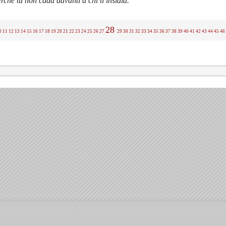
rché tu non cada davanti a chi ti insidia.
28
0
11
12
13
14
15
16
17
18
19
20
21
22
23
24
25
26
27
29
30
31
32
33
34
35
36
37
38
39
40
41
42
43
44
45
46