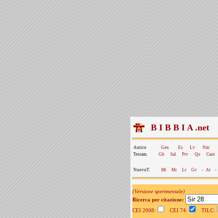
B I B B I A .net
Antico
Gen
Es
Lv
Nm
Testam.
Gb
Sal
Prv
Qo
Cant
NuovoT.
Mt
Mc
Lc
Gv
-
At
-
(Versione sperimentale)
Ricerca per citazione:
CEI 2008:
CEI 74:
TILC: