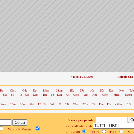
> Bibbia CEI 2008
> Bibbia CEI
Dt
-
Gios
Gdc
Rut
1Sam
2Sam
1Re
2Re
1Cr
2Cr
Esd
Nee
Tob
Sap
Sir
-
Is
Ger
Lam
Bar
Ez
Dan
Os
Gioe
Am
Abd
Gion
Mich
Naum
Rom
1Cor
2Cor
Gal
Ef
Fil
Col
1Ts
2Ts
1Tm
2Tm
Tit
Flm
Ebr
-
Giac
1Pt
Ricerca per parola:
cerca all'interno di
Mostra N.Versetto:
CEI 2008:
CEI 74:
TILC:
Mostr