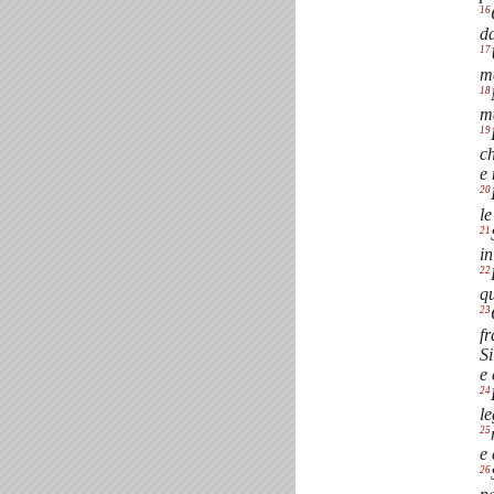
16
da
17
ma
18
ma
19
ch
e 
20
le
21
in
22
q
23
fr
Si
e
24
le
25
e 
26