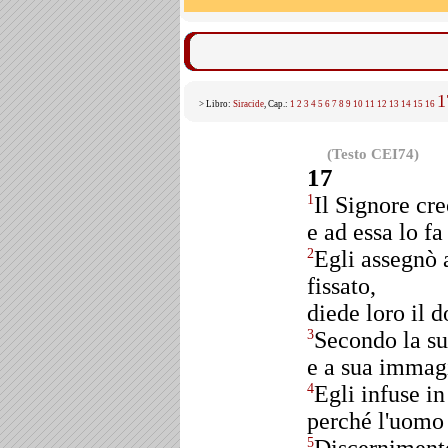
1
> Libro:
Siracide
, Cap.:
1
2
3
4
5
6
7
8
9
10
11
12
13
14
15
16
(Testo CEI74)
17
Il Signore cre
1
e ad essa lo fa
Egli assegnò 
2
fissato,
diede loro il d
Secondo la sua
3
e a sua immagi
Egli infuse in
4
perché l'uomo 
5