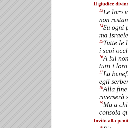
Il giudice divin
Le loro v
13
non restan
Su ogni 
14
ma Israele
Tutte le 
15
i suoi occ
A lui non
16
tutti i lo
La benef
17
egli serbe
Alla fine
18
riverserà 
Ma a chi 
19
consola q
Invito alla peni
20