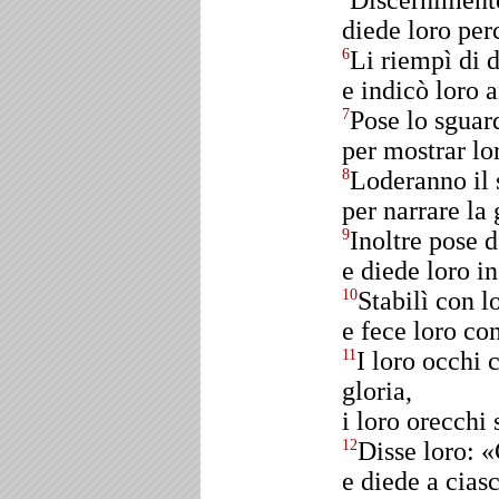
Discernimento
diede loro per
Li riempì di d
6
e indicò loro a
Pose lo sguar
7
per mostrar lo
Loderanno il
8
per narrare la
Inoltre pose d
9
e diede loro in
Stabilì con l
10
e fece loro con
I loro occhi
11
gloria,
i loro orecchi
Disse loro: «
12
e diede a cias