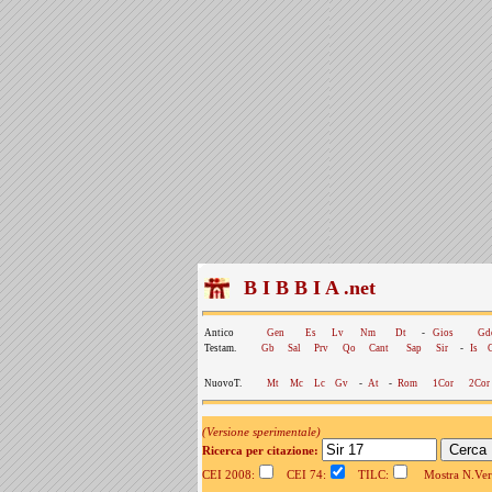
B I B B I A .net
Antico
Gen
Es
Lv
Nm
Dt
-
Gios
Gd
Testam.
Gb
Sal
Prv
Qo
Cant
Sap
Sir
-
Is
NuovoT.
Mt
Mc
Lc
Gv
-
At
-
Rom
1Cor
2Cor
(Versione sperimentale)
Ricerca per citazione:
CEI 2008:
CEI 74:
TILC:
Mostra N.Vers