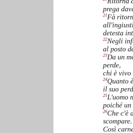
Ritorna a
prega dava
Fà ritorn
21
all'ingiust
detesta in
Negli inf
22
al posto d
Da un mo
23
perde,
chi è vivo
Quanto è
24
il suo per
L'uomo n
25
poiché un 
Che c'è 
26
scompare.
Così carn