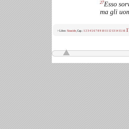
Esso sorv
27
ma gli uom
1
> Libro:
Siracide
, Cap.:
1
2
3
4
5
6
7
8
9
10
11
12
13
14
15
16