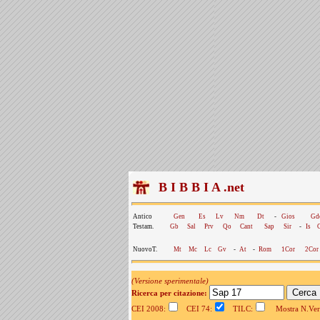
B I B B I A .net
Antico
Gen
Es
Lv
Nm
Dt
-
Gios
Gd
Testam.
Gb
Sal
Prv
Qo
Cant
Sap
Sir
-
Is
NuovoT.
Mt
Mc
Lc
Gv
-
At
-
Rom
1Cor
2Cor
(Versione sperimentale)
Ricerca per citazione:
CEI 2008:
CEI 74:
TILC:
Mostra N.Vers