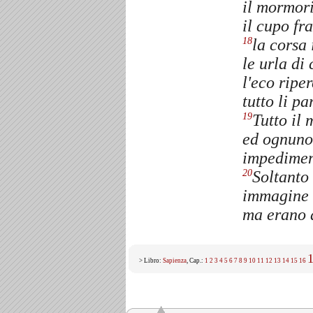
il mormori
il cupo fr
la corsa 
18
le urla di
l'eco ripe
tutto li pa
Tutto il
19
ed ognuno 
impedimen
Soltanto 
20
immagine d
ma erano a
> Libro:
Sapienza
, Cap.:
1
2
3
4
5
6
7
8
9
10
11
12
13
14
15
16