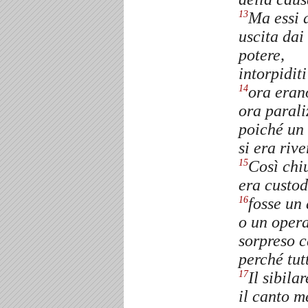
Ma essi 
13
uscita dai
potere,
intorpidit
ora eran
14
ora parali
poiché un 
si era rive
Così chi
15
era custod
fosse un 
16
o un opera
sorpreso c
perché tut
Il sibila
17
il canto me