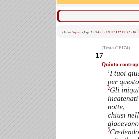
> Libro:
Sapienza
, Cap.:
1
2
3
4
5
6
7
8
9
10
11
12
13
14
15
16
(Testo CEI74)
17
Quinto contrapp
I tuoi giu
1
per questo
Gli iniqu
2
incatenati
notte,
chiusi nel
giacevano 
Credendo 
3