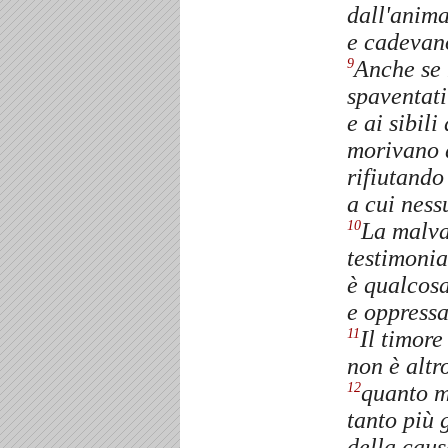
dall'anim
e cadevano
Anche se 
9
spaventati
e ai sibili 
morivano 
rifiutando
a cui ness
La malva
10
testimoni
è qualcosa
e oppressa
Il timore 
11
non è altr
quanto me
12
tanto più 
della caus