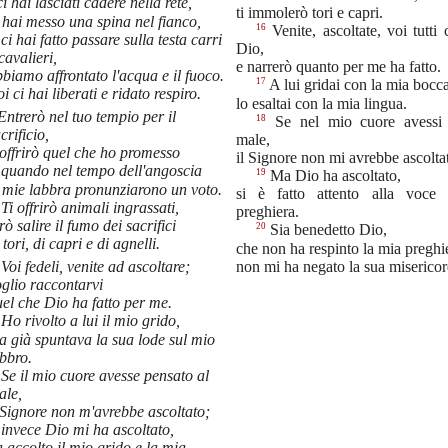
ci hai lasciati cadere nella rete,
ti immolerò tori e capri.
 hai messo una spina nel fianco,
16
Venite, ascoltate, voi tutti
ci hai fatto passare sulla testa carri
Dio,
cavalieri,
e narrerò quanto per me ha fatto.
biamo affrontato l'acqua e il fuoco.
17
A lui gridai con la mia bocca
i ci hai liberati e ridato respiro.
lo esaltai con la mia lingua.
Entrerò nel tuo tempio per il
18
Se nel mio cuore avessi c
crificio,
male,
 offrirò quel che ho promesso
il Signore non mi avrebbe ascolta
quando nel tempo dell'angoscia
19
Ma Dio ha ascoltato,
e mie labbra pronunziarono un voto.
si è fatto attento alla voce 
Ti offrirò animali ingrassati,
preghiera.
rò salire il fumo dei sacrifici
20
Sia benedetto Dio,
 tori, di capri e di agnelli.
che non ha respinto la mia preghi
non mi ha negato la sua misericor
Voi fedeli, venite ad ascoltare;
glio raccontarvi
el che Dio ha fatto per me.
Ho rivolto a lui il mio grido,
a già spuntava la sua lode sul mio
bbro.
Se il mio cuore avesse pensato al
ale,
 Signore non m'avrebbe ascoltato;
invece Dio mi ha ascoltato,
 accolto il mio grido e la mia