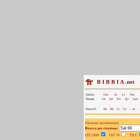
B I B B I A .net
Antico
Gen
Es
Lv
Nm
Testam.
Gb
Sal
Prv
Qo
Cant
NuovoT.
Mt
Mc
Lc
Gv
-
At
-
(Versione sperimentale)
Ricerca per citazione:
CEI 2008:
CEI 74:
TILC: