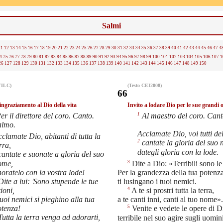
Salmi
11
12
13
14
15
16
17
18
19
20
21
22
23
24
25
26
27
28
29
30
31
32
33
34
35
36
37
38
39
40
41
42
43
44
45
46
47
4
4
75
76
77
78
79
80
81
82
83
84
85
86
87
88
89
90
91
92
93
94
95
96
97
98
99
100
101
102
103
104
105
106
107
1
26
127
128
129
130
131
132
133
134
135
136
137
138
139
140
141
142
143
144
145
146
147
148
149
150
TILC)
(Testo CEI2008)
66
ingraziamento al Dio della vita
Invito a lodare Dio per le sue grandi 
1
er il direttore del coro. Canto.
Al maestro del coro. Can
almo.
Acclamate Dio, voi tutti del
clamate Dio, abitanti di tutta la
2
cantate la gloria del suo
rra,
dategli gloria con la lode.
antate e suonate a gloria del suo
ome,
3
Dite a Dio: «Terribili sono le
oratelo con la vostra lode!
Per la grandezza della tua potenz
ite a lui: 'Sono stupende le tue
ti lusingano i tuoi nemici.
ioni,
4
A te si prostri tutta la terra,
tuoi nemici si pieghino alla tua
a te canti inni, canti al tuo nome».
otenza!
5
Venite e vedete le opere di D
utta la terra venga ad adorarti,
terribile nel suo agire sugli uomin