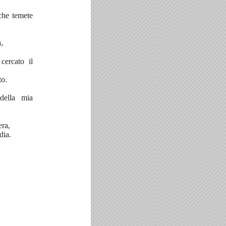
 che temete
,
ercato il
to.
della mia
era,
dia.