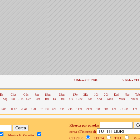
> Bibbia CEI 2008
> Bibbia CEI
Dt
-
Gios
Gdc
Rut
1Sam
2Sam
1Re
2Re
1Cr
2Cr
Esd
Nee
Tob
Sap
Sir
-
Is
Ger
Lam
Bar
Ez
Dan
Os
Gioe
Am
Abd
Gion
Mich
Naum
Rom
1Cor
2Cor
Gal
Ef
Fil
Col
1Ts
2Ts
1Tm
2Tm
Tit
Flm
Ebr
-
Giac
1Pt
Ricerca per parola:
cerca all'interno di
Mostra N.Versetto:
CEI 2008:
CEI 74:
TILC:
Mostr