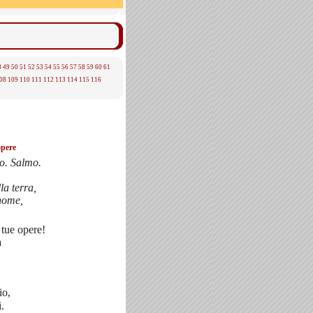
8
49
50
51
52
53
54
55
56
57
58
59
60
61
08
109
110
111
112
113
114
115
116
opere
to. Salmo.
la terra,
 nome,
 tue opere!
a
io,
i.