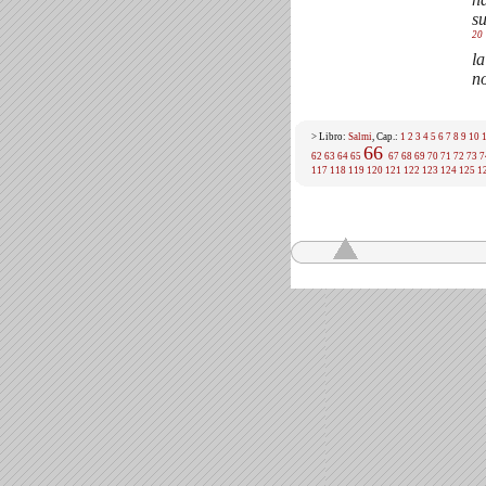
su
20
la
no
> Libro:
Salmi
, Cap.:
1
2
3
4
5
6
7
8
9
10
66
62
63
64
65
67
68
69
70
71
72
73
7
117
118
119
120
121
122
123
124
125
1