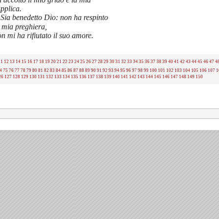
pplica.
Sia benedetto Dio: non ha respinto
 mia preghiera,
n mi ha rifiutato il suo amore.
11
12
13
14
15
16
17
18
19
20
21
22
23
24
25
26
27
28
29
30
31
32
33
34
35
36
37
38
39
40
41
42
43
44
45
46
47
4
4
75
76
77
78
79
80
81
82
83
84
85
86
87
88
89
90
91
92
93
94
95
96
97
98
99
100
101
102
103
104
105
106
107
1
26
127
128
129
130
131
132
133
134
135
136
137
138
139
140
141
142
143
144
145
146
147
148
149
150