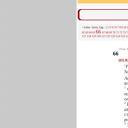
> Libro:
Salmi
, Cap.:
1
2
3
4
5
6
7
8
9
10
66
62
63
64
65
67
68
69
70
71
72
73
7
117
118
119
120
121
122
123
124
125
1
(Testo 
66
(65) R
1
P
S
Ac
te
2
c
n
on
3
D
az
i 
p
4
T