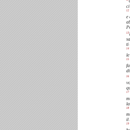
ci
12
e 
ab
Po
13
sa
ti
14
l
15
fa
di
16
vo
qu
17
m
la
18
m
il
19
ha