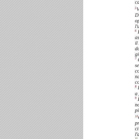
ca
5
V
D
o
l
6
H
as
il
d
gi
7
C
s
co
na
co
8
P
a 
9
E
no
pi
10
p
ci
l'
11