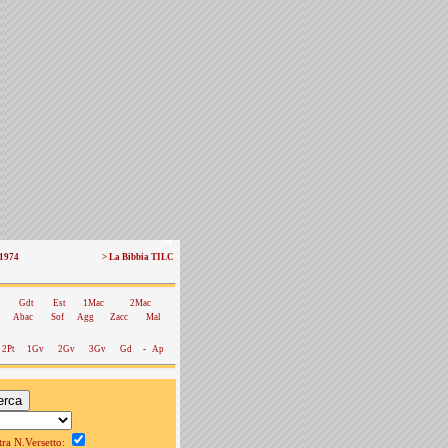
 1974
> La Bibbia TILC
Gdt
Est
1Mac
2Mac
Abac
Sof
Agg
Zacc
Mal
2Pt
1Gv
2Gv
3Gv
Gd
-
Ap
a N.Versetto: