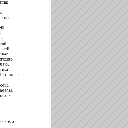
erma;
a.
terno,
lli.
,
de;
enti
 piedi.
rova;
'argento.
uato,
morsa.
i sopra le
acqua,
ondanza.
ocausti,
,
olocausto