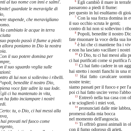
nti al tuo nome con inni e salmi'.
6
Egli cambiò il mare in terraf
passarono a piedi il fiume:
enite! guardate le meraviglie di
per questo in lui esultiamo di gioi
io,
7
Con la sua forza domina in e
pere stupende, che meravigliano
il suo occhio scruta le genti;
'uomo.
contro di lui non si sollevino i ribe
a cambiato le acque in terra
8
Popoli, benedite il nostro Dio
ciutta
fate risuonare la voce della sua lo
 suo popolo passò il fiume a piedi:
9
è lui che ci mantiene fra i viv
a allora poniamo in Dio la nostra
e non ha lasciato vacillare i nostri
oia.
10
O Dio, tu ci hai messi alla p
on il suo potere domina per
ci hai purificati come si purifica l
empre,
11
Ci hai fatto cadere in un agg
n il suo sguardo veglia sulle
hai stretto i nostri fianchi in una 
zioni:
12
Hai fatto cavalcare uomin
ntro di lui non si sollevino i ribelli.
nostre teste;
opoli, benedite il nostro Dio,
siamo passati per il fuoco e per l'
piena voce fate udire la sua lode.
poi ci hai fatto uscire verso l'abb
gli ci ha mantenuto in vita,
13
Entrerò nella tua casa con ol
n ha fatto inciampare i nostri
a te scioglierò i miei voti,
edi.
14
pronunciati dalle mie labbra
Certo: tu, o Dio, ci hai messi alla
promessi dalla mia bocca
rova,
nel momento dell'angoscia.
 hai provati nel fuoco come
15
Ti offrirò grassi animali in 
argento,
con il fumo odoroso di arieti,