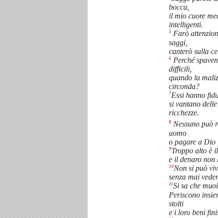
bocca,
il mio cuore med
intelligenti.
5
Farò attenzion
saggi,
canterò sulla ce
6
Perché spavent
difficili,
quando la malizi
circonda?
7
Essi hanno fidu
si vantano delle
ricchezze.
8
Nessuno può re
uomo
o pagare a Dio i
9
Troppo alto è i
e il denaro non
10
Non si può viv
senza mai veder
11
Si sa che muoi
Periscono insiem
stolti
e i loro beni fin