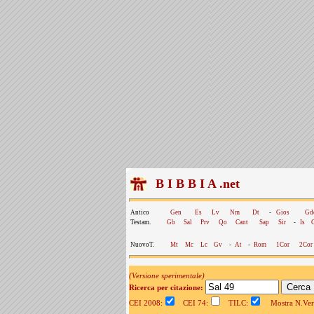
B I B B I A .net
Antico
Gen
Es
Lv
Nm
Dt
-
Gios
Gd
Testam.
Gb
Sal
Prv
Qo
Cant
Sap
Sir
-
Is
NuovoT.
Mt
Mc
Lc
Gv
-
At
-
Rom
1Cor
2Cor
(Versione sperimentale)
Ricerca per citazione:
CEI 2008:
CEI 74:
TILC:
Mostra N.Vers