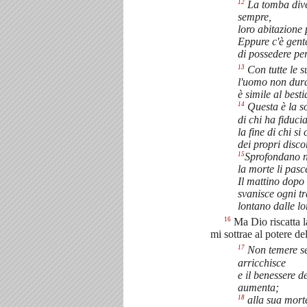
12
La tomba dive
sempre,
loro abitazione
Eppure c'è gent
di possedere per
13
Con tutte le s
l'uomo non dur
è simile al best
14
Questa è la s
di chi ha fiducia
la fine di chi s
dei propri disco
15
Sprofondano n
la morte li pas
Il mattino dopo i
svanisce ogni tr
lontano dalle l
16
Ma Dio riscatta l
mi sottrae al potere de
17
Non temere s
arricchisce
e il benessere d
aumenta;
18
alla sua mort