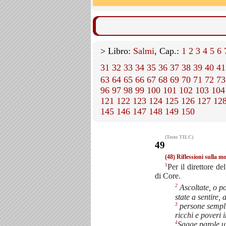
> Libro:
Salmi
, Cap.:
1
2
3
4
5
6
31
32
33
34
35
36
37
38
39
40
41
63
64
65
66
67
68
69
70
71
72
73
96
97
98
99
100
101
102
103
104
121
122
123
124
125
126
127
12
145
146
147
148
149
150
(Testo TILC)
49
(48) Riflessioni sulla m
1
Per il direttore de
di Core.
2
Ascoltate, o po
state a sentire,
3
persone sempli
ricchi e poveri 
4
Sagge parole u