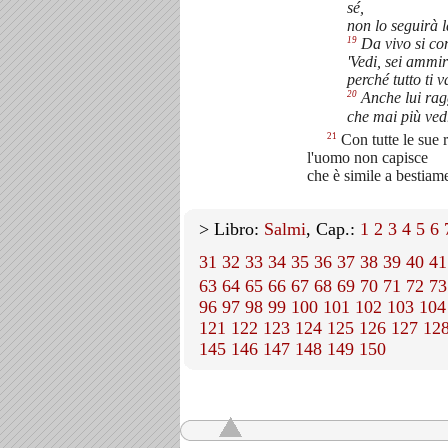
sé,
non lo seguirà l
19
Da vivo si co
'Vedi, sei ammi
perché tutto ti v
20
Anche lui rag
che mai più ved
21
Con tutte le sue 
l'uomo non capisce
che è simile a bestiam
> Libro:
Salmi
, Cap.:
1
2
3
4
5
6
31
32
33
34
35
36
37
38
39
40
41
63
64
65
66
67
68
69
70
71
72
73
96
97
98
99
100
101
102
103
104
121
122
123
124
125
126
127
12
145
146
147
148
149
150