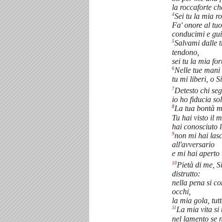
la roccaforte ch
4
Sei tu la mia ro
Fa' onore al tu
conducimi e gu
5
Salvami dalle 
tendono,
sei tu la mia for
6
Nelle tue mani 
tu mi liberi, o 
7
Detesto chi seg
io ho fiducia so
8
La tua bontà mi
Tu hai visto il 
hai conosciuto l
9
non mi hai las
all'avversario
e mi hai aperto
10
Pietà di me, 
distrutto:
nella pena si c
occhi,
la mia gola, tut
11
La mia vita si 
nel lamento se 