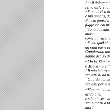
Per il dolore m
sento disfarsi a
12
Sono deriso da
e più ancora, da
Faccio paura a 
fugge via chi m'
13
Sono dimentic
morto,
come un vaso ro
14
Sento quel che
da ogni parte p
Congiurano tutt
hanno deciso di
15
Ma io, Signore
e dico sempre: '
16
Il mio futuro è
salvami tu da n
17
Guarda con bon
salvami per la t
18
Signore, non 
grido a te;
restino invece d
siano messi a ta
morti.