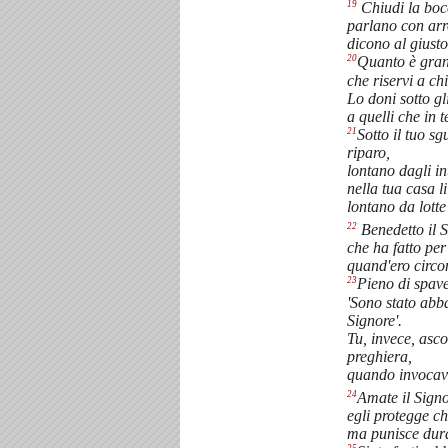
19
Chiudi la boc
parlano con arr
dicono al giusto
20
Quanto è grand
che riservi a chi
Lo doni sotto gli
a quelli che in t
21
Sotto il tuo sg
riparo,
lontano dagli in
nella tua casa li
lontano da lotte 
22
Benedetto il 
che ha fatto per
quand'ero circon
23
Pieno di spav
'Sono stato abb
Signore'.
Tu, invece, asco
preghiera,
quando invocavo
24
Amate il Signor
egli protegge chi
ma punisce dura
25