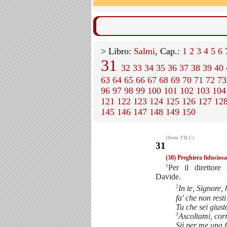
> Libro:
Salmi
, Cap.:
1
2
3
4
5
6
31
32
33
34
35
36
37
38
39
40
63
64
65
66
67
68
69
70
71
72
73
96
97
98
99
100
101
102
103
104
121
122
123
124
125
126
127
12
145
146
147
148
149
150
(Testo TILC)
31
(30) Preghiera fiduciosa
1
Per il direttore
Davide.
2
In te, Signore, 
fa' che non rest
Tu che sei giust
3
Ascoltami, corr
Sii per me una f