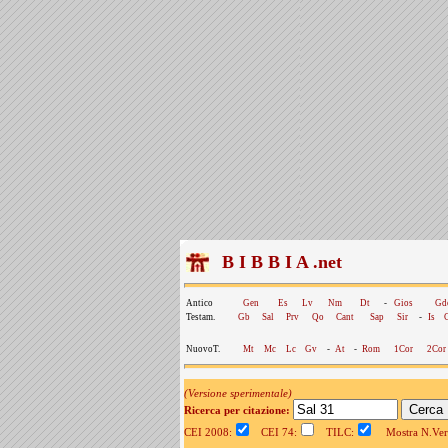
B I B B I A .net
Antico
Gen
Es
Lv
Nm
Dt
-
Gios
Gd
Testam.
Gb
Sal
Prv
Qo
Cant
Sap
Sir
-
Is
NuovoT.
Mt
Mc
Lc
Gv
-
At
-
Rom
1Cor
2Cor
(Versione sperimentale)
Ricerca per citazione:
CEI 2008:
CEI 74:
TILC:
Mostra N.Vers