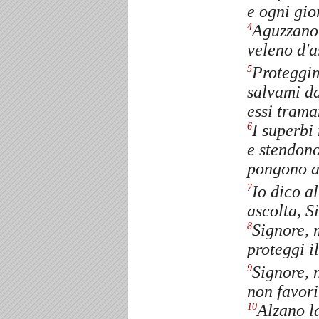
e ogni gio
Aguzzano 
4
veleno d'a
Proteggim
5
salvami da
essi trama
I superbi
6
e stendono
pongono a
Io dico a
7
ascolta, S
Signore, 
8
proteggi i
Signore, 
9
non favori
Alzano l
10