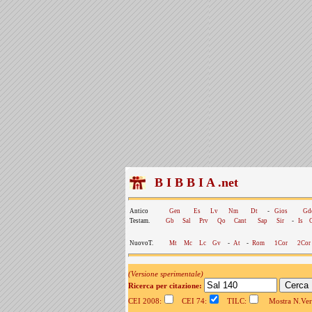
B I B B I A .net
Antico
Gen
Es
Lv
Nm
Dt
-
Gios
Gd
Testam.
Gb
Sal
Prv
Qo
Cant
Sap
Sir
-
Is
NuovoT.
Mt
Mc
Lc
Gv
-
At
-
Rom
1Cor
2Cor
(Versione sperimentale)
Ricerca per citazione:
CEI 2008:
CEI 74:
TILC:
Mostra N.Vers