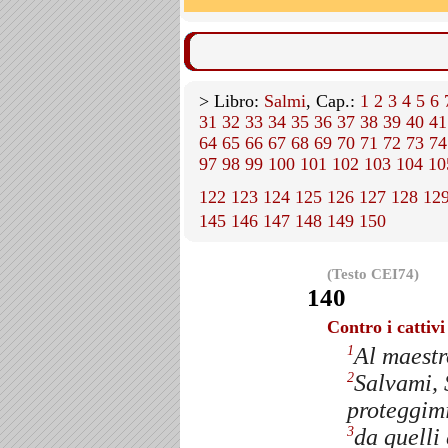
> Libro:
Salmi
, Cap.:
1
2
3
4
5
6
31
32
33
34
35
36
37
38
39
40
41
64
65
66
67
68
69
70
71
72
73
74
97
98
99
100
101
102
103
104
10
122
123
124
125
126
127
128
12
145
146
147
148
149
150
(Testo CEI74)
140
Contro i cattivi
Al maestr
1
Salvami, 
2
proteggimi
da quelli
3