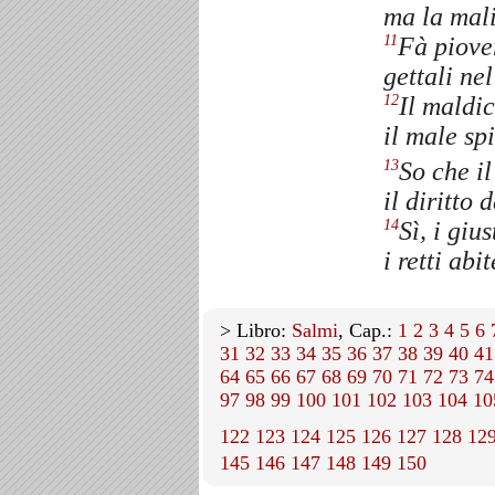
ma la mali
Fà piover
11
gettali nel
Il maldic
12
il male sp
So che il
13
il diritto 
Sì, i giu
14
i retti ab
> Libro:
Salmi
, Cap.:
1
2
3
4
5
6
31
32
33
34
35
36
37
38
39
40
41
64
65
66
67
68
69
70
71
72
73
74
97
98
99
100
101
102
103
104
10
122
123
124
125
126
127
128
12
145
146
147
148
149
150