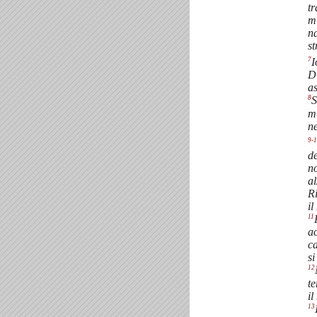
tr
mi
n
st
7
I
D
as
8
S
mi
ne
9-
de
no
al
Ri
il
11
ac
ca
si
12
te
il
13