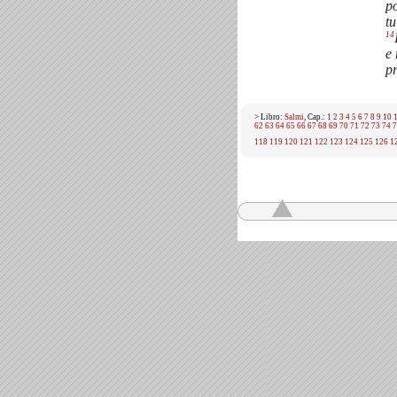
po
tu
14
e 
p
> Libro:
Salmi
, Cap.:
1
2
3
4
5
6
7
8
9
10
62
63
64
65
66
67
68
69
70
71
72
73
74
7
118
119
120
121
122
123
124
125
126
1