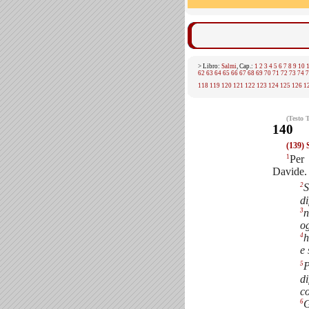
> Libro:
Salmi
, Cap.:
1
2
3
4
5
6
7
8
9
10
62
63
64
65
66
67
68
69
70
71
72
73
74
7
118
119
120
121
122
123
124
125
126
1
(Testo 
140
(139) 
1
Per
Davide.
2
S
di
3
n
og
4
h
e 
5
P
di
c
6
G