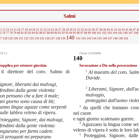
Salmi
11
12
13
14
15
16
17
18
19
20
21
22
23
24
25
26
27
28
29
30
31
32
33
34
35
36
37
38
39
40
41
42
43
44
45
46
47
4
5
76
77
78
79
80
81
82
83
84
85
86
87
88
89
90
91
92
93
94
95
96
97
98
99
100
101
102
103
104
105
106
107
108
140
27
128
129
130
131
132
133
134
135
136
137
138
139
141
142
143
144
145
146
147
148
149
150
TILC)
(Testo CEI2008)
140
Supplica per ottenere giustizia
Invocazione a Dio nella persecuzione
 il direttore del coro. Salmo di
1
Al maestro del coro. Salm
Davide.
ignore, liberami dai malvagi,
2
Liberami, Signore, dall'
fendimi dalla gente violenta:
malvagio,
on pensano che a fare il male;
proteggimi dall'uomo viole
ni giorno sono causa di liti;
anno lingue aguzze come serpenti
3
da quelli che tramano cos
sulle labbra veleno di vipera.
nel cuore
e ogni giorno scatenano guerre.
roteggimi, Signore, dai malvagi,
4
Aguzzano la lingua come ser
fendimi dalla gente violenta:
veleno di vipera è sotto le loro la
ongiurano per farmi cadere.
5
Proteggimi, Signore, dall
li arroganti mi preparano