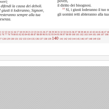
poveri,
veri;
il diritto dei bisognosi.
 difendi la causa dei deboli.
14
Sì, i giusti loderanno il tuo
I giusti ti loderanno, Signore,
gli uomini retti abiteranno alla tu
resteranno sempre alla tua
resenza.
11
12
13
14
15
16
17
18
19
20
21
22
23
24
25
26
27
28
29
30
31
32
33
34
35
36
37
38
39
40
41
42
43
44
45
46
47
4
5
76
77
78
79
80
81
82
83
84
85
86
87
88
89
90
91
92
93
94
95
96
97
98
99
100
101
102
103
104
105
106
107
108
140
27
128
129
130
131
132
133
134
135
136
137
138
139
141
142
143
144
145
146
147
148
149
150