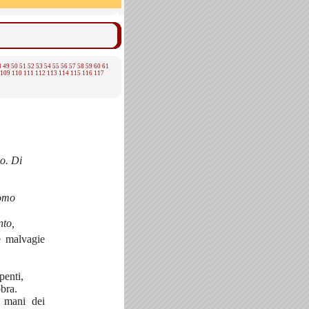
8
49
50
51
52
53
54
55
56
57
58
59
60
61
109
110
111
112
113
114
115
116
117
o. Di
uomo
nto,
e malvagie
penti,
bbra.
e mani dei