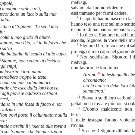
malvagi,
appole,
salvami dall'uomo violento:
 tendono corde e reti,
essi tramano per farmi cadere.
ascondono un laccio sulla mia
6
I superbi hanno nascosto lacc
rada.
hanno teso una rete sul mio senti
o dico al Signore: 'Tu sei il mio
e contro di me hanno preparato ag
io:
7
Io dico al Signore: tu sei il m
colta il mio grido di aiuto'.
ascolta, Signore, la voce della mi
ignore, mio Dio, sei tu la forza che
8
Signore Dio, forza che mi sa
 salva,
proteggi il mio capo nel giorno del
lla battaglia fai scudo al mio capo.
9
Non soddisfare, Signore, i d
10
Signore, non cedere ai desideri
malvagi,
gli empi,
non favorire le loro trame.
n favorire i loro piani:
10
Alzano
la testa quelli ch
zerebbero troppo la testa.
circondano;
cada sui miei calunniatori
ma la malizia delle loro lab
 male che esce dalla loro bocca.
sommerga!
Fagli piovere addosso carboni
11
Piovano su di loro carboni a
cesi,
gettali nella fossa e più non si rial
dano in una fossa di fuoco e non
12
L'uomo maldicente non d
 rialzino.
terra,
Non trovi posto il calunniatore sulla
il male insegua l'uomo violento
rra;
rovina.
 male trascini il violento alla rovina
13
So che il Signore difende la
Io so, Signore, che fai giustizia ai