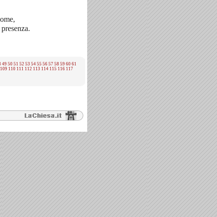
 nome,
a presenza.
8
49
50
51
52
53
54
55
56
57
58
59
60
61
109
110
111
112
113
114
115
116
117