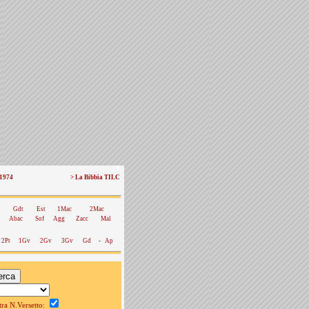
 1974
> La Bibbia TILC
Gdt
Est
1Mac
2Mac
Abac
Sof
Agg
Zacc
Mal
2Pt
1Gv
2Gv
3Gv
Gd
-
Ap
a N.Versetto: