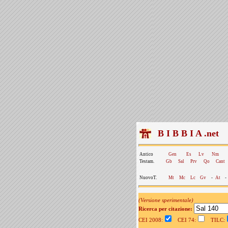
B I B B I A .net
Antico
Gen
Es
Lv
Nm
Testam.
Gb
Sal
Prv
Qo
Cant
NuovoT.
Mt
Mc
Lc
Gv
-
At
-
(Versione sperimentale)
Ricerca per citazione:
CEI 2008:
CEI 74:
TILC: