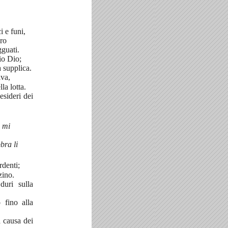
i e funi,
ero
guati.
io Dio;
a supplica.
lva,
la lotta.
esideri dei
e mi
bra li
rdenti;
zino.
uri sulla
 fino alla
 causa dei