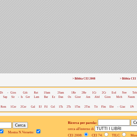
> Bibbia CEI 2008
> Bibbia CEI
Dt
-
Gios
Gdc
Rut
1Sam
2Sam
1Re
2Re
1Cr
2Cr
Esd
Nee
Tob
Sap
Sir
-
Is
Ger
Lam
Bar
Ez
Dan
Os
Gioe
Am
Abd
Gion
Mich
Naum
Rom
1Cor
2Cor
Gal
Ef
Fil
Col
1Ts
2Ts
1Tm
2Tm
Tit
Flm
Ebr
-
Giac
1Pt
Ricerca per parola:
cerca all'interno di
Mostra N.Versetto:
CEI 2008:
CEI 74:
TILC:
Mostr