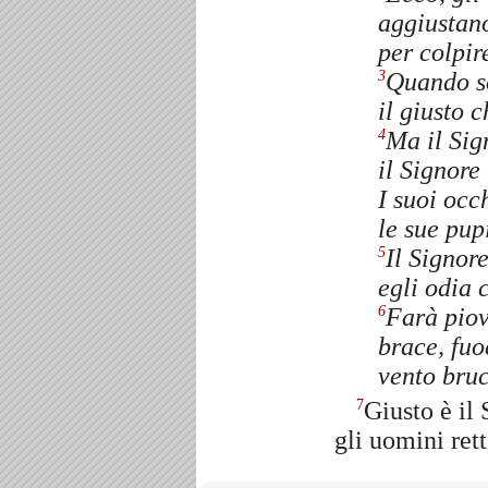
aggiustano
per colpire
Quando s
3
il giusto 
Ma il Sig
4
il Signore 
I suoi occ
le sue pup
Il Signore
5
egli odia 
Farà piov
6
brace, fuo
vento bruc
Giusto è il 
7
gli uomini rett