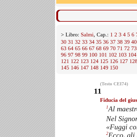
> Libro:
Salmi
, Cap.:
1
2
3
4
5
6
30
31
32
33
34
35
36
37
38
39
40
63
64
65
66
67
68
69
70
71
72
73
96
97
98
99
100
101
102
103
104
121
122
123
124
125
126
127
12
145
146
147
148
149
150
(Testo CEI74)
11
Fiducia del giu
Al maestr
1
Nel Signor
«Fuggi co
Ecco, gli
2