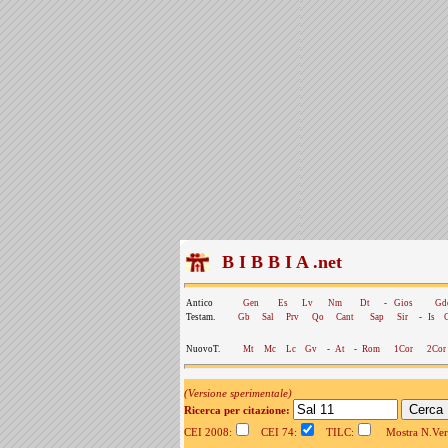
B I B B I A .net
Antico
Gen
Es
Lv
Nm
Dt
-
Gios
Gd
Testam.
Gb
Sal
Prv
Qo
Cant
Sap
Sir
-
Is
NuovoT.
Mt
Mc
Lc
Gv
-
At
-
Rom
1Cor
2Cor
(Versione sperimentale)
Ricerca per citazione:
CEI 2008:
CEI 74:
TILC:
Mostra N.Vers