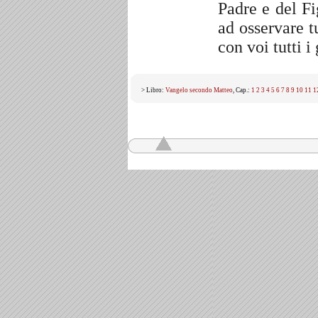
Padre e del Fi
ad osservare t
con voi tutti i
> Libro:
Vangelo secondo Matteo
, Cap.:
1
2
3
4
5
6
7
8
9
10
11
1