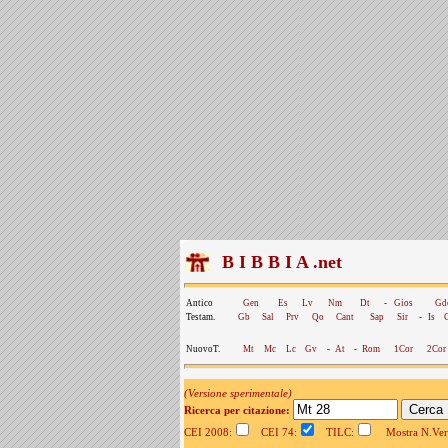
B I B B I A .net
Antico
Gen
Es
Lv
Nm
Dt
-
Gios
Gd
Testam.
Gb
Sal
Prv
Qo
Cant
Sap
Sir
-
Is
NuovoT.
Mt
Mc
Lc
Gv
-
At
-
Rom
1Cor
2Cor
(Versione sperimentale)
Ricerca per citazione:
CEI 2008:
CEI 74:
TILC:
Mostra N.Vers