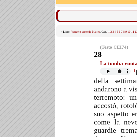
> Libro:
Vangelo secondo Matteo
, Cap.:
1
2
3
4
5
6
7
8
9
10
11
1
(Testo CEI74)
28
La tomba vuota
1
della settim
andarono a vis
terremoto: un
accostò, rotol
suo aspetto e
come la nev
guardie trem