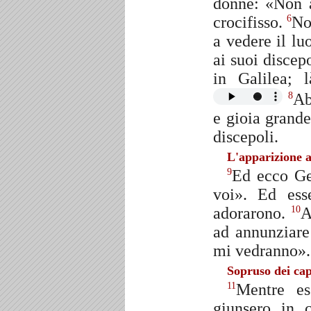
donne: «Non a
crocifisso.
No
6
a vedere il l
ai suoi discepo
in Galilea; 
Ab
8
e gioia grande
discepoli.
L'apparizione a
Ed ecco Ge
9
voi». Ed esse
adorarono.
A
10
ad annunziare 
mi vedranno».
Sopruso dei cap
Mentre es
11
giunsero in 