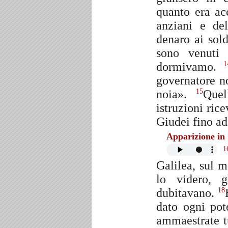
quanto era a
anziani e de
denaro ai sol
sono venuti 
dormivamo.
1
governatore n
noia».
Quel
15
istruzioni rice
Giudei fino ad
Apparizione in 
1
Galilea, sul 
lo videro, g
dubitavano.
18
dato ogni pot
ammaestrate t