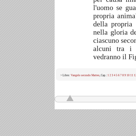
l'uomo se gua
propria anima
della propri
nella gloria d
ciascuno secon
alcuni tra i
vedranno il Fi
> Libro:
Vangelo secondo Matteo
, Cap.:
1
2
3
4
5
6
7
8
9
10
11
1