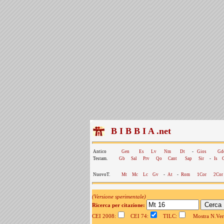
B I B B I A .net
Antico
Gen
Es
Lv
Nm
Dt
-
Gios
Gd
Testam.
Gb
Sal
Prv
Qo
Cant
Sap
Sir
-
Is
NuovoT.
Mt
Mc
Lc
Gv
-
At
-
Rom
1Cor
2Cor
(Versione sperimentale)
Ricerca per citazione:
CEI 2008:
CEI 74:
TILC:
Mostra N.Vers