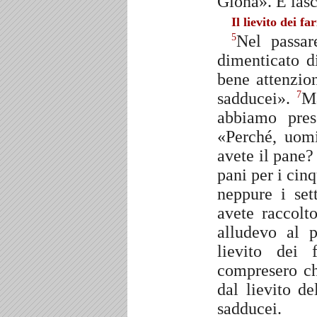
Giona». E lasci
Il lievito dei fa
Nel passar
5
dimenticato d
bene attenzion
sadducei».
Ma
7
abbiamo pre
«Perché, uom
avete il pane
pani per i cin
neppure i set
avete raccol
alludevo al 
lievito dei 
compresero ch
dal lievito de
sadducei.