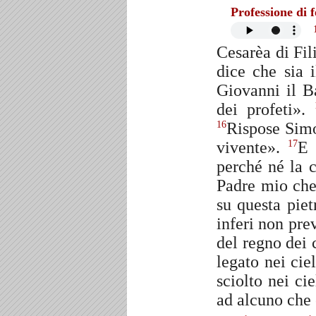
Professione di 
Cesarèa di Fil
dice che sia 
Giovanni il Ba
dei profeti».
Rispose Simon
16
vivente».
E 
17
perché né la c
Padre mio che 
su questa piet
inferi non pre
del regno dei c
legato nei ciel
sciolto nei ci
ad alcuno che e