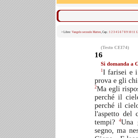
> Libro:
Vangelo secondo Matteo
, Cap.:
1
2
3
4
5
6
7
8
9
10
11
1
(Testo CEI74)
16
Si domanda a G
I farisei e
1
prova e gli ch
Ma egli rispo
2
perché il cie
perché il cie
l'aspetto del
tempi?
Una g
4
segno, ma nes