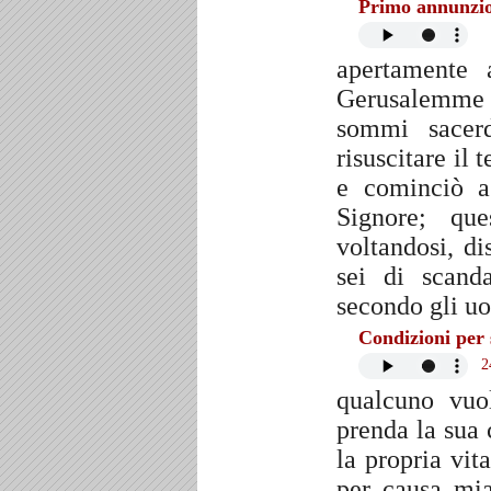
Primo annunzio
apertamente 
Gerusalemme e
sommi sacerd
risuscitare il 
e cominciò a
Signore; qu
voltandosi, d
sei di scand
secondo gli u
Condizioni per
2
qualcuno vuo
prenda la sua
la propria vit
per causa mia