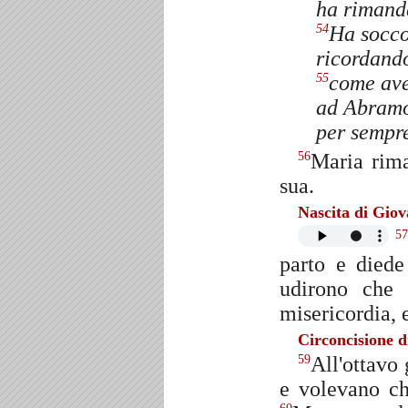
ha rimanda
Ha socco
54
ricordando
come ave
55
ad Abramo
per sempr
Maria rima
56
sua.
Nascita di Giova
57
parto e diede
udirono che 
misericordia, e
Circoncisione d
All'ottavo
59
e volevano ch