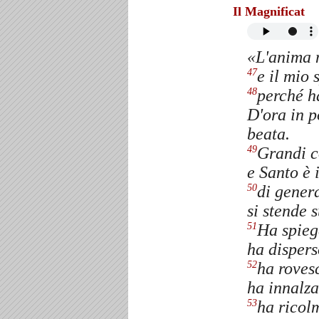
Il Magnificat
«L'anima 
e il mio 
47
perché h
48
D'ora in p
beata.
Grandi c
49
e Santo è 
di gener
50
si stende 
Ha spieg
51
ha dispers
ha rovesc
52
ha innalza
ha ricolm
53