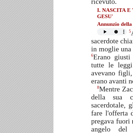
ricevuto.
I. NASCITA E
GESU'
Annunzio della 
5
sacerdote chia
in moglie una
Erano giusti
6
tutte le legg
avevano figli,
erano avanti n
Mentre Zacc
8
della sua 
sacerdotale, g
fare l'offerta
pregava fuori 
angelo del S