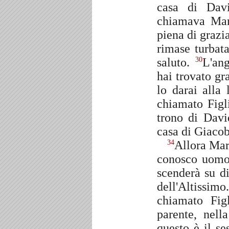
casa di Dav
chiamava Ma
piena di grazi
rimase turbat
saluto.
L'an
30
hai trovato gr
lo darai alla
chiamato Figli
trono di Dav
casa di Giacob
Allora Mar
34
conosco uom
scenderà su di
dell'Altissim
chiamato Fig
parente, nell
questo è il se