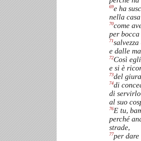
perché ha 
e ha susc
69
nella casa
come av
70
per bocca 
salvezza 
71
e dalle ma
Così egli
72
e si è ric
del giur
73
di conced
74
di servirl
al suo cosp
E tu, ba
76
perché and
strade,
per dare
77