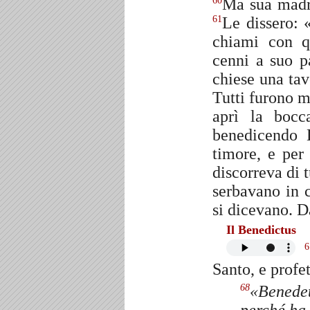
Ma sua madr
60
Le dissero: 
61
chiami con 
cenni a suo 
chiese una tav
Tutti furono m
aprì la bocc
benedicendo
timore, e per
discorreva di 
serbavano in 
si dicevano. D
Il Benedictus
6
Santo, e profe
«Benedett
68