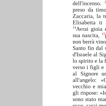
dell'incenso.
preso da tim
Zaccaria, la 
Elisabetta ti
Avrai gioia 
14
sua nascita,
15
non berrà vino
Santo fin dal
d'Israele al S
lo spirito e la
verso i figli e
al Signore u
all'angelo: 
vecchio e mia
gli rispose: «
sono stato ma
ecco, sarai mu