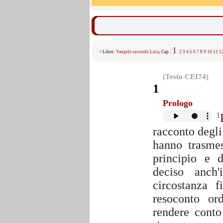
1
> Libro:
Vangelo secondo Luca
, Cap.:
2
3
4
5
6
7
8
9
10
11
1
(Testo CEI74)
1
Prologo
1
racconto degli
hanno trasmes
principio e 
deciso anch
circostanza 
resoconto ord
rendere conto