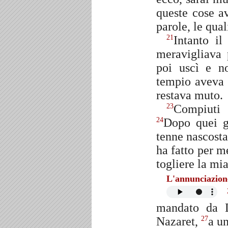
queste cose a
parole, le qua
Intanto il
21
meravigliava 
poi uscì e n
tempio aveva 
restava muto.
Compiuti 
23
Dopo quei gi
24
tenne nascosta
ha fatto per me
togliere la mi
L'annunciazion
mandato da D
Nazaret,
a u
27