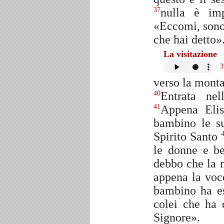
nulla è im
37
«Eccomi, sono
che hai detto».
La visitazione
3
verso la monta
Entrata nel
40
Appena Elis
41
bambino le su
Spirito Santo
le donne e be
debbo che la 
appena la voce
bambino ha es
colei che ha 
Signore».