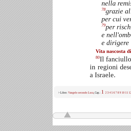
nella remi
grazie al
78
per cui ve
per risch
79
e nell'omb
e dirigere 
Vita nascosta d
Il fanciull
80
in regioni des
a Israele.
1
> Libro:
Vangelo secondo Luca
, Cap.:
2
3
4
5
6
7
8
9
10
11
1