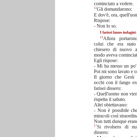
cominciato a vedere.
12
Gli domandarono:
E dov'è, ora, quell'u
Rispose:
- Non lo so.
I farisei fanno indagini
13
Allora portaron
colui che era stat
chiesero di nuovo 
modo aveva cominciat
Egli rispose:
- Mi ha messo un po' 
Poi mi sono lavato e o
Il giorno che Gesù 
occhi con il fango e
farisei dissero:
- Quell'uomo non vie
rispetta il sabato.
Altri obiettavano:
- Non è possibile ch
miracoli così straordin
Non tutti dunque erano
17
Si rivolsero di n
dissero: