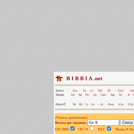
B I B B I A .net
Antico
Gen
Es
Lv
Nm
Dt
-
Gios
Gd
Testam.
Gb
Sal
Prv
Qo
Cant
Sap
Sir
-
Is
NuovoT.
Mt
Mc
Lc
Gv
-
At
-
Rom
1Cor
2Cor
(Versione sperimentale)
Ricerca per citazione:
CEI 2008:
CEI 74:
TILC:
Mostra N.Vers