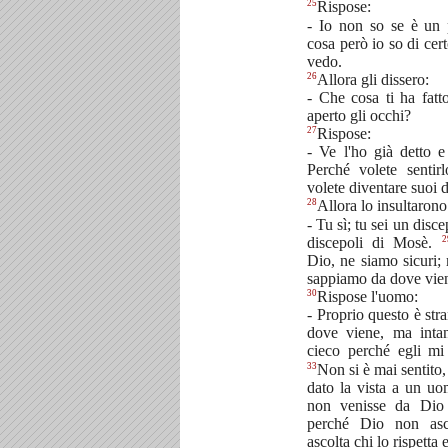
25
Rispose:
- Io non so se è un
cosa però io so di cer
vedo.
26
Allora gli dissero:
- Che cosa ti ha fat
aperto gli occhi?
27
Rispose:
- Ve l'ho già detto e
Perché volete sentir
volete diventare suoi 
28
Allora lo insultarono 
- Tu sì; tu sei un disc
2
discepoli di Mosè.
Dio, ne siamo sicuri
sappiamo da dove vie
30
Rispose l'uomo:
- Proprio questo è str
dove viene, ma inta
cieco perché egli mi
33
Non si è mai sentito,
dato la vista a un uo
non venisse da Dio 
perché Dio non asc
ascolta chi lo rispetta 