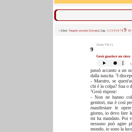
9
> Libro:
Vangelo secondo Giovanni
, Cap.:
1
2
3
4
5
6
7
8
10
(Testo TILC)
9
Gesù guarisce un cieco
1
passò accanto a un u
2
dalla nascita.
I discep
- Maestro, se quest'
chi è la colpa? Sua o d
3
Gesù rispose:
- Non ne hanno col
genitori, ma è così pe
manifestare le ope
giorno, io devo fare 
mi ha mandato. Poi ve
nessuno può agire p
mondo, io sono la luc