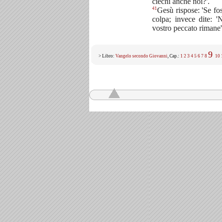
ciechi anche noi?'.
41
Gesù rispose: 'Se fos
colpa; invece dite: '
vostro peccato rimane'
9
> Libro:
Vangelo secondo Giovanni
, Cap.:
1
2
3
4
5
6
7
8
10