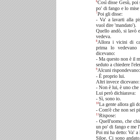
6
Così disse Gesù, poi s
po' di fango e lo mise
7
Poi gli disse:
- Va' a lavarti alla p
vuol dire 'mandato').
Quello andò, si lavò e
vedeva.
8
Allora i vicini di ca
prima lo vedevano c
dicevano:
- Ma questo non è il m
seduto a chiedere l'el
9
Alcuni rispondevano:
- È proprio lui.
Altri invece dicevano:
- Non è lui, è uno che 
Lui però dichiarava:
- Sì, sono io.
10
La gente allora gli 
- Com'è che non sei p
11
Rispose:
- Quell'uomo, che ch
un po' di fango e me l
Poi mi ha detto: Va' a l
Siloe. Ci sono andato