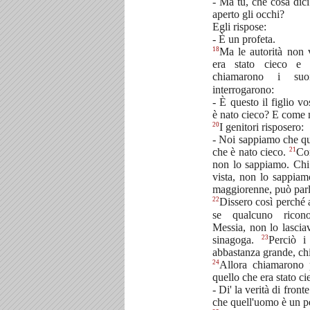
- Ma tu, che cosa dici
aperto gli occhi?
Egli rispose:
- È un profeta.
18
Ma le autorità non 
era stato cieco e 
chiamarono i su
interrogarono:
- È questo il figlio v
è nato cieco? E come 
20
I genitori risposero:
- Noi sappiamo che que
21
che è nato cieco.
Com
non lo sappiamo. Chi s
vista, non lo sappiam
maggiorenne, può parl
22
Dissero così perché 
se qualcuno rico
Messia, non lo lascia
23
sinagoga.
Perciò i
abbastanza grande, chie
24
Allora chiamarono 
quello che era stato ci
- Di' la verità di fro
che quell'uomo è un p