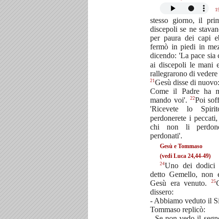
1
stesso giorno, il pri
discepoli se ne stava
per paura dei capi e
fermò in piedi in mez
dicendo: 'La pace sia 
ai discepoli le mani e
rallegrarono di vedere 
21
Gesù disse di nuovo:
Come il Padre ha m
22
mando voi'.
Poi soff
'Ricevete lo Spir
perdonerete i peccati
chi non li perdon
perdonati'.
Gesù e Tommaso
(vedi Luca 24,44-49)
24
Uno dei dodici 
detto Gemello, non 
25
Gesù era venuto.
G
dissero:
- Abbiamo veduto il S
Tommaso replicò:
- Se non vedo il segn