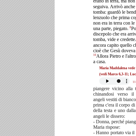
erano in terra, ma non
seguiva. Arrivò anche l
tomba: guardò le bend
lenzuolo che prima cop
non era in terra con l
8
una parte, piegato.
Po
discepolo che era arri
tomba, vide e credette
ancora capito quello c
cioè che Gesù doveva r
10
Allora Pietro e l'alt
a casa.
Maria Maddalena vede
(vedi Marco 6,3-11; Luc
11
piangere vicino alla
chinandosi verso il
angeli vestiti di bian
prima c'era il corpo d
della testa e uno dall
angeli le dissero:
- Donna, perché piang
Maria rispose:
- Hanno portato via i