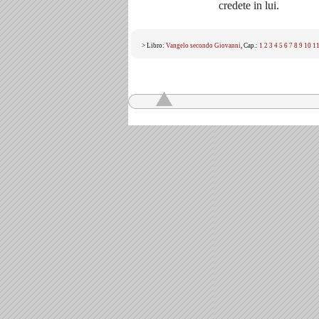
credete in lui.
> Libro:
Vangelo secondo Giovanni
, Cap.:
1
2
3
4
5
6
7
8
9
10
1