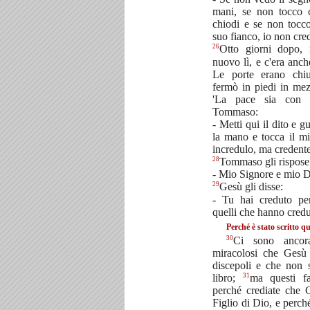
mani, se non tocco c
chiodi e se non tocc
suo fianco, io non cre
26
Otto giorni dopo, 
nuovo lì, e c'era an
Le porte erano chi
fermò in piedi in mez
'La pace sia con 
Tommaso:
- Metti qui il dito e 
la mano e tocca il m
incredulo, ma credent
28
Tommaso gli rispose
- Mio Signore e mio D
29
Gesù gli disse:
- Tu hai creduto per
quelli che hanno credu
Perché è stato scritto qu
30
Ci sono ancora
miracolosi che Gesù 
discepoli e che non s
31
libro;
ma questi fat
perché crediate che 
Figlio di Dio, e perché 