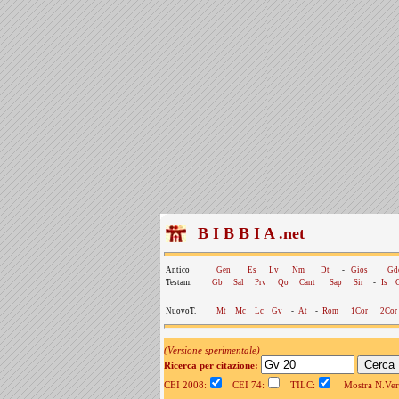
B I B B I A .net
Antico
Gen
Es
Lv
Nm
Dt
-
Gios
Gd
Testam.
Gb
Sal
Prv
Qo
Cant
Sap
Sir
-
Is
NuovoT.
Mt
Mc
Lc
Gv
-
At
-
Rom
1Cor
2Cor
(Versione sperimentale)
Ricerca per citazione:
CEI 2008:
CEI 74:
TILC:
Mostra N.Vers