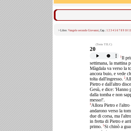
> Libro:
Vangelo secondo Giovanni
, Cap.:
1
2
3
4
5
6
7
8
9
10
1
(Testo TILC)
20
1
Il pr
settimana, la mattina p
Màgdala va verso la t
ancora buio, e vede che
2
tolta dall'ingresso.
Al
Pietro e dall'altro disce
Gesù, e dice: 'Hanno p
dalla tomba e non sap
messo!'.
3
Allora Pietro e l'altr
andarono verso la to
due di corsa, ma l'altr
in fretta di Pietro e ar
5
primo.
Si chinò a gua