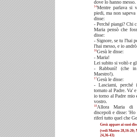
dove lo hanno messo.
14
Mentre parlava si 
piedi, ma non sapeva 
disse:
- Perché piangi? Chi c
Maria pensò che fosse
disse:
- Signore, se tu l'hai
l'hai messo, e io andrò
16
Gesù le disse:
- Maria!
Lei subito si voltò e gl
- Rabbunì! (che in
Maestro!).
17
Gesù le disse:
- Lasciami, perché
tornato al Padre. Va' e 
io torno al Padre mio 
vostro.
18
Allora Maria di
discepoli e disse: 'Ho 
riferì tutto quel che G
Gesù appare ai suoi dis
(vedi Matteo 28,16-20;
24,36-43)