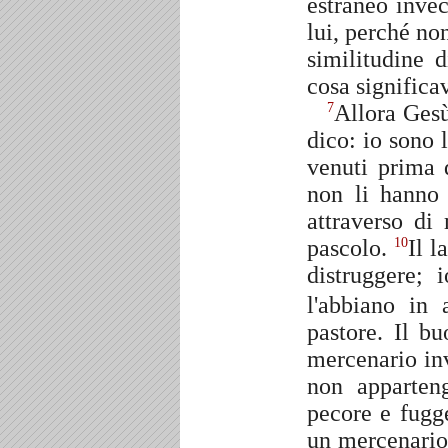
estraneo inve
lui, perché no
similitudine 
cosa significa
Allora Gesù 
7
dico: io sono 
venuti prima 
non li hanno 
attraverso di
pascolo.
Il l
10
distruggere;
l'abbiano in
pastore. Il b
mercenario inv
non apparten
pecore e fugge
un mercenario