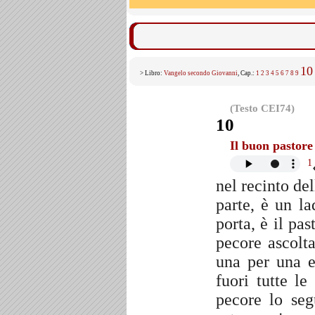
10
> Libro:
Vangelo secondo Giovanni
, Cap.:
1
2
3
4
5
6
7
8
9
(Testo CEI74)
10
Il buon pastore
1
nel recinto del
parte, è un l
porta, è il pa
pecore ascolt
una per una e
fuori tutte l
pecore lo se