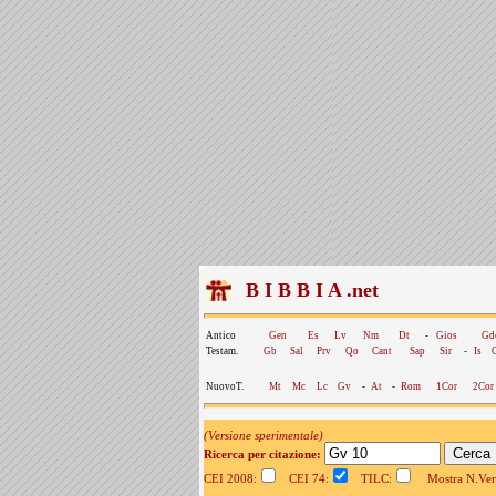
B I B B I A .net
Antico
Gen
Es
Lv
Nm
Dt
-
Gios
Gd
Testam.
Gb
Sal
Prv
Qo
Cant
Sap
Sir
-
Is
NuovoT.
Mt
Mc
Lc
Gv
-
At
-
Rom
1Cor
2Cor
(Versione sperimentale)
Ricerca per citazione:
CEI 2008:
CEI 74:
TILC:
Mostra N.Vers