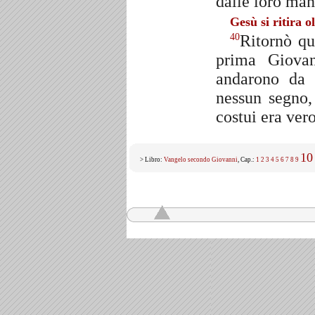
dalle loro man
Gesù si ritira o
Ritornò qu
40
prima Giova
andarono da 
nessun segno,
costui era ver
10
> Libro:
Vangelo secondo Giovanni
, Cap.:
1
2
3
4
5
6
7
8
9