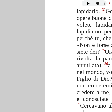
31
lapidarlo.
Ge
32
opere buone d
volete lapid
lapidiamo pe
perché tu, che
«Non è forse s
siete dei?
Or
35
rivolta la pa
annullata),
a
36
nel mondo, vo
Figlio di Di
non credetem
credere a me,
e conosciate
Cercavano al
39