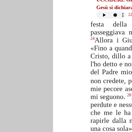
Gesù si dichiara
2
festa dell
passeggiava n
Allora i Giu
24
«Fino a quando
Cristo, dillo 
l'ho detto e n
del Padre mio
non credete, 
mie pecore as
mi seguono.
28
perdute e ness
che me le ha 
rapirle dalla
una cosa sola»