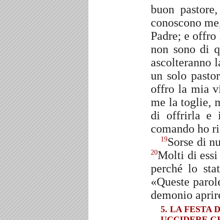
buon pastore
conoscono me
Padre; e offro 
non sono di q
ascolteranno 
un solo pasto
offro la mia v
me la toglie, 
di offrirla e
comando ho ri
Sorse di nu
19
Molti di ess
20
perché lo sta
«Queste parol
demonio aprire
5. LA FESTA
UCCIDERE GE