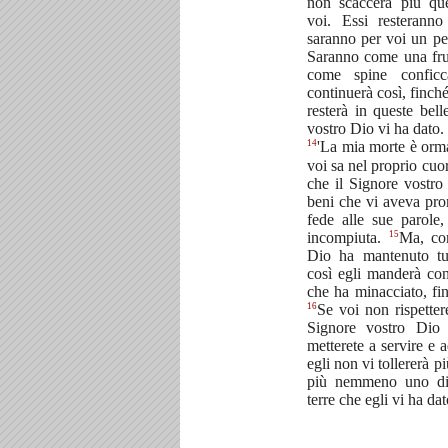
non scaccerà più que
voi. Essi resteran
saranno per voi un pe
Saranno come una frus
come spine conficc
continuerà così, finc
resterà in queste bell
vostro Dio vi ha dato.
14
'La mia morte è orma
voi sa nel proprio cuo
che il Signore vostro 
beni che vi aveva pro
fede alle sue parole
15
incompiuta.
Ma, co
Dio ha mantenuto tu
così egli manderà cont
che ha minacciato, fin
16
Se voi non rispettere
Signore vostro Dio
metterete a servire e a
egli non vi tollererà p
più nemmeno uno di 
terre che egli vi ha dat