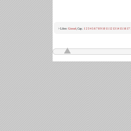
> Libro:
Giosuè
, Cap.:
1
2
3
4
5
6
7
8
9
10
11
12
13
14
15
16
17