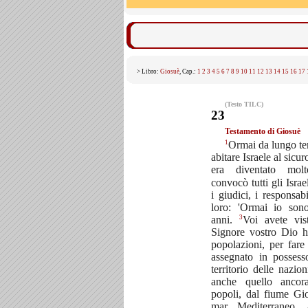
> Libro:
Giosuè
, Cap.:
1
2
3
4
5
6
7
8
9
10
11
12
13
14
15
16
17
(Testo TILC)
23
Testamento di Giosuè
1
Ormai da lungo te
abitare Israele al sicu
era diventato mo
convocò tutti gli Israel
i giudici, i responsab
loro: 'Ormai io son
3
anni.
Voi avete vis
Signore vostro Dio ha
popolazioni, per far
assegnato in possesso
territorio delle nazio
anche quello ancor
popoli, dal fiume Gio
mar Mediterraneo,