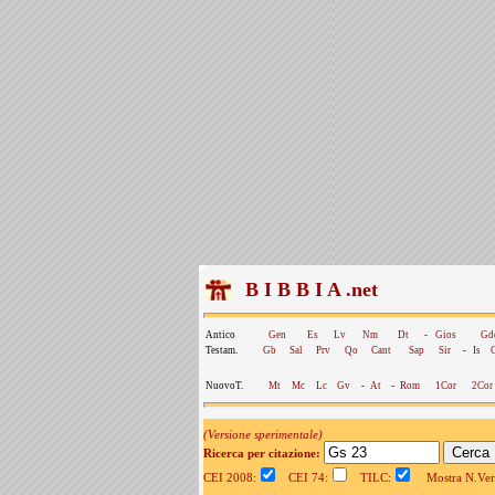
B I B B I A .net
Antico
Gen
Es
Lv
Nm
Dt
-
Gios
Gd
Testam.
Gb
Sal
Prv
Qo
Cant
Sap
Sir
-
Is
NuovoT.
Mt
Mc
Lc
Gv
-
At
-
Rom
1Cor
2Cor
(Versione sperimentale)
Ricerca per citazione:
CEI 2008:
CEI 74:
TILC:
Mostra N.Vers