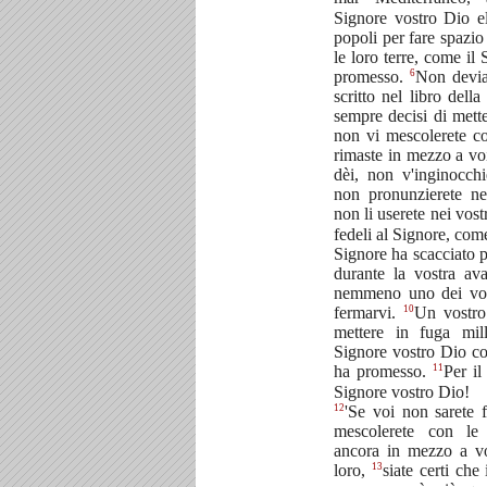
Signore vostro Dio e
popoli per fare spazio
le loro terre, come il
6
promesso.
Non devia
scritto nel libro dell
sempre decisi di mette
non vi mescolerete c
rimaste in mezzo a voi
dèi, non v'inginocchi
non pronunzierete n
non li userete nei vost
fedeli al Signore, come
Signore ha scacciato p
durante la vostra av
nemmeno uno dei vos
10
fermarvi.
Un vostro
mettere in fuga mil
Signore vostro Dio c
11
ha promesso.
Per il
Signore vostro Dio!
12
'Se voi non sarete f
mescolerete con le 
ancora in mezzo a vo
13
loro,
siate certi che