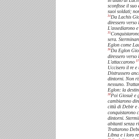
in aiuto di Lac
sconfisse il suo 
suoi soldati; n
34
Da Lachis Giosu
diressero verso 
L'assediarono e 
35
Conquistarono 
sera. Sterminaro
Eglon come Lac
36
Da Eglon Giosu
diressero verso 
37
L'attaccarono
Uccisero il re e t
Distrussero anch
dintorni. Non r
nessuno. Tratt
Eglon: la destin
38
Poi Giosuè e gl
cambiarono dire
città di Debir e
conquistarono co
dintorni. Stermin
abitanti senza 
Trattarono Deb
Libna e i loro re