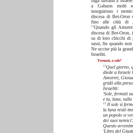
fuga davanti a Israele.
a Gabaon molti so
inseguirono i nemi
discesa di Bet-Oron 
fino alle città d
11
Quando gli Amorrei
discesa di Bet-Oron, 
su di loro chicchi di
sassi, fin quando non
Ne uccise più la grand
Israeliti.
'Fermati, o sole!'
12
Quel giorno, 
diede a Israele l
Amorrei, Giosuè
gridò alla presen
Israeliti:
'Sole, fermati 
e tu, luna, sulla
13
Il sole si ferm
la luna restò im
un popolo si ve
dei suoi nemici'
Questo avvenime
'Libro del Giust