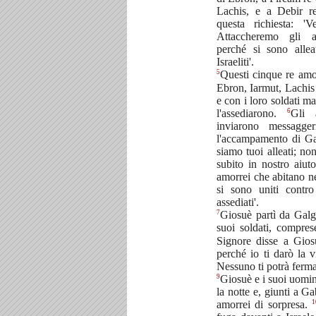
Lachis, e a Debir 
questa richiesta: '
Attaccheremo gli a
perché si sono alle
Israeliti'.
5
Questi cinque re amo
Ebron, Iarmut, Lachis
e con i loro soldati 
6
l'assediarono.
Gli 
inviarono messagge
l'accampamento di Gal
siamo tuoi alleati; n
subito in nostro aiuto
amorrei che abitano n
si sono uniti contr
assediati'.
7
Giosuè partì da Galgal
suoi soldati, compres
Signore disse a Gios
perché io ti darò la v
Nessuno ti potrà ferma
9
Giosuè e i suoi uomin
la notte e, giunti a G
1
amorrei di sorpresa.