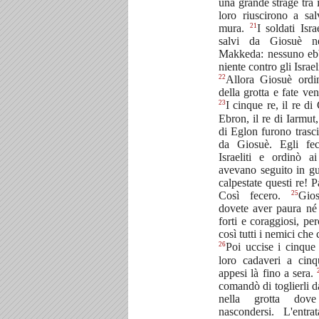
una grande strage tra 
loro riuscirono a salv
21
mura.
I soldati Isra
salvi da Giosuè ne
Makkeda: nessuno ebb
niente contro gli Israeli
22
Allora Giosuè ordinò
della grotta e fate ven
23
I cinque re, il re di
Ebron, il re di Iarmut,
di Eglon furono trasci
da Giosuè. Egli fec
Israeliti e ordinò 
avevano seguito in gu
calpestate questi re! P
25
Così fecero.
Gio
dovete aver paura né 
forti e coraggiosi, per
così tutti i nemici che 
26
Poi uccise i cinque
loro cadaveri a cinq
appesi là fino a sera.
comandò di toglierli da
nella grotta dov
nascondersi. L'entr