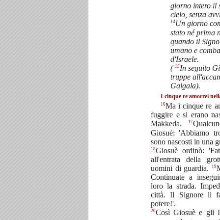
giorno intero il 
cielo, senza avv
14
Un giorno com
stato né prima n
quando il Signo
umano e combat
d'Israele.
15
(
In seguito G
truppe all'acc
Galgala).
I cinque re amorrei ne
16
Ma i cinque re am
fuggire e si erano na
17
Makkeda.
Qualcu
Giosuè: 'Abbiamo tro
sono nascosti in una g
18
Giosuè ordinò: 'Fat
all'entrata della gro
19
uomini di guardia.
M
Continuate a insegui
loro la strada. Imped
città. Il Signore li 
potere!'.
20
Così Giosuè e gli Is