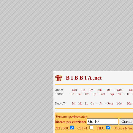
B I B B I A .net
Antico
Gen
Es
Lv
Nm
Dt
-
Gios
Gd
Testam.
Gb
Sal
Prv
Qo
Cant
Sap
Sir
-
Is
NuovoT.
Mt
Mc
Lc
Gv
-
At
-
Rom
1Cor
2Cor
(Versione sperimentale)
Ricerca per citazione:
CEI 2008:
CEI 74:
TILC:
Mostra N.Vers