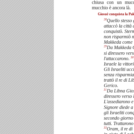
chiusa con un mucc
mucchio è ancora là.
Giosuè conquista la Pale
28
Quello stesso
attaccò la città
conquistò. Stermi
non risparmiò ne
Makkeda come il
29
Da Makkeda Gio
si diressero vers
30
l'attaccarono.
Israele la vittor
Gli Israeliti ucci
senza risparmia
trattò il re di L
Gerico.
31
Da Libna Giosu
diressero verso l
L'assediarono e
Signore diede a 
gli Israeliti co
secondo giorno 
tutti. Trattaro
33
Oram, il re di