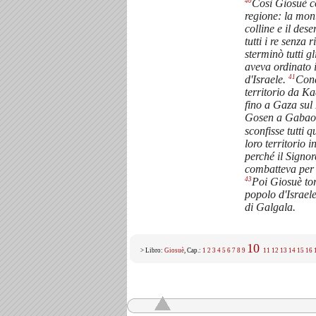
40
Così Giosuè co
regione: la mon
colline e il des
tutti i re senza
sterminò tutti gl
aveva ordinato 
41
d'Israele.
Conq
territorio da K
fino a Gaza sul
Gosen a Gabaon
sconfisse tutti q
loro territorio i
perché il Signor
combatteva per g
43
Poi Giosuè tor
popolo d'Israe
di Galgala.
10
> Libro:
Giosuè
, Cap.:
1
2
3
4
5
6
7
8
9
11
12
13
14
15
16