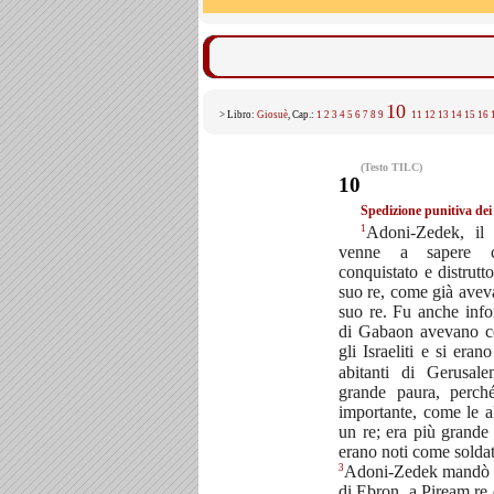
10
> Libro:
Giosuè
, Cap.:
1
2
3
4
5
6
7
8
9
11
12
13
14
15
16
(Testo TILC)
10
Spedizione punitiva de
1
Adoni-Zedek, il
venne a sapere 
conquistato e distrutt
suo re, come già aveva
suo re. Fu anche info
di Gabaon avevano c
gli Israeliti e si eran
abitanti di Gerusal
grande paura, perc
importante, come le a
un re; era più grande
erano noti come soldat
3
Adoni-Zedek mandò m
di Ebron, a Piream re d