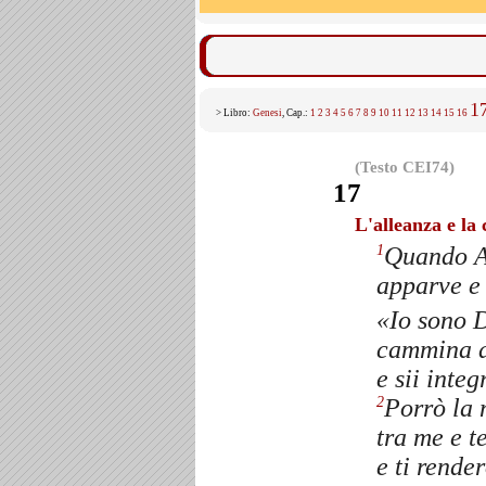
1
> Libro:
Genesi
, Cap.:
1
2
3
4
5
6
7
8
9
10
11
12
13
14
15
16
(Testo CEI74)
17
L'alleanza e la 
Quando Ab
1
apparve e 
«Io sono 
cammina d
e sii integ
Porrò la 
2
tra me e t
e ti rende