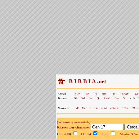
B I B B I A .net
Antico
Gen
Es
Lv
Nm
Dt
-
Gios
Gd
Testam.
Gb
Sal
Prv
Qo
Cant
Sap
Sir
-
Is
NuovoT.
Mt
Mc
Lc
Gv
-
At
-
Rom
1Cor
2Cor
(Versione sperimentale)
Ricerca per citazione:
CEI 2008:
CEI 74:
TILC:
Mostra N.Vers