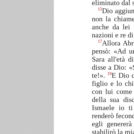
eliminato dal 
Dio aggiun
15
non la chiame
anche da lei 
nazioni e re d
Allora Abra
17
pensò: «Ad un
Sara all'età d
disse a Dio: 
te!».
E Dio d
19
figlio e lo ch
con lui come 
della sua di
Ismaele io t
renderò fecon
egli generer
stabilirò la mi