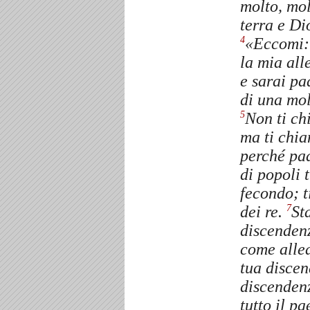
molto, mo
terra e Di
«Eccomi:
4
la mia all
e sarai pa
di una mol
Non ti c
5
ma ti chi
perché pad
di popoli 
fecondo; t
dei re.
St
7
discendenz
come allea
tua discen
discendenz
tutto il p