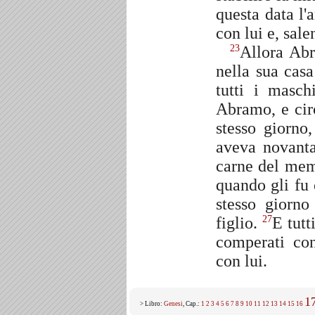
questa data l
con lui e, sal
Allora Abr
23
nella sua casa
tutti i masch
Abramo, e cir
stesso giorno
aveva novanta
carne del me
quando gli fu
stesso giorn
figlio.
E tutt
27
comperati con
con lui.
1
> Libro:
Genesi
, Cap.:
1
2
3
4
5
6
7
8
9
10
11
12
13
14
15
16