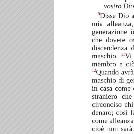
vostro Dio
Disse Dio 
9
mia alleanza
generazione 
che dovete o
discendenza d
maschio.
Vi
11
membro e ciò 
Quando avrà 
12
maschio di ge
in casa come 
straniero ch
circonciso ch
denaro; così l
come alleanza
cioè non sarà