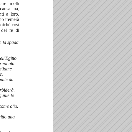
pire molti
causa tua,
ti a loro.
no tremerà
oiché così
 del re di
n la spada
ell'Egitto
erminata.
estiame
e,
idite da
rbiderà.
uille le
 come olio.
itto una