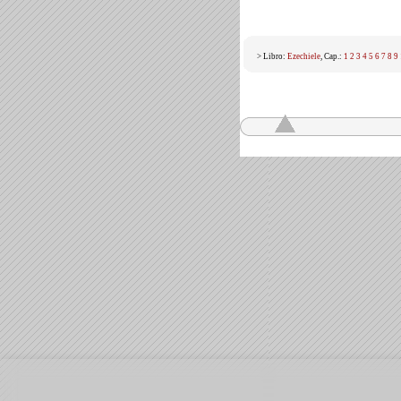
> Libro:
Ezechiele
, Cap.:
1
2
3
4
5
6
7
8
9