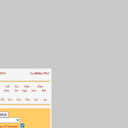
 1974
> La Bibbia TILC
Gdt
Est
1Mac
2Mac
Abac
Sof
Agg
Zacc
Mal
2Pt
1Gv
2Gv
3Gv
Gd
-
Ap
a N.Versetto: