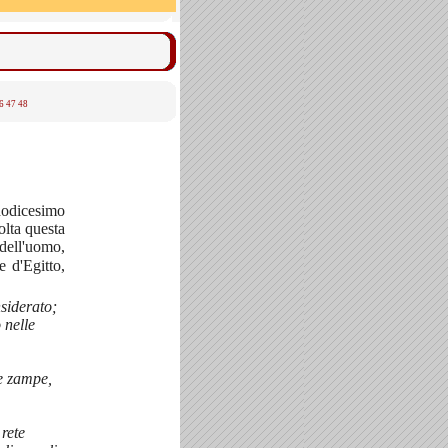
6
47
48
dodicesimo
olta questa
dell'uomo,
e d'Egitto,
nsiderato;
 nelle
ue zampe,
 rete