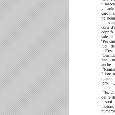
ti lasce
gli anim
carogna
ne riemp
tuo sang
corsi d
coprirò i
sole di 
8
Per cau
luci de
nell'os
9
Quando
fine, m
anche
10
Rimarra
I loro r
quando 
loro. 
momento,
11
'Io, Di
del re d
i suoi 
nazioni,
numero