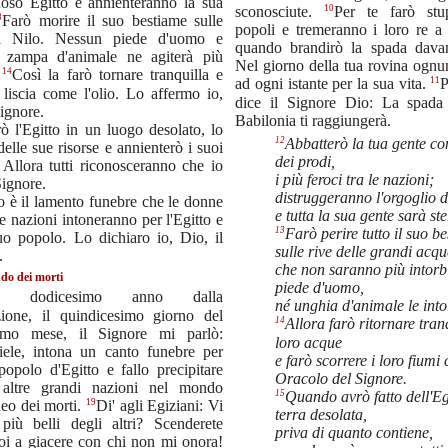
uoso Egitto e annienteranno la sua
10
sconosciute.
Per te farò stu
3
Farò morire il suo bestiame sulle
popoli e tremeranno i loro re a 
el Nilo. Nessun piede d'uomo e
quando brandirò la spada davan
 zampa d'animale ne agiterà più
Nel giorno della tua rovina ognu
14
.
Così la farò tornare tranquilla e
11
ad ogni istante per la sua vita.
P
 liscia come l'olio. Lo affermo io,
dice il Signore Dio: La spada
Signore.
Babilonia ti raggiungerà.
rò l'Egitto in un luogo desolato, lo
12
Abbatterò la tua gente co
delle sue risorse e annienterò i suoi
dei prodi,
. Allora tutti riconosceranno che io
i più feroci tra le nazioni;
Signore.
distruggeranno l'orgoglio d
o è il lamento funebre che le donne
e tutta la sua gente sarà st
 le nazioni intoneranno per l'Egitto e
13
Farò perire tutto il suo b
uo popolo. Lo dichiaro io, Dio, il
sulle rive delle grandi acqu
.
che non saranno più intorb
do dei morti
piede d'uomo,
l dodicesimo anno dalla
né unghia d'animale le into
zione, il quindicesimo giorno del
14
Allora farò ritornare tranq
imo mese, il Signore mi parlò:
loro acque
iele, intona un canto funebre per
e farò scorrere i loro fiumi
 popolo d'Egitto e fallo precipitare
Oracolo del Signore.
altre grandi nazioni nel mondo
15
Quando avrò fatto dell'Eg
19
neo dei morti.
Di' agli Egiziani: Vi
terra desolata,
 più belli degli altri? Scenderete
priva di quanto contiene,
oi a giacere con chi non mi onora!