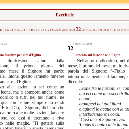
Ezechiele
32
10
11
12
13
14
15
16
17
18
19
20
21
22
23
24
25
26
27
28
29
30
31
33
34
35
36
37
38
39
40
41
42
43
44
45
4
TILC)
(Testo CEI2008)
32
o funebre per il re d'Egitto
Lamento sul faraone re d'Egitto
1
l dodicesimo anno dalla
Nell'anno dodicesimo, nel 
azione, il primo giorno del
mese, il primo del mese, mi fu riv
simo mese il Signore mi parlò:
2
parola del Signore:
«Figlio 
ele, intona questo lamento funebre
intona un lamento sul faraone, r
raone, re d'Egitto:
dicendo:
zo alle nazioni tu sei come un
Leone fra le nazioni eri co
 leone, ma ti comporti anche come
ma eri come un coccodrillo
drillo: ti tuffi nel tuo fiume, ne
acque,
'acqua con le tue zampe e lo rendi
erompevi nei tuoi fiumi
3
.
E io, Dio, il Signore, dichiaro che
e agitavi le acque con le t
 attorno a te molte nazioni, lancerò
intorbidendone i corsi.
rete, ed essi ti tireranno a riva
3
Così dice il Signore Dio:
4
ato nelle maglie.
Ti getterò sulla
Tenderò contro di te la mia
 ti abbandonerò in aperta campagna: