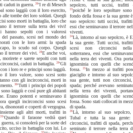
26
rti caduti in guerra.
'I re di Mesech
sepolcro, tutti uccisi, trafitti
al sono laggiù con il loro esercito,
23
poiché le loro sepolture sono
 alle tombe dei loro soldati. Quegli
fondo della fossa e la sua gente è
cisi sono morti in battaglia, loro che
suo sepolcro: tutti uccisi, trafitt
no il terrore sulla terra dei vivi!
essi che seminavano il terrore nell
i hanno sepolti con i valorosi
viventi.
i del passato, scesi nel mondo dei
24
Là, intorno al suo sepolcro, è E
norati con le loro armi: la spada
la sua gente. Tutti uccisi, trafitt
l capo, lo scudo sul corpo. Quegli
scesi non circoncisi nella
28
no il terrore dei vivi.
E anche voi,
sotterranea, essi che seminavano
, morirete e sarete sepolti con tutti
nella terra dei viventi. Ora port
29
ncirconcisi, caduti in battaglia.
'Gli
ignominia con quelli che scen
con i loro re e principi sono laggiù.
25
fossa.
In mezzo ai trafitti pos
o il loro valore, sono scesi sotto
giaciglio e intorno al suo sepolc
stanno con gli incirconcisi, morti in
sua gente, tutti non circoncisi, 
30
imento.
'Tutti i principi dei popoli
spada; perché avevano seminato 
 sono laggiù e così pure gli abitanti
nella terra dei viventi, porta
ne. Erano potenti e seminavano il
ignominia con quelli che scen
 ora quegli incirconcisi sono scesi
fossa. Sono stati collocati in mezzo
rra, disonorati e coperti di vergogna.
di spada.
nsieme agli altri morti, trafitti in
26
Là, intorno al suo sepolcro,
31
.
'Quando il faraone vedrà quei
Tubal e tutta la sua gente: 
 guerra, si consolerà per la sorte del
circoncisi, trafitti di spada, per
cito, ucciso in battaglia con lui. Lo
seminato il terrore nella terra d
32
27