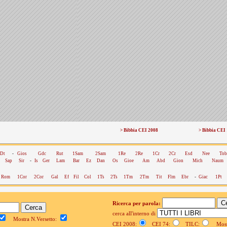
> Bibbia CEI 2008
> Bibbia CEI
Dt
-
Gios
Gdc
Rut
1Sam
2Sam
1Re
2Re
1Cr
2Cr
Esd
Nee
Tob
Sap
Sir
-
Is
Ger
Lam
Bar
Ez
Dan
Os
Gioe
Am
Abd
Gion
Mich
Naum
Rom
1Cor
2Cor
Gal
Ef
Fil
Col
1Ts
2Ts
1Tm
2Tm
Tit
Flm
Ebr
-
Giac
1Pt
Ricerca per parola:
cerca all'interno di
Mostra N.Versetto:
CEI 2008:
CEI 74:
TILC:
Mostr