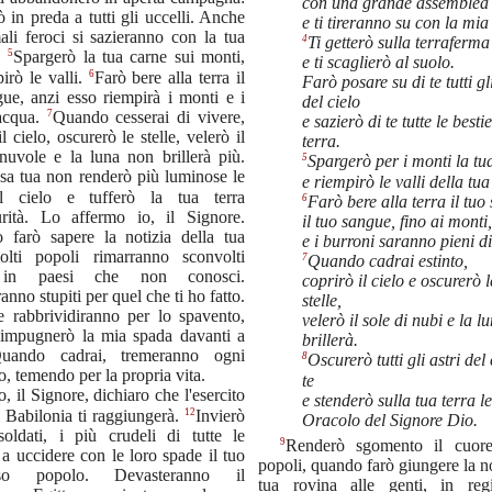
con una grande assemblea 
rò in preda a tutti gli uccelli. Anche
e ti tireranno su con la mia 
ali feroci si sazieranno con la tua
4
Ti getterò sulla terraferma
5
.
Spargerò la tua carne sui monti,
e ti scaglierò al suolo.
6
irò le valli.
Farò bere alla terra il
Farò posare su di te tutti gl
ue, anzi esso riempirà i monti e i
del cielo
7
'acqua.
Quando cesserai di vivere,
e sazierò di te tutte le besti
l cielo, oscurerò le stelle, velerò il
terra.
nuvole e la luna non brillerà più.
5
Spargerò per i monti la tu
sa tua non renderò più luminose le
e riempirò le valli della tu
l cielo e tufferò la tua terra
6
Farò bere alla terra il tuo 
curità. Lo affermo io, il Signore.
il tuo sangue, fino ai monti,
 farò sapere la notizia della tua
e i burroni saranno pieni di
olti popoli rimarranno sconvolti
7
Quando cadrai estinto,
 in paesi che non conosci.
coprirò il cielo e oscurerò 
nno stupiti per quel che ti ho fatto.
stelle,
e rabbrividiranno per lo spavento,
velerò il sole di nubi e la 
impugnerò la mia spada davanti a
brillerà.
Quando cadrai, tremeranno ogni
8
Oscurerò tutti gli astri del 
 temendo per la propria vita.
te
o, il Signore, dichiaro che l'esercito
e stenderò sulla tua terra l
12
i Babilonia ti raggiungerà.
Invierò
Oracolo del Signore Dio.
soldati, i più crudeli di tutte le
9
Renderò sgomento il cuore
 a uccidere con le loro spade il tuo
popoli, quando farò giungere la no
so popolo. Devasteranno il
tua rovina alle genti, in reg