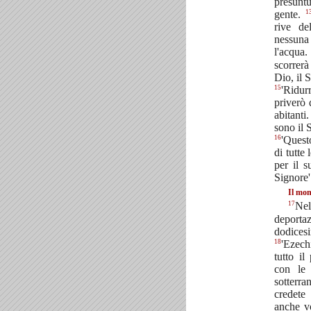
presunt
1
gente.
rive d
nessuna
l'acqua
scorrerà
Dio, il 
15
'Ridur
priverò 
abitanti
sono il 
16
'Quest
di tutte
per il s
Signore'
Il mon
17
Ne
deporta
dodices
18
'Ezech
tutto il
con le 
sotterra
credete
anche v