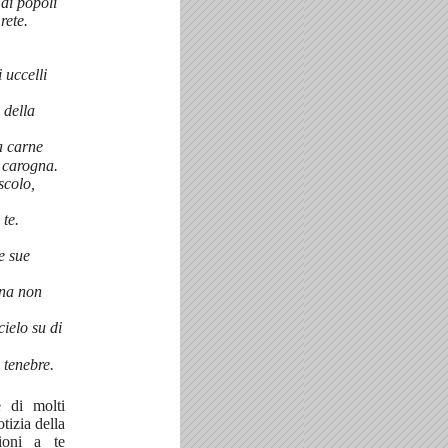
di popoli
rete.
i uccelli
e della
a carne
a carogna.
scolo,
 te.
le sue
luna non
cielo su di
e tenebre.
 di molti
tizia della
ioni a te