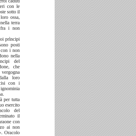
eroi caduti
eri con le
te sotto il
loro ossa,
nella terra
 fra i non
oi prìncipi
sono posti
o con i non
dono nella
ncipi del
idone, che
di vergogna
dalla loro
cisi con i
o ignominia
sa.
à per tutta
suo esercito
acolo del
eminato il
faraone con
zzo ai non
a». Oracolo