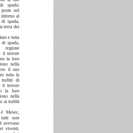
 di spada;
 poste nel
 intorno al
i di spada,
a terra dei
lam e tutta
i di spada,
 regione
 il terrore
ano la loro
dono nella
ero il suo
ro tutta la
trafitti di
il terrore
no la loro
dono nella
 ai trafitti
 è Mesec,
tutti non
ché avevano
ei viventi.