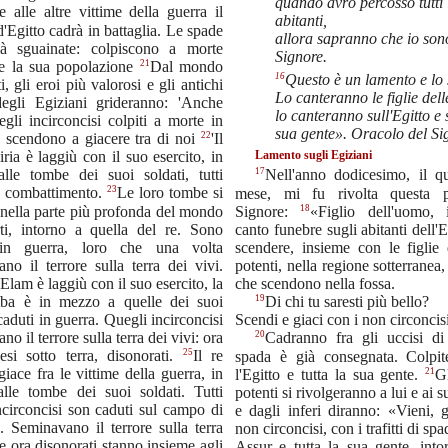
quando avrò percosso tutti 
e alle altre vittime della guerra il
abitanti,
'Egitto cadrà in battaglia. Le spade
allora sapranno che io sono
à sguainate: colpiscono a morte
Signore.
21
o e la sua popolazione
Dal mondo
16
Questo è un lamento e lo 
i, gli eroi più valorosi e gli antichi
Lo canteranno le figlie dell
 degli Egiziani grideranno: 'Anche
lo canteranno sull'Egitto e s
egli incirconcisi colpiti a morte in
sua gente». Oracolo del Si
22
a scendono a giacere tra di noi
'Il
iria è laggiù con il suo esercito, in
Lamento sugli Egiziani
lle tombe dei suoi soldati, tutti
17
Nell'anno dodicesimo, il qu
23
in combattimento.
Le loro tombe si
mese, mi fu rivolta questa p
nella parte più profonda del mondo
18
Signore:
«Figlio dell'uomo, 
ti, intorno a quella del re. Sono
canto funebre sugli abitanti dell'Eg
 in guerra, loro che una volta
scendere, insieme con le figlie 
no il terrore sulla terra dei vivi.
potenti, nella regione sotterranea,
d'Elam è laggiù con il suo esercito, la
che scendono nella fossa.
ba è in mezzo a quelle dei suoi
19
Di chi tu saresti più bello?
 caduti in guerra. Quegli incirconcisi
Scendi e giaci con i non circoncisi
o il terrore sulla terra dei vivi: ora
20
Cadranno fra gli uccisi di
25
esi sotto terra, disonorati.
Il re
spada è già consegnata. Colpi
iace fra le vittime della guerra, in
21
l'Egitto e tutta la sua gente.
G
lle tombe dei suoi soldati. Tutti
potenti si rivolgeranno a lui e ai s
ncirconcisi son caduti sul campo di
e dagli inferi diranno: «Vieni, 
a. Seminavano il terrore sulla terra
non circoncisi, con i trafitti di sp
 e ora disonorati stanno insieme agli
Assur e tutta la sua gente, into