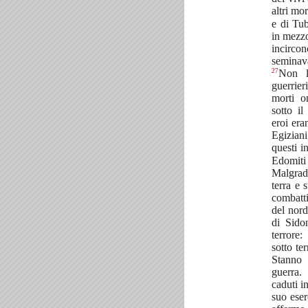
altri mo
e di Tub
in mezzo
incircon
seminava
27
Non l
guerrier
morti o
sotto i
eroi era
Egiziani
questi i
Edomiti 
Malgrad
terra e 
combatt
del nord
di Sido
terrore:
sotto te
Stanno i
guerra
caduti in
suo eser