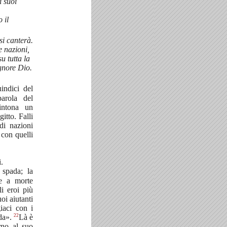
i suoi
 il
si canterà.
e nazioni,
u tutta la
gnore Dio.
indici del
arola del
intona un
itto. Falli
di nazioni
 con quelli
.
 spada; la
te a morte
li eroi più
uoi aiutanti
giaci con i
22
ada».
Là è
rno al suo