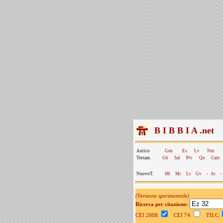
B I B B I A .net
Antico
Gen
Es
Lv
Nm
Testam.
Gb
Sal
Prv
Qo
Cant
NuovoT.
Mt
Mc
Lc
Gv
-
At
-
(Versione sperimentale)
Ricerca per citazione:
CEI 2008:
CEI 74:
TILC: