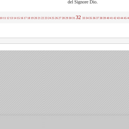
del Signore Dio.
32
10
11
12
13
14
15
16
17
18
19
20
21
22
23
24
25
26
27
28
29
30
31
33
34
35
36
37
38
39
40
41
42
43
44
45
4