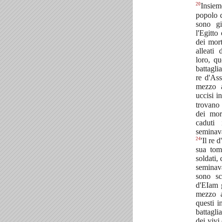
20
Insiem
popolo d
sono gi
l'Egitt
dei mort
alleati
loro, qu
battagli
re d'Ass
mezzo a
uccisi 
trovano 
dei mor
caduti
seminava
24
'Il re 
sua tom
soldati,
seminavan
sono sc
d'EIam g
mezzo a
questi i
battagli
dei vivi