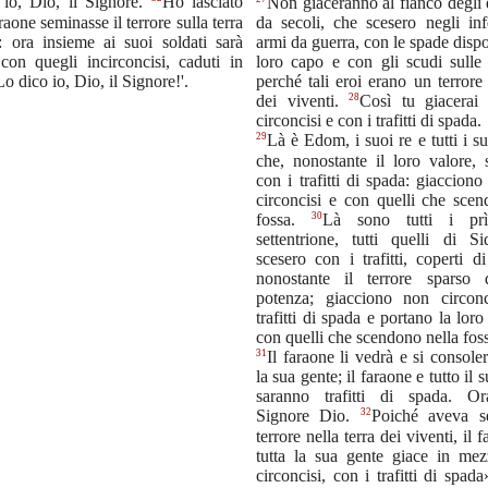
 io, Dio, il Signore.
Ho lasciato
Non giaceranno al fianco degli 
raone seminasse il terrore sulla terra
da secoli, che scesero negli inf
: ora insieme ai suoi soldati sarà
armi da guerra, con le spade dispos
con quegli incirconcisi, caduti in
loro capo e con gli scudi sulle 
Lo dico io, Dio, il Signore!'.
perché tali eroi erano un terrore 
28
dei viventi.
Così tu giacerai
circoncisi e con i trafitti di spada.
29
Là è Edom, i suoi re e tutti i su
che, nonostante il loro valore, 
con i trafitti di spada: giaccion
circoncisi e con quelli che scen
30
fossa.
Là sono tutti i prì
settentrione, tutti quelli di S
scesero con i trafitti, coperti 
nonostante il terrore sparso 
potenza; giacciono non circon
trafitti di spada e portano la lor
con quelli che scendono nella fos
31
Il faraone li vedrà e si consoler
la sua gente; il faraone e tutto il 
saranno trafitti di spada. Or
32
Signore Dio.
Poiché aveva s
terrore nella terra dei viventi, il 
tutta la sua gente giace in me
circoncisi, con i trafitti di spad