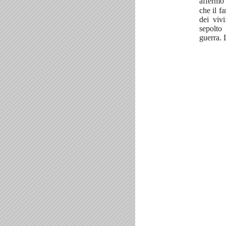
affermo
che il fa
dei vivi
sepolto 
guerra. 