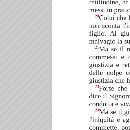
rettitudine, h
messi in pratic
Colui che h
20
non sconta l'i
figlio. Al gi
malvagio la s
Ma se il m
21
commessi e o
giustizia e re
delle colpe 
giustizia che h
Forse che 
23
dice il Signor
condotta e viv
Ma se il gi
24
l'iniquità e a
commette, potr