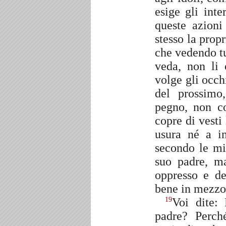
esige gli int
queste azioni
stesso la prop
che vedendo tu
veda, non li
volge gli occh
del prossim
pegno, non co
copre di vesti
usura né a in
secondo le mie
suo padre, m
oppresso e de
bene in mezzo 
Voi dite: 
19
padre? Perch