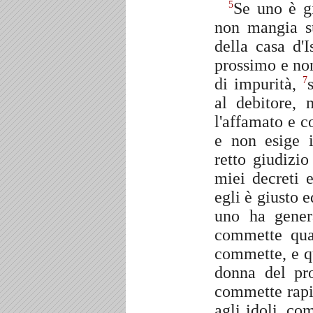
Se uno è gi
5
non mangia su
della casa d'
prossimo e non
di impurità,
7
al debitore,
l'affamato e c
e non esige i
retto giudizi
miei decreti 
egli è giusto 
uno ha gener
commette qua
commette, e qu
donna del pr
commette rapin
agli idoli, c