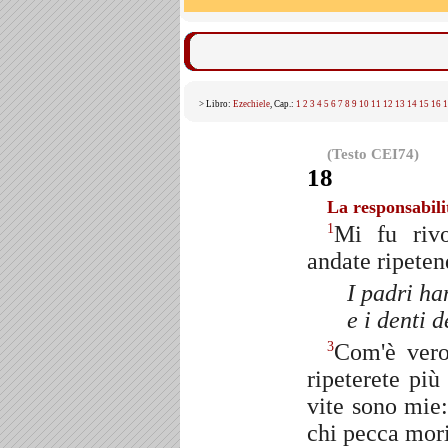
> Libro:
Ezechiele
, Cap.:
1
2
3
4
5
6
7
8
9
10
11
12
13
14
15
16
1
(Testo CEI74)
18
La responsabili
Mi fu rivo
1
andate ripeten
I padri ha
e i denti d
Com'è vero
3
ripeterete più
vite sono mie:
chi pecca mori