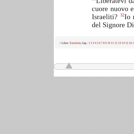
Liberatevi d
cuore nuovo e
Israeliti?
Io 
32
del Signore Di
> Libro:
Ezechiele
, Cap.:
1
2
3
4
5
6
7
8
9
10
11
12
13
14
15
16
1