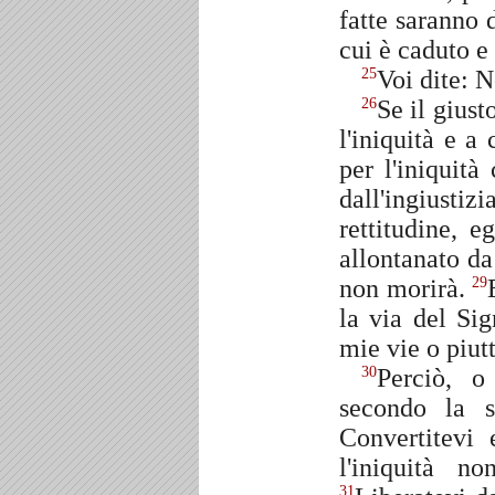
fatte saranno 
cui è caduto e
Voi dite: N
25
Se il giust
26
l'iniquità e 
per l'iniquit
dall'ingiustiz
rettitudine, e
allontanato da
non morirà.
29
la via del Sig
mie vie o piut
Perciò, o
30
secondo la s
Convertitevi 
l'iniquità n
31