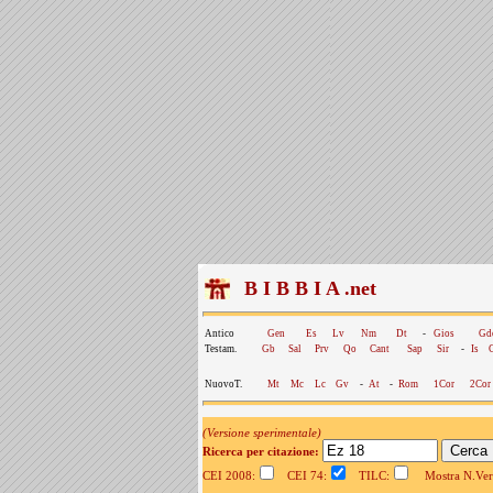
B I B B I A .net
Antico
Gen
Es
Lv
Nm
Dt
-
Gios
Gd
Testam.
Gb
Sal
Prv
Qo
Cant
Sap
Sir
-
Is
NuovoT.
Mt
Mc
Lc
Gv
-
At
-
Rom
1Cor
2Cor
(Versione sperimentale)
Ricerca per citazione:
CEI 2008:
CEI 74:
TILC:
Mostra N.Vers