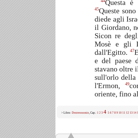
Questa è 
44
Queste sono 
45
diede agli Isra
il Giordano, n
Sicon re deg
Mosè e gli Is
dall'Egitto.
E
47
e del paese 
stavano oltre 
sull'orlo dell
l'Ermon,
co
49
oriente, fino a
4
> Libro:
Deuteronomio
, Cap.:
1
2
3
5
6
7
8
9
10
11
12
13
14