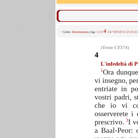
4
> Libro:
Deuteronomio
, Cap.:
1
2
3
5
6
7
8
9
10
11
12
13
14
(Testo CEI74)
4
L'infedeltà di 
Ora dunque,
1
vi insegno, pe
entriate in p
vostri padri, 
che io vi c
osserverete i
prescrivo.
I v
3
a Baal-Peor: 