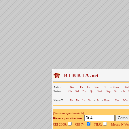
B I B B I A .net
Antico
Gen
Es
Lv
Nm
Dt
-
Gios
Gd
Testam.
Gb
Sal
Prv
Qo
Cant
Sap
Sir
-
Is
NuovoT.
Mt
Mc
Lc
Gv
-
At
-
Rom
1Cor
2Cor
(Versione sperimentale)
Ricerca per citazione:
CEI 2008:
CEI 74:
TILC:
Mostra N.Vers