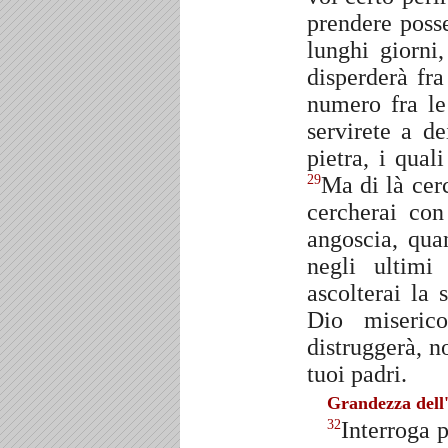
prendere posse
lunghi giorni,
disperderà fra
numero fra le
servirete a d
pietra, i qua
Ma di là cerc
29
cercherai con
angoscia, qua
negli ultimi
ascolterai la
Dio miseric
distruggerà, n
tuoi padri.
Grandezza dell'
Interroga p
32