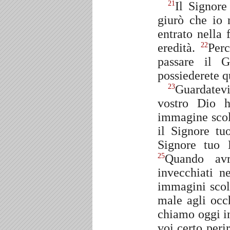
Il Signore
21
giurò che io 
entrato nella 
eredità.
Perc
22
passare il 
possiederete qu
Guardatevi
23
vostro Dio h
immagine scol
il Signore t
Signore tuo 
Quando avr
25
invecchiati n
immagini scol
male agli occh
chiamo oggi in
voi certo peri