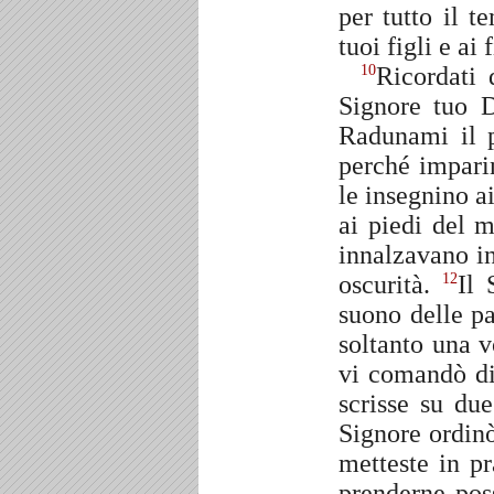
per tutto il t
tuoi figli e ai f
Ricordati 
10
Signore tuo D
Radunami il p
perché impari
le insegnino ai
ai piedi del 
innalzavano in
oscurità.
Il 
12
suono delle p
soltanto una 
vi comandò di
scrisse su due
Signore ordinò
metteste in pr
prenderne pos