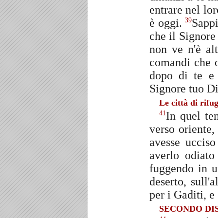
entrare nel lo
è oggi.
Sappi
39
che il Signore 
non ve n'è al
comandi che og
dopo di te e 
Signore tuo Di
Le città di rifu
In quel te
41
verso oriente
avesse ucciso
averlo odiato
fuggendo in u
deserto, sull'
per i Gaditi, e
SECONDO DI