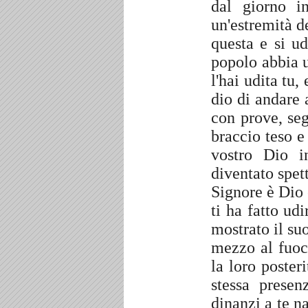
dal giorno i
un'estremità d
questa e si u
popolo abbia u
l'hai udita tu
dio di andare 
con prove, seg
braccio teso e
vostro Dio i
diventato spet
Signore è Dio e
ti ha fatto udi
mostrato il su
mezzo al fuo
la loro posteri
stessa prese
dinanzi a te na