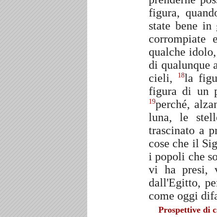
figura, quand
state bene in 
corrompiate 
qualche idolo
di qualunque a
cieli,
la fig
18
figura di un 
perché, alza
19
luna, le stel
trascinato a p
cose che il Si
i popoli che so
vi ha presi, 
dall'Egitto, p
come oggi difat
Prospettive di c