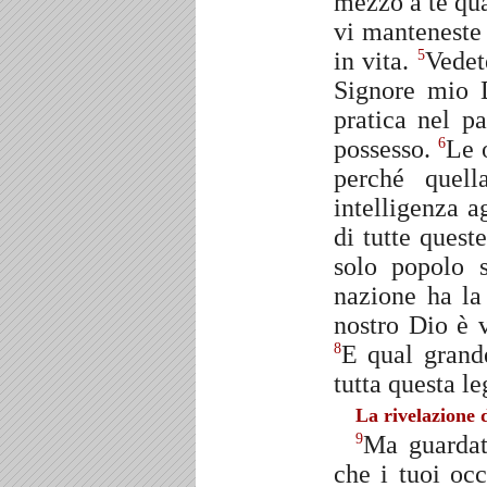
mezzo a te qu
vi manteneste 
in vita.
Vedet
5
Signore mio D
pratica nel p
possesso.
Le 
6
perché quell
intelligenza a
di tutte quest
solo popolo s
nazione ha la
nostro Dio è 
E qual grand
8
tutta questa l
La rivelazione d
Ma guardat
9
che i tuoi oc